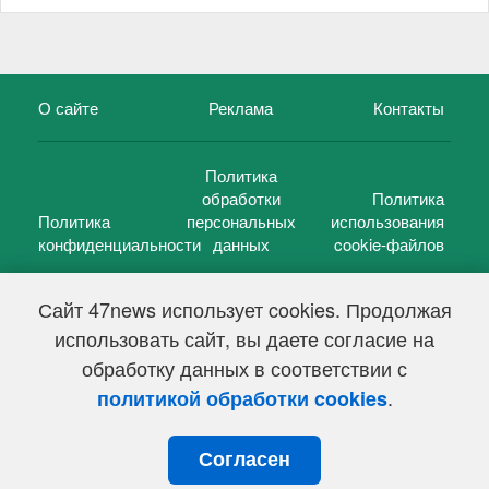
О сайте
Реклама
Контакты
Политика
обработки
Политика
Политика
персональных
использования
конфиденциальности
данных
cookie-файлов
Сайт 47news использует cookies. Продолжая
использовать сайт, вы даете согласие на
©
47 новостей (47 news)
2005 — 2026 г.
обработку данных в соответствии с
Свидетельство о регистрации СМИ Эл № ФС 77-39848, выдано
Федеральной службой по надзору в сфере связи,
.
политикой обработки cookies
информационных технологий и массовых коммуникаций
(Роскомнадзор) от 18 мая 2010г.
Согласен