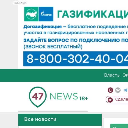
РЕКЛАМА
Власть
Э
18+
Сдела
Все новости