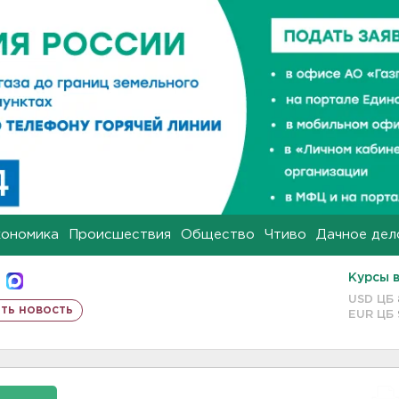
кономика
Происшествия
Общество
Чтиво
Дачное дел
Курсы 
USD ЦБ
ть новость
EUR ЦБ