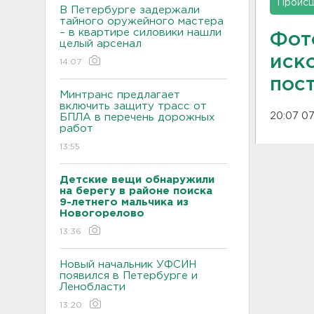
Проис
В Петербурге задержали
тайного оружейного мастера
– в квартире силовики нашли
Фот
целый арсенал
иск
14:07
пос
Минтранс предлагает
включить защиту трасс от
20:07 07
БПЛА в перечень дорожных
работ
13:55
Детские вещи обнаружили
на берегу в районе поиска
9-летнего мальчика из
Новогорелово
13:36
Новый начальник УФСИН
появился в Петербурге и
Ленобласти
13:20