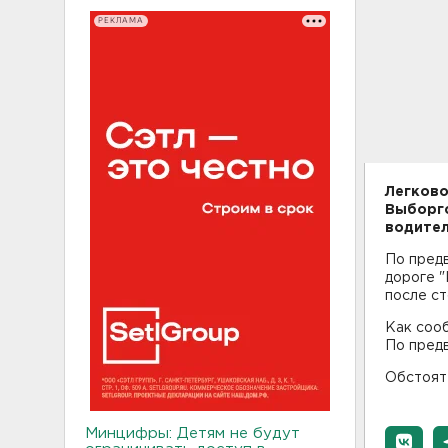
РЕКЛАМА
Легково
Выборгс
водител
По пред
дороге "
после ст
Как сооб
По предв
Обстоят
Минцифры: Детям не будут