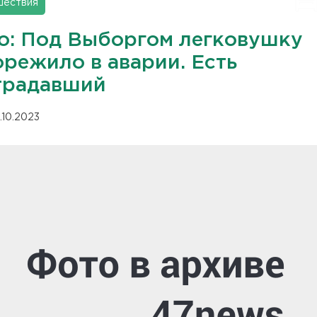
шествия
о: Под Выборгом легковушку
орежило в аварии. Есть
традавший
.10.2023