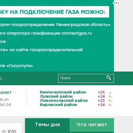
о
валют
Кингисеппский район
+23
Лужский район
+24
81.41
Ломоносовский район
+23
94.06
Кировский район
+24
Темы дня
Что читают
1010