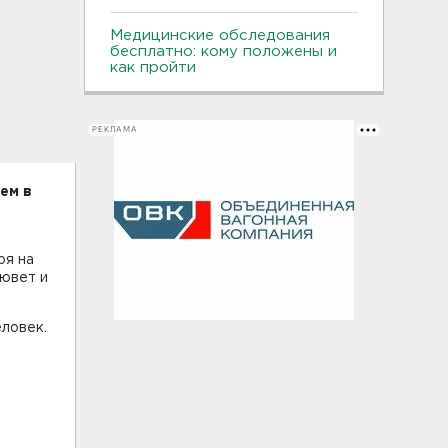
Медицинские обследования
бесплатно: кому положены и
как пройти
РЕКЛАМА
ем в
ря на
кювет и
ловек.