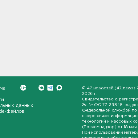
ма
©
47 новостей (47 news)
2026 г.
ти
Свидетельство о регистр
Эл № ФС 77-39848
, выда
льных данных
Федеральной службой по 
kie-файлов
сфере связи, информаци
технологий и массовых к
(Роскомнадзор) от
18 мая
При использовании матер