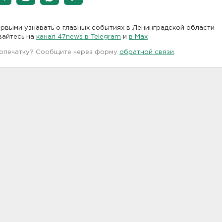
рвыми узнавать о главных событиях в Ленинградской области -
вайтесь на
канал 47news в Telegram
и
в Maх
 опечатку? Сообщите через форму
обратной связи
.