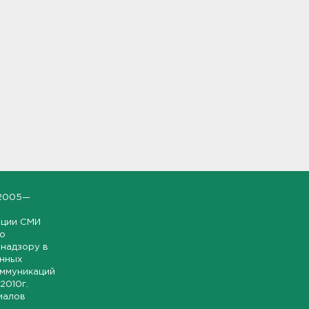
2005—
ации СМИ
но
надзору в
онных
оммуникаций
 2010г.
иалов