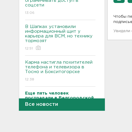
ограничивать доступ в
соцсети
13:06
Чтобы пе
подписы
В Шапках установили
информационный щит у
Увидели
карьера для ВСМ, но технику
тормозят
12:51
Карма настигла похитителей
телефона и телевизора в
Тосно и Бокситогорске
12:38
Еще пять человек
пострадали в Белгородской
области
Все новости
12:08
В аварии на КАД у Низино
погиб 60-летний водитель