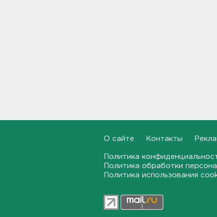
11:38
Дело табак. В Петербурге
прикрыли торговлю
нелегальным товаром
11:07
"Подарки" на 358 тысяч
рублей забыл
задекларировать гражданин
Кубы на границе в
Ивангороде
10:50
О сайте
Контакты
Рекла
Задержаны 20 сотрудников
пунктов обмена
Политика конфиденциальнос
криптовалюты в "Москва-
Политика обработки персона
Сити"
Политика использования coo
10:35
После ракетного обстрела и
атак беспилотников на