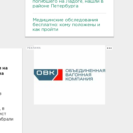
погибшего на Ладоге, нашли в
районе Петербурга
Медицинские обследования
бесплатно: кому положены и
как пройти
РЕКЛАМА
 на
на
в
 в
ист
абрали