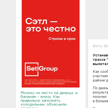
Фото: Ф
Устанав
трассе 
вылетел
Как соо
участием
районе д
По данны
результа
Молоку не место на дверце, а
бананам – внизу. Как
получил 
правильно заполнять
в больни
холодильник, объяснили