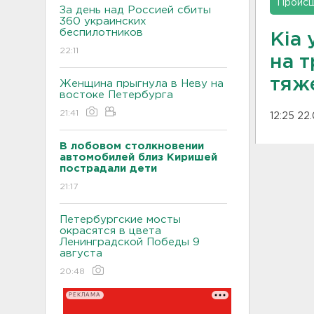
Проис
За день над Россией сбиты
360 украинских
беспилотников
Kia 
22:11
на т
тяж
Женщина прыгнула в Неву на
востоке Петербурга
21:41
12:25 22
В лобовом столкновении
автомобилей близ Киришей
пострадали дети
21:17
Петербургские мосты
окрасятся в цвета
Ленинградской Победы 9
августа
20:48
РЕКЛАМА