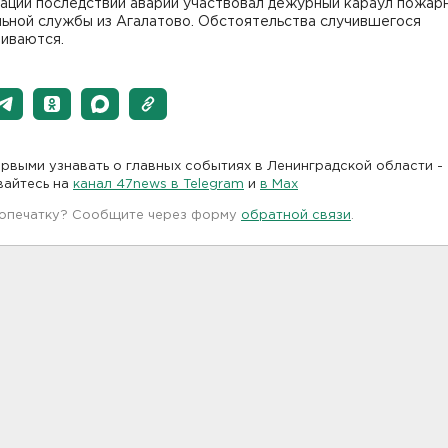
дации последствий аварии участвовал дежурный караул пожар
льной службы из Агалатово. Обстоятельства случившегося
ливаются.
рвыми узнавать о главных событиях в Ленинградской области -
вайтесь на
канал 47news в Telegram
и
в Maх
 опечатку? Сообщите через форму
обратной связи
.