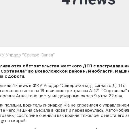
КУ Упрдор "Северо-Запад"
ливаются обстоятельства жесткого ДТП с пострадавшим
"Сортавала" во Всеволожском районе Ленобласти. Маши
а с дороги.
бщили 47news в ФКУ Упрдор "Северо-Запад", сигнал о ДТП с
 легкового авто на 19-м километре трассы А-121 "Сортавала" 
еревни Агалатово поступил дежурным около 9 утра 22 мая.
м полиции, водитель иномарки Kia не справился с управлением,
те чего машина съехала в кювет и перевернулась. Автомобил
травмы, состояние оценили как крайне тяжелое, с места его з
цу на скорой.