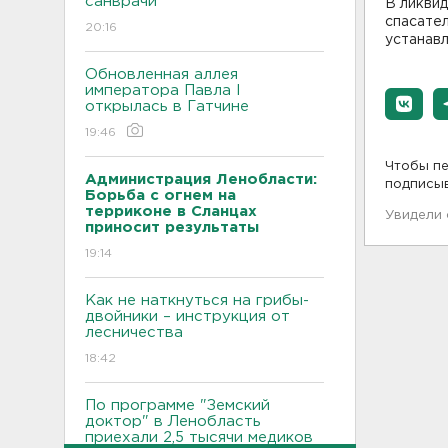
санврачи
В ликви
спасате
20:16
устанав
Обновленная аллея
императора Павла I
открылась в Гатчине
19:46
Чтобы пе
Администрация Ленобласти:
подписы
Борьба с огнем на
терриконе в Сланцах
Увидели
приносит результаты
19:14
Как не наткнуться на грибы-
двойники – инструкция от
лесничества
18:42
По программе "Земский
доктор" в Ленобласть
приехали 2,5 тысячи медиков