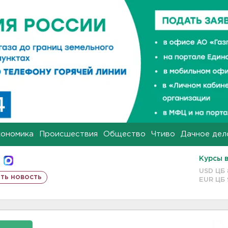
кономика
Происшествия
Общество
Чтиво
Дачное дел
Курсы 
USD ЦБ
ть новость
EUR ЦБ