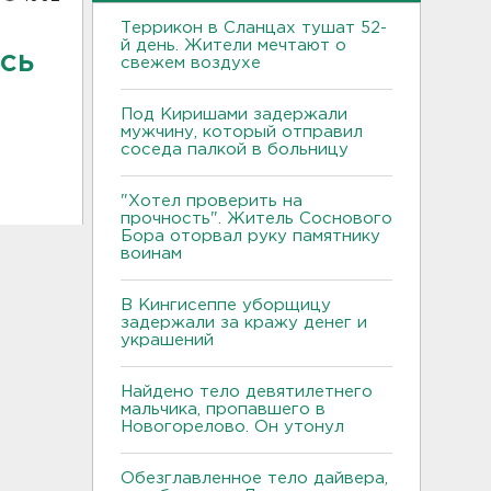
Террикон в Сланцах тушат 52-
й день. Жители мечтают о
ась
свежем воздухе
Под Киришами задержали
мужчину, который отправил
соседа палкой в больницу
"Хотел проверить на
прочность". Житель Соснового
Бора оторвал руку памятнику
воинам
В Кингисеппе уборщицу
задержали за кражу денег и
украшений
Найдено тело девятилетнего
мальчика, пропавшего в
Новогорелово. Он утонул
Обезглавленное тело дайвера,