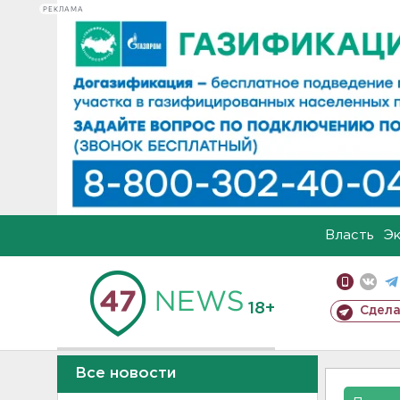
РЕКЛАМА
Власть
Э
18+
Сдела
Все новости