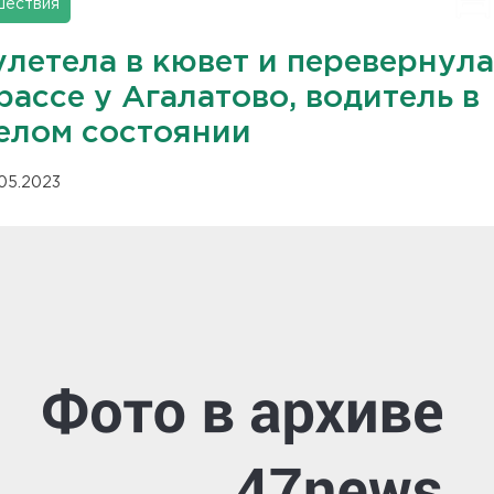
шествия
улетела в кювет и перевернул
рассе у Агалатово, водитель в
елом состоянии
.05.2023