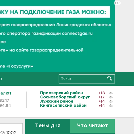
о
валют
Приозерский район
+18
Сосновоборский округ
+17
82.17
Лужский район
+14
94.84
Кингисеппский район
+14
Темы дня
Что читают
1002