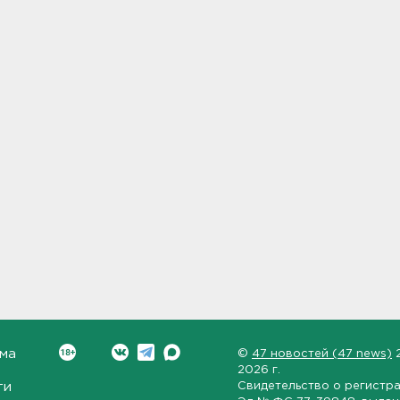
ма
©
47 новостей (47 news)
2026 г.
ти
Свидетельство о регистр