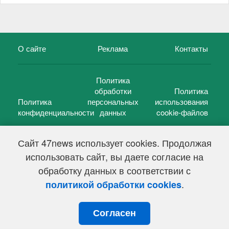
О сайте
Реклама
Контакты
Политика
обработки
Политика
Политика
персональных
использования
конфиденциальности
данных
cookie-файлов
Сайт 47news использует cookies. Продолжая
использовать сайт, вы даете согласие на
©
47 новостей (47 news)
2005 — 2026 г.
обработку данных в соответствии с
Свидетельство о регистрации СМИ Эл № ФС 77-39848, выдано
Федеральной службой по надзору в сфере связи,
.
политикой обработки cookies
информационных технологий и массовых коммуникаций
(Роскомнадзор) от 18 мая 2010г.
Согласен