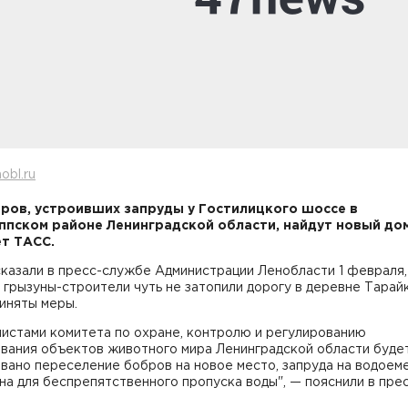
obl.ru
ров, устроивших запруды у Гостилицкого шоссе в
ппском районе Ленинградской области, найдут новый дом
т ТАСС.
казали в пресс-службе Администрации Ленобласти 1 февраля,
к грызуны-строители чуть не затопили дорогу в деревне Тарайк
иняты меры.
листами комитета по охране, контролю и регулированию
ования объектов животного мира Ленинградской области буде
вано переселение бобров на новое место, запруда на водоем
а для беспрепятственного пропуска воды", — пояснили в пре