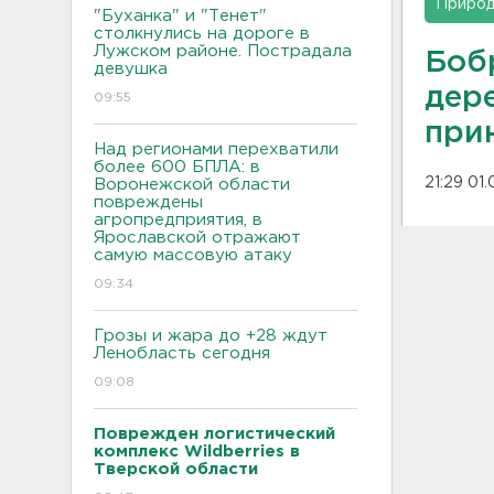
Приро
"Буханка" и "Тенет"
столкнулись на дороге в
Лужском районе. Пострадала
Боб
девушка
дер
09:55
при
Над регионами перехватили
более 600 БПЛА: в
21:29 01
Воронежской области
повреждены
агропредприятия, в
Ярославской отражают
самую массовую атаку
09:34
Грозы и жара до +28 ждут
Ленобласть сегодня
09:08
Поврежден логистический
комплекс Wildberries в
Тверской области