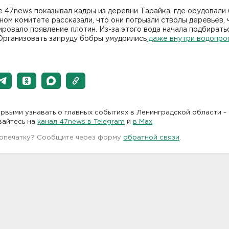
 47news показывал кадры из деревни Тарайка, где орудовали
ом комитете рассказали, что они погрызли стволы деревьев, 
ровало появление плотин. Из-за этого вода начала подбирать
Организовать запруду бобры умудрились
даже внутри водопро
рвыми узнавать о главных событиях в Ленинградской области -
вайтесь на
канал 47news в Telegram
и
в Maх
 опечатку? Сообщите через форму
обратной связи
.