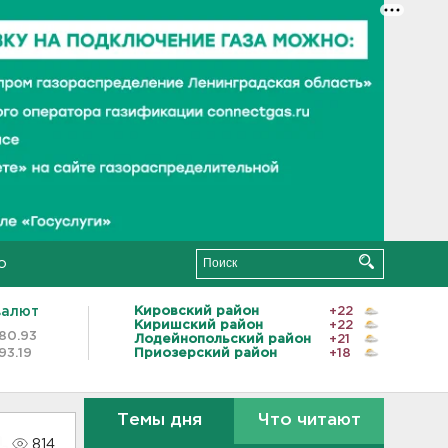
о
валют
Кировский район
+22
Киришский район
+22
80.93
Лодейнопольский район
+21
93.19
Приозерский район
+18
Темы дня
Что читают
814