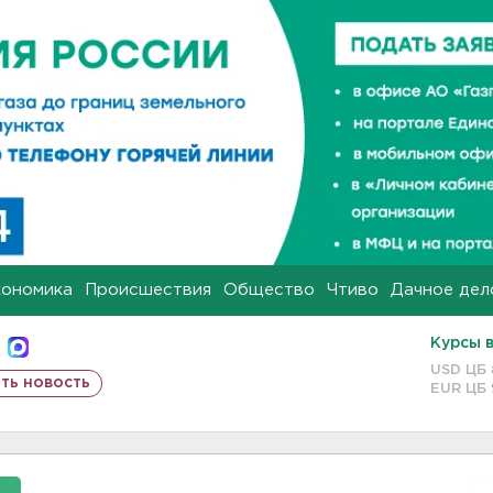
кономика
Происшествия
Общество
Чтиво
Дачное дел
Курсы 
USD ЦБ
ть новость
EUR ЦБ