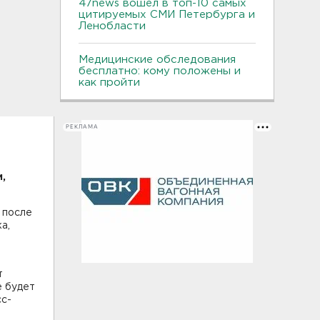
47news вошел в топ-10 самых
цитируемых СМИ Петербурга и
Ленобласти
Медицинские обследования
бесплатно: кому положены и
как пройти
РЕКЛАМА
,
 после
а,
т
е будет
сс-