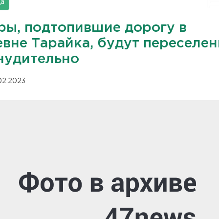
да
ры, подтопившие дорогу в
евне Тарайка, будут переселе
нудительно
.02.2023