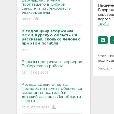
Выжившие летчики
пропавшего в Сибири
Накануне
самолета из Ленобласти
В дорожн
эвакуированы
спровоци
08:22
дороге. 
трубы
.
В годовщину вторжения
ВСУ в Курскую область СК
рассказал, сколько человек
при этом погибли
07:48
Чтобы пе
подписы
Взрывы прогремят в карьерах
Выборгского района
Увидели
23:11, 05.08.2026
Кольцо сдавило палец.
Подарок на память обернулся
вызовом спасателей в
детский лагерь в Ленобласти
- фото
22:51, 05.08.2026