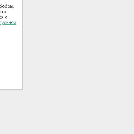
 бобры.
что
ся к
пускной