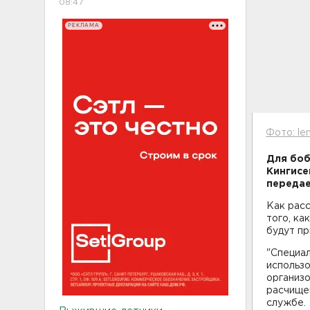
08:47
РЕКЛАМА
Фото: len
Для боб
Кингисе
передае
Как расс
того, ка
будут пр
"Специа
использ
организо
расчищен
службе.