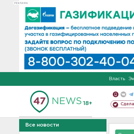
РЕКЛАМА
Власть
Э
18+
Сдела
Все новости