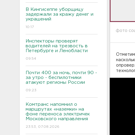
В Кингисеппе уборщицу
задержали за кражу денег и
украшений
10:17
фото со
Инспекторы проверят
водителей на трезвость в
Петербурге и Ленобласти
Отметим,
09:54
наскольк
опроверж
техноло
Почти 400 за ночь, почти 90 -
за утро - беспилотники
атакуют регионы России
09:23
Комтранс напомнил о
маршрутах «наземки» на
фоне переноса электричек
Московского направления
23:53, 07.08.2026