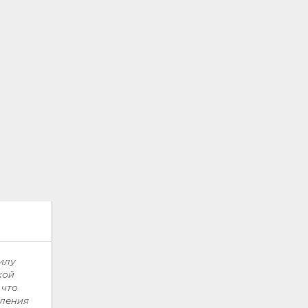
илу
кой
 что
вления