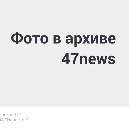
анцирь-С1"
ИА "Новости"©