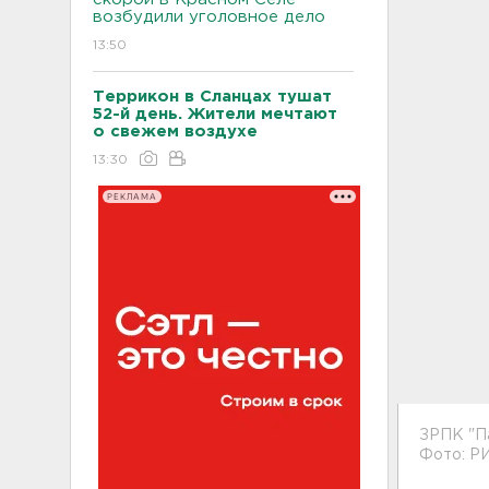
возбудили уголовное дело
13:50
Террикон в Сланцах тушат
52-й день. Жители мечтают
о свежем воздухе
13:30
РЕКЛАМА
ЗРПК "П
Фото: Р