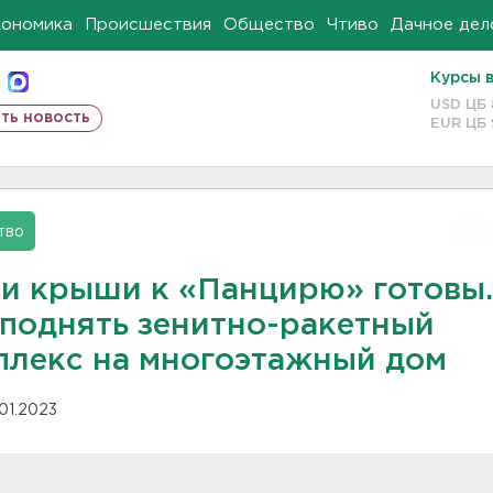
кономика
Происшествия
Общество
Чтиво
Дачное дел
Курсы 
USD ЦБ
ть новость
EUR ЦБ
тво
и крыши к «Панцирю» готовы.
 поднять зенитно-ракетный
плекс на многоэтажный дом
.01.2023