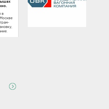
рышах
жно
.
 в
 Москве
еграм-
ановку,
ание.