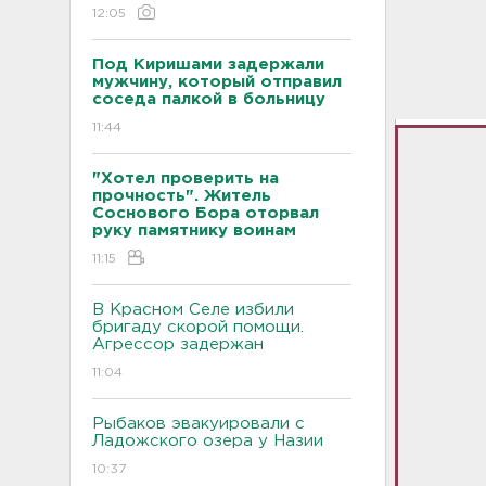
12:05
Под Киришами задержали
мужчину, который отправил
соседа палкой в больницу
11:44
"Хотел проверить на
прочность". Житель
Соснового Бора оторвал
руку памятнику воинам
11:15
В Красном Селе избили
бригаду скорой помощи.
Агрессор задержан
11:04
Рыбаков эвакуировали с
Ладожского озера у Назии
10:37