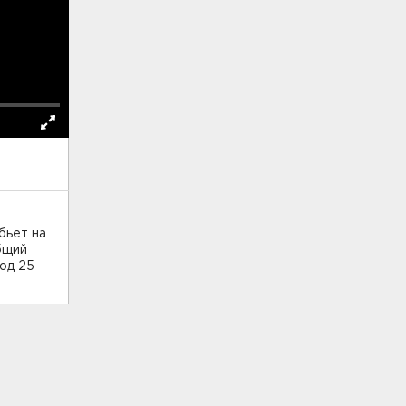
бьет на
бщий
од 25