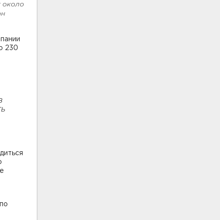
т около
ан
мпании
ю 230
з
ть
.
одиться
о
ые
 по