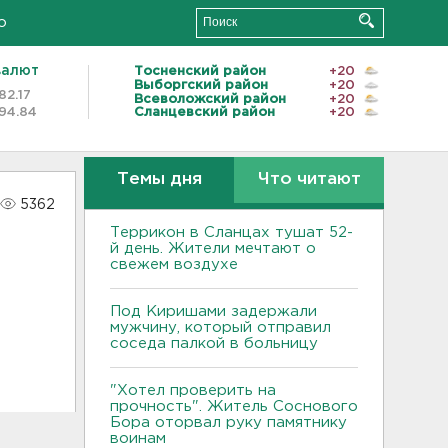
о
валют
Тосненский район
+20
Выборгский район
+20
82.17
Всеволожский район
+20
94.84
Сланцевский район
+20
Темы дня
Что читают
5362
Террикон в Сланцах тушат 52-
й день. Жители мечтают о
свежем воздухе
Под Киришами задержали
мужчину, который отправил
соседа палкой в больницу
"Хотел проверить на
прочность". Житель Соснового
Бора оторвал руку памятнику
воинам