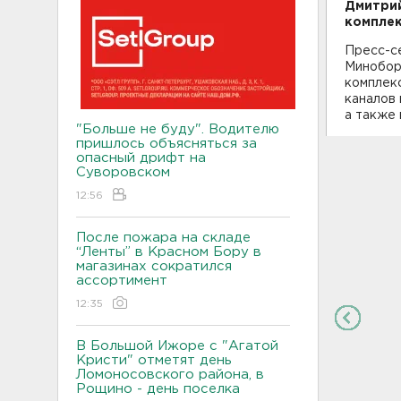
Дмитрий
комплек
Пресс-с
Минобор
комплек
каналов 
а также 
"Больше не буду". Водителю
пришлось объясняться за
опасный дрифт на
Суворовском
12:56
После пожара на складе
“Ленты” в Красном Бору в
магазинах сократился
ассортимент
12:35
В Большой Ижоре с "Агатой
Кристи" отметят день
Ломоносовского района, в
Рощино - день поселка