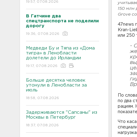
19:57, 07.08.2026
учитывае
150 млн 
Grove со
В Гатчине два
спецтранспорта не поделили
47news 
дорогу
Kran-Lie
19:36, 07.08.2026
или 250 
- 
Медведи Бу и Тяпа из «Дома
же
тигра» в Ленобласти
кр
долетели до Ирландии
вы
19:17, 07.08.2026
це
за
ги
Больше десятка человек
Вр
утонули в Ленобласти за
июль
По слова
18:58, 07.08.2026
по два с
рациям. 
показат
Задерживаются "Сапсаны" из
Москвы в Петербург
Что каса
18:37, 07.08.2026
специали
нагрузка