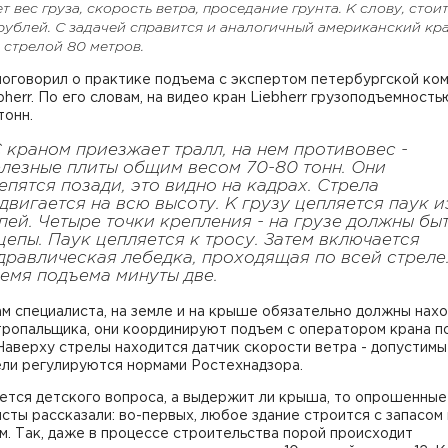
т вес груза, скорость ветра, проседание грунта. К слову, стои
рублей. С задачей справится и аналогичный американский кр
 стрелой 80 метров.
поговорил о практике подъема с экспертом петербургской ко
bherr. По его словам, на видео кран Liebherr грузоподъемность
тонн.
С краном приезжает тралл, на нем противовес -
лезные плиты общим весом 70-80 тонн. Они
епятся позади, это видно на кадрах. Стрела
двигается на всю высоту. К грузу цепляется паук и
пей. Четыре точки крепления - на грузе должны бы
цепы. Паук цепляется к тросу. Затем включается
дравлическая лебедка, проходящая по всей стреле
емя подъема минуты две.
м специалиста, на земле и на крыше обязательно должны нах
тропальщика, они координируют подъем с оператором крана п
Наверху стрелы находится датчик скорости ветра - допустим
ели регулируются нормами Ростехнадзора.
ется детского вопроса, а выдержит ли крыша, то опрошенные
сты рассказали: во-первых, любое здание строится с запасом
м. Так, даже в процессе строительства порой происходит