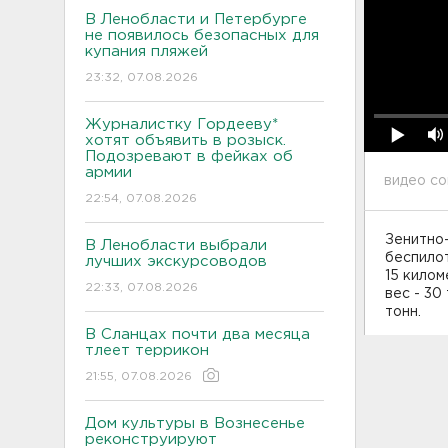
В Ленобласти и Петербурге
не появилось безопасных для
купания пляжей
23:32, 07.08.2026
Журналистку Гордееву*
хотят объявить в розыск.
Подозревают в фейках об
армии
видео со
22:54, 07.08.2026
Зенитно-
В Ленобласти выбрали
беспилот
лучших экскурсоводов
15 килом
22:33, 07.08.2026
вес - 30
тонн.
В Сланцах почти два месяца
тлеет террикон
21:55, 07.08.2026
Дом культуры в Вознесенье
реконструируют