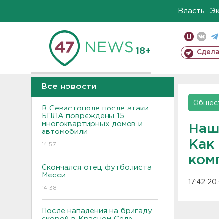
Власть
Э
18+
Сдела
Все новости
Общес
В Севастополе после атаки
БПЛА повреждены 15
многоквартирных домов и
Наш
автомобили
Как
14:57
ком
Скончался отец футболиста
Месси
17:42 20
14:38
После нападения на бригаду
скорой в Красном Селе