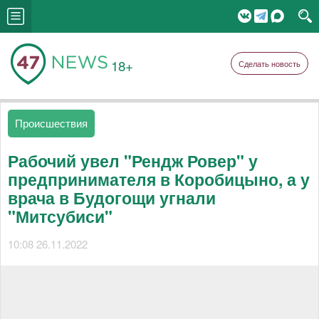
18+
Сделать новость
Происшествия
Рабочий увел "Рендж Ровер" у
предпринимателя в Коробицыно, а у
врача в Будогощи угнали
"Митсубиси"
10:08 26.11.2022