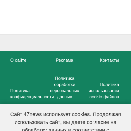
О сайте
Реклама
Контакты
Политика
обработки
Политика
Политика
персональных
использования
конфиденциальности
данных
cookie-файлов
Сайт 47news использует cookies. Продолжая
использовать сайт, вы даете согласие на
©
47 новостей (47 news)
2005 — 2026 г.
обработку данных в соответствии с
Свидетельство о регистрации СМИ Эл № ФС 77-39848, выдано