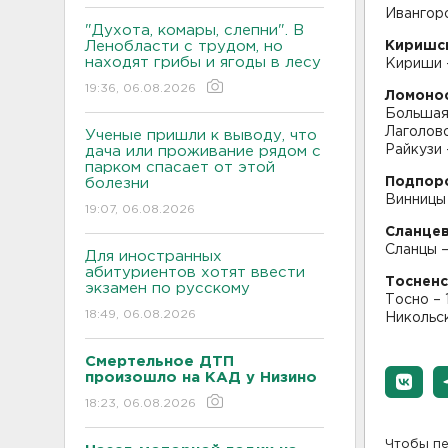
Ивангоро
"Духота, комары, слепни". В
Ленобласти с трудом, но
Киришс
находят грибы и ягоды в лесу
Кириши –
19:36, 06.08.2026
Ломоно
Большая
Лаголово
Ученые пришли к выводу, что
Райкузи 
дача или проживание рядом с
парком спасает от этой
Подпор
болезни
Винницы 
19:07, 06.08.2026
Сланцев
Сланцы –
Для иностранных
абитуриентов хотят ввести
Тосненс
экзамен по русскому
Тосно – 
18:49, 06.08.2026
Никольск
Смертельное ДТП
произошло на КАД у Низино
18:23, 06.08.2026
Чтобы пе