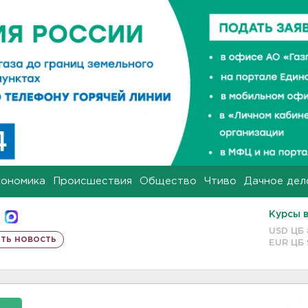
кономика
Происшествия
Общество
Чтиво
Дачное дел
Курсы 
USD ЦБ
ть новость
EUR ЦБ