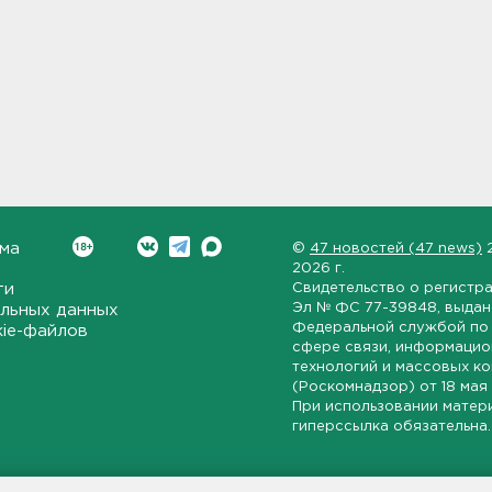
ма
©
47 новостей (47 news)
2026 г.
ти
Свидетельство о регистр
Эл № ФС 77-39848
, выда
льных данных
Федеральной службой по 
kie-файлов
сфере связи, информаци
технологий и массовых к
(Роскомнадзор) от
18 мая
При использовании матер
гиперссылка обязательна.
ет-издание, направленное на всестороннее освещение политиче