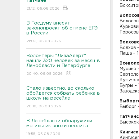
Гатчине
Бокситог
21:12, 06.08.2026
Волосов
Волосово
В Госдуму внесут
Куркови
законопроект об отмене ЕГЭ
Торосово
в России
21:02, 06.08.2026
Волховс
Волхов –
Паша – 1
Волонтеры "ЛизаАлерт"
нашли 320 человек за месяц в
Всевол
Ленобласти и Петербурге
Мурино 
20:40, 06.08.2026
Сертолов
Кузьмоло
Бугры – 
Стало известно, во сколько
Заводско
обойдется собрать ребенка в
школу на ресейле
Выборг
20:18, 06.08.2026
Выборг –
Гатчинс
В Ленобласти обнаружили
Высокок
могильник эпохи неолита
Кингисе
19:55, 06.08.2026
Кингисеп