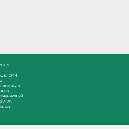
2005—
ации СМИ
но
надзору в
онных
оммуникаций
 2010г.
иалов
ской и