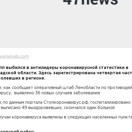
ww.pexels.com
пп выбился в антилидеры коронавирусной статистики в
адской области. Здесь зарегистрирована четвертая част
болевших в регионе.
е, как сообщает оперативный штаб Ленобласти по противоде
русу, выявлено 36 новых случаев заболевания.
, по данным портала Стопкоронавирус.рф, госпитализировано 
 выписано 49 выздоровевших, скончался один больной.
лучаи коронавируса выявлены в следующих населенных пункт
горский район