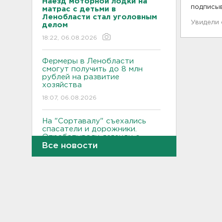
Наезд моторной лодки на
подписы
матрас с детьми в
Ленобласти стал уголовным
Увидели
делом
18:22, 06.08.2026
Фермеры в Ленобласти
смогут получить до 8 млн
рублей на развитие
хозяйства
18:07, 06.08.2026
На "Сортавалу" съехались
спасатели и дорожники.
Отрабатывали легенду о
крупном ДТП
Все новости
17:50, 06.08.2026
В пятницу вузы публикуют
списки. Ленобласть подвела
итоги приемной
кампании-2026
17:36, 06.08.2026