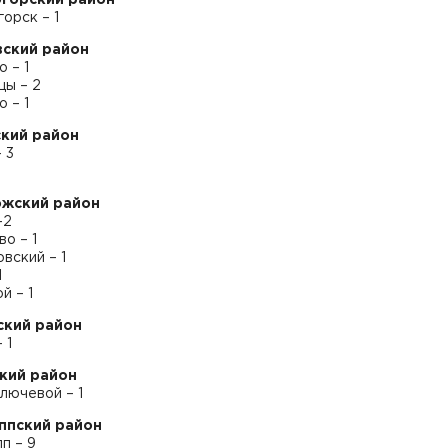
орск – 1
ский район
 – 1
цы – 2
 – 1
кий район
 3
ожский район
–2
о – 1
вский – 1
1
й – 1
ский район
 1
кий район
лючевой – 1
ппский район
п – 9