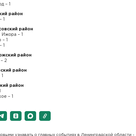
д – 1
кий район
 1
совский район
 Ижора – 1
 – 1
– 1
ожский район
– 2
ский район
 1
кий район
1
ое – 1
рвыми узнавать о главных событиях в Ленинградской области -