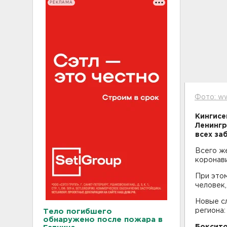
РЕКЛАМА
Фото: w
Кингисе
Ленингр
всех за
Всего ж
коронави
При этом
человек,
Новые с
региона:
Тело погибшего
обнаружено после пожара в
Боксито