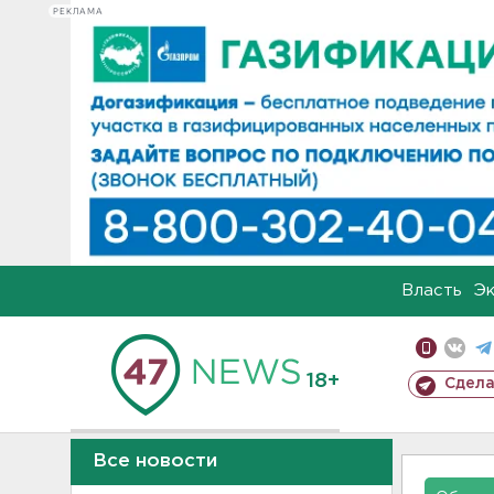
РЕКЛАМА
Власть
Э
18+
Сдела
Все новости