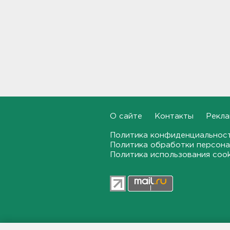
Руководителя ячейки
мормонов из Выборга
задержали за
финансирование ФБК*
17:21, 06.08.2026
В Сестрорецке бабахнуло в
гараже, а оказалось - в
нарколаборатории
17:20, 06.08.2026
О сайте
Контакты
Рекла
Политика конфиденциальнос
Назначено первое заседание
по делу об убийстве 9-
Политика обработки персона
летнего мальчика из
Политика использования coo
Петербурга
17:04, 06.08.2026
За неделю 1,3 тысячи
жителей Ленобласти и
Петербурга были атакованы
членистоногими вампирами
47news.ru — независимое интерн