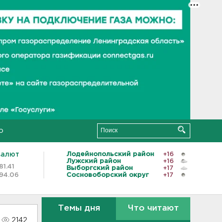
о
валют
Лодейнопольский район
+16
Лужский район
+16
81.41
Выборгский район
+17
94.06
Сосновоборский округ
+17
Темы дня
Что читают
2142