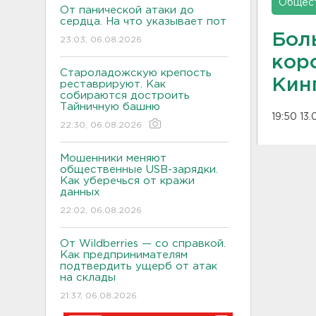
Общес
От панической атаки до
сердца. На что указывает пот
Бол
23:03, 06.08.2026
кор
Староладожскую крепость
Кин
реставрируют. Как
собираются достроить
Тайничную башню
19:50 13
22:30, 06.08.2026
Мошенники меняют
общественные USB-зарядки.
Как уберечься от кражи
данных
22:02, 06.08.2026
От Wildberries — со справкой.
Как предпринимателям
подтвердить ущерб от атак
на склады
21:37, 06.08.2026