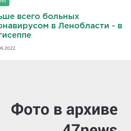
тво
ьше всего больных
онавирусом в Ленобласти - в
гисеппе
.06.2022