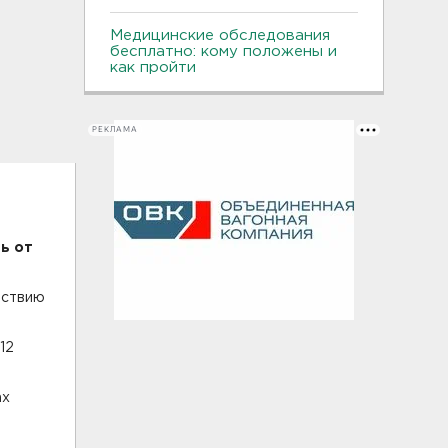
Медицинские обследования
бесплатно: кому положены и
как пройти
РЕКЛАМА
ь от
йствию
12
ах