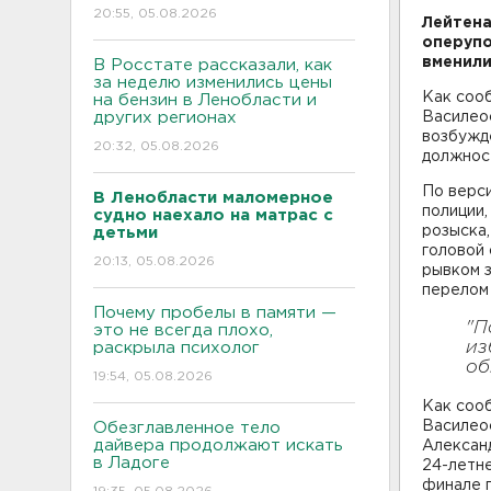
20:55, 05.08.2026
Лейтена
оперупо
вменил
В Росстате рассказали, как
за неделю изменились цены
Как соо
на бензин в Ленобласти и
других регионах
Василео
возбужде
20:32, 05.08.2026
должнос
По верси
В Ленобласти маломерное
полиции,
судно наехало на матрас с
розыска,
детьми
головой 
20:13, 05.08.2026
рывком з
перелом 
Почему пробелы в памяти —
"П
это не всегда плохо,
из
раскрыла психолог
об
19:54, 05.08.2026
Как соо
Василео
Обезглавленное тело
дайвера продолжают искать
Алексан
в Ладоге
24-летн
финале 