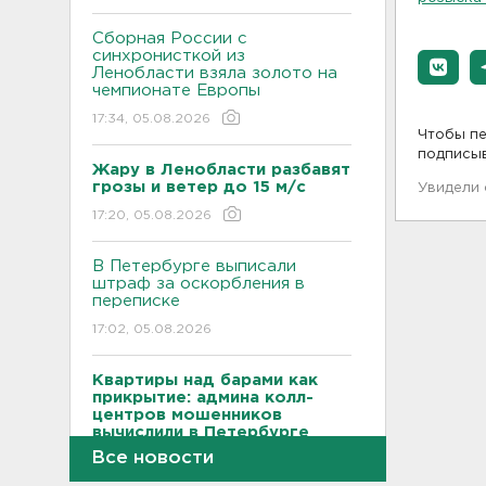
Сборная России с
синхронисткой из
Ленобласти взяла золото на
чемпионате Европы
17:34, 05.08.2026
Чтобы пе
подписы
Жару в Ленобласти разбавят
грозы и ветер до 15 м/с
Увидели
17:20, 05.08.2026
В Петербурге выписали
штраф за оскорбления в
переписке
17:02, 05.08.2026
Квартиры над барами как
прикрытие: админа колл-
центров мошенников
вычислили в Петербурге
Все новости
16:44, 05.08.2026