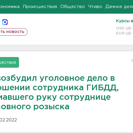
кономика
Происшествия
Общество
Чтиво
Дачное дел
Курсы 
USD ЦБ
ть новость
EUR ЦБ
шествия
возбудил уголовное дело в
ошении сотрудника ГИБДД,
мавшего руку сотруднице
ловного розыска
.02.2022