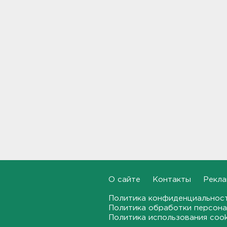
«Танечкина сосна» из
Сясьстроя заняла третье
место во всероссийском
конкурсе деревьев
16:30, 05.08.2026
Выезд с песчаного карьера
для ВСМ в посёлке Шапки
перекопан. Стоп самосвалы
16:12, 05.08.2026
"Был мастером дела,
безотказным человеком". В
Ивангороде простились с
участником СВО,
отвоевавшим месяц
15:50, 05.08.2026
О сайте
Контакты
Рекла
Дрозденко: Ситуация с
Политика конфиденциальнос
топливом в Ленобласти пока
Политика обработки персона
не позволяет "вздохнуть
Политика использования coo
свободно", но и не