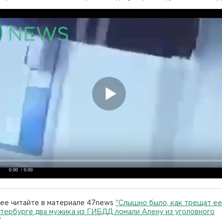
0:00
/ 0:00
ее читайте в материале 47news
"Слышно было, как трещат ее
тербурге два мужика из ГИБДД ломали Алену из уголовного
"
.