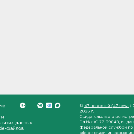
ма
©
47 новостей (47 news)
2026 г.
ти
Свидетельство о регистр
Эл № ФС 77-39848
, выда
льных данных
Федеральной службой по 
kie-файлов
сфере связи, информаци