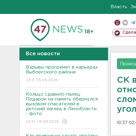
Власть
Э
18+
Сдела
Все новости
Проис
Взрывы прогремят в карьерах
Выборгского района
СК 
23:11, 05.08.2026
отн
Кольцо сдавило палец.
сло
Подарок на память обернулся
вызовом спасателей в
уго
детский лагерь в Ленобласти
- фото
22:51, 05.08.2026
10:37 02
Как правильно гасить ипотеку