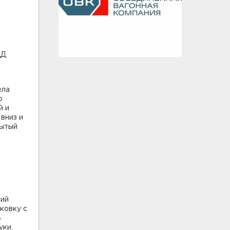
ДД
ела
о
й и
вниз и
рытый
ний
ковку с
В
уки.