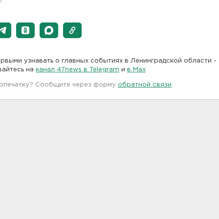
рвыми узнавать о главных событиях в Ленинградской области -
вайтесь на
канал 47news в Telegram
и
в Maх
 опечатку? Сообщите через форму
обратной связи
.