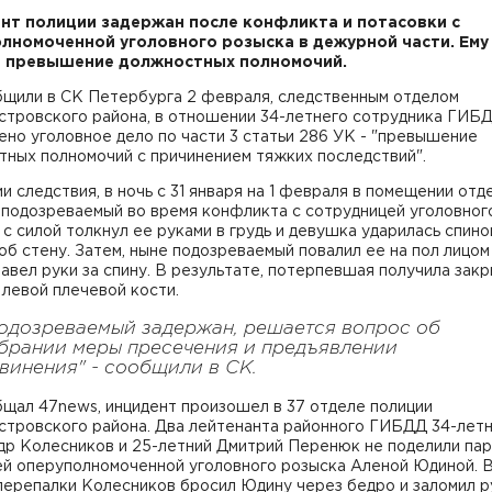
нт полиции задержан после конфликта и потасовки с
лномоченной уголовного розыска в дежурной части. Ему
и превышение должностных полномочий.
бщили в СК Петербурга 2 февраля, следственным отделом
стровского района, в отношении 34-летнего сотрудника ГИБ
но уголовное дело по части 3 статьи 286 УК - "превышение
тных полномочий с причинением тяжких последствий".
и следствия, в ночь с 31 января на 1 февраля в помещении отд
 подозреваемый во время конфликта с сотрудницей уголовног
 с силой толкнул ее руками в грудь и девушка ударилась спино
об стену. Затем, ныне подозреваемый повалил ее на пол лицом 
авел руки за спину. В результате, потерпевшая получила зак
левой плечевой кости.
одозреваемый задержан, решается вопрос об
брании меры пресечения и предъявлении
винения" - сообщили в СК.
бщал 47news, инцидент произошел в 37 отделе полиции
стровского района. Два лейтенанта районного ГИБДД 34-лет
др Колесников и 25-летний Дмитрий Перенюк не поделили пар
ей оперуполномоченной уголовного розыска Аленой Юдиной. 
перепалки Колесников бросил Юдину через бедро и заломил р