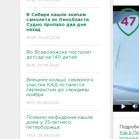
19:35, 05.08.2026
В Сибири нашли экипаж
самолета из Ленобласти.
Судно пропало два дня
назад
18:58, 05.08.2026
Во Всеволожске построят
детсад на 140 детей
18:41, 05.08.2026
Внешнее кольцо северного
участка КАД останется
перекрытым до середины
ноября
18:17, 05.08.2026
Полкило мефедрона нашли
дома у 25-летнего
петербуржца
Подробн
Как в Пе
17:53, 05.08.2026
розыска