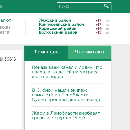
о
валют
Лужский район
+17
Кингисеппский район
+17
80.93
Киришский район
+16
93.19
Волховский район
+15
Темы дня
Что читают
36616
Показываем канал и лодку, что
наехала на детей на матрасе -
фото и видео
В Сибири нашли экипаж
самолета из Ленобласти.
Судно пропало два дня назад
Жару в Ленобласти разбавят
грозы и ветер до 15 м/с