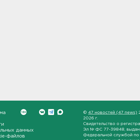
ма
©
47 новостей (47 news)
2026 г.
ти
Свидетельство о регистр
Эл № ФС 77-39848
, выда
льных данных
Федеральной службой по 
kie-файлов