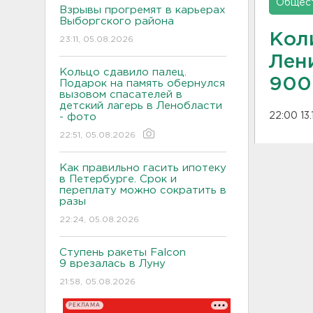
Общес
Взрывы прогремят в карьерах
Выборгского района
Кол
23:11, 05.08.2026
Лен
Кольцо сдавило палец.
900
Подарок на память обернулся
вызовом спасателей в
детский лагерь в Ленобласти
22:00 13.
- фото
22:51, 05.08.2026
Как правильно гасить ипотеку
в Петербурге. Срок и
переплату можно сократить в
разы
22:24, 05.08.2026
Ступень ракеты Falcon
9 врезалась в Луну
21:58, 05.08.2026
РЕКЛАМА