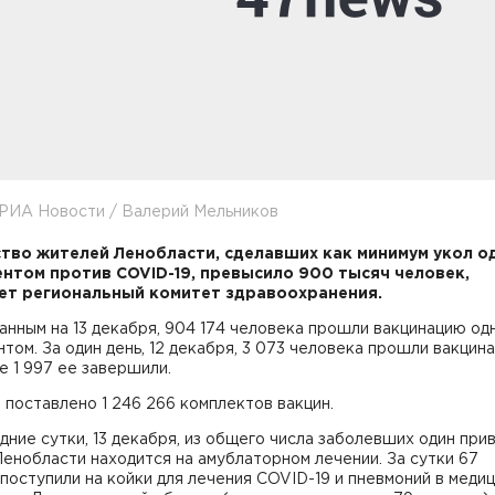
 РИА Новости / Валерий Мельников
тво жителей Ленобласти, сделавших как минимум укол о
нтом против COVID-19, превысило 900 тысяч человек,
т региональный комитет здравоохранения.
данным на 13 декабря, 904 174 человека прошли вакцинацию од
том. За один день, 12 декабря, 3 073 человека прошли вакцина
е 1 997 ее завершили.
 поставлено 1 246 266 комплектов вакцин.
дние сутки, 13 декабря, из общего числа заболевших один при
енобласти находится на амублаторном лечении. За сутки 67
поступили на койки для лечения COVID-19 и пневмоний в меди