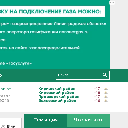
о
валют
Киришский район
+17
Кировский район
+18
80.93
Приозерский район
+17
93.19
Волховский район
+16
Темы дня
Что читают
1856