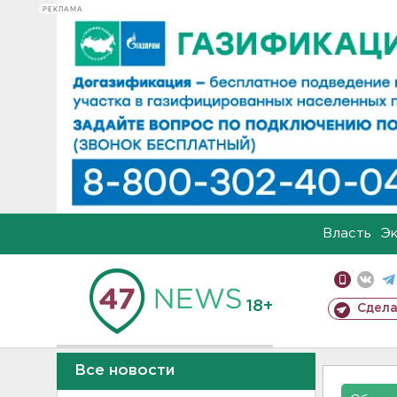
РЕКЛАМА
Власть
Э
18+
Сдела
Все новости