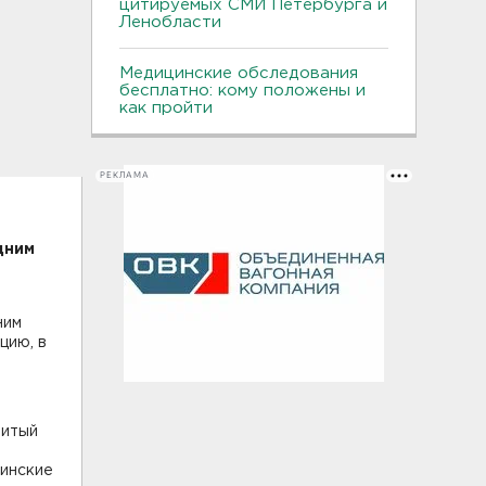
цитируемых СМИ Петербурга и
Ленобласти
Медицинские обследования
бесплатно: кому положены и
как пройти
РЕКЛАМА
дним
ним
цию, в
витый
цинские