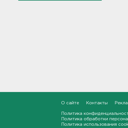
Почему пробелы в памяти —
это не всегда плохо,
раскрыла психолог
19:54, 05.08.2026
Обезглавленное тело
дайвера продолжают искать
в Ладоге
19:35, 05.08.2026
В Сибири нашли экипаж
самолета из Ленобласти.
Судно пропало два дня
назад
18:58, 05.08.2026
О сайте
Контакты
Рекла
Во Всеволожске построят
детсад на 140 детей
Политика конфиденциальнос
18:41, 05.08.2026
Политика обработки персона
Политика использования coo