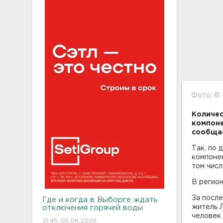
Фото: ©
Количес
компоне
сообщае
Так, по 
компонен
том числ
В регион
За после
Где и когда в Выборге ждать
житель Л
отключения горячей воды
человек
21:45, 05.08.2026