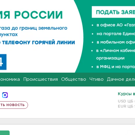
кономика
Происшествия
Общество
Чтиво
Дачное дел
Курсы 
USD ЦБ
ть новость
EUR ЦБ