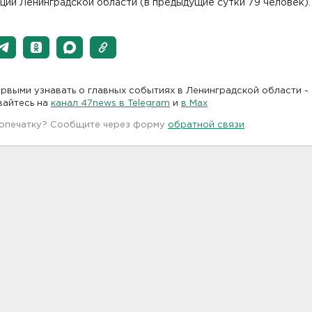
ции Ленинградской области (в предыдущие сутки 79 человек).
рвыми узнавать о главных событиях в Ленинградской области -
вайтесь на
канал 47news в Telegram
и
в Maх
 опечатку? Сообщите через форму
обратной связи
.