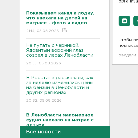
организа
Показываем канал и лодку,
что наехала на детей на
матрасе - фото и видео
21:14, 05.08.2026
Чтобы пе
Не путать с черникой.
подписы
Ядовитый вороний глаз
созрел в лесах Ленобласти
Увидели
20:55, 05.08.2026
В Росстате рассказали, как
за неделю изменились цены
на бензин в Ленобласти и
других регионах
20:32, 05.08.2026
В Ленобласти маломерное
судно наехало на матрас с
детьми
Все новости
20:13, 05.08.2026