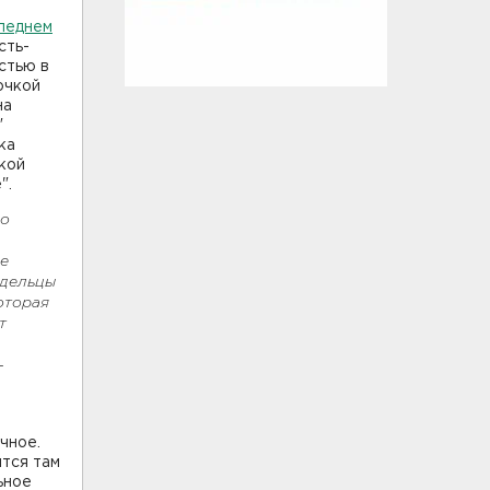
леднем
сть-
стью в
очкой
на
"
ка
кой
".
но
не
адельцы
оторая
т
-
чное.
ится там
ьное