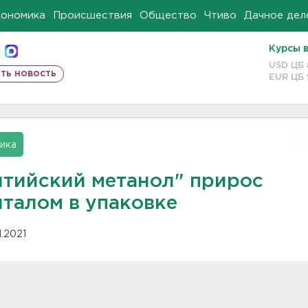
кономика
Происшествия
Общество
Чтиво
Дачное дел
Курсы 
USD ЦБ
ть новость
EUR ЦБ
ика
лтийский метанол" прирос
италом в упаковке
11.2021