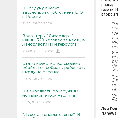
прекратя
принадле
В Госдуму внесут
гадать. 
законопроект об отмене ЕГЭ
второй п
в России
"П
21:02, 06.08.2026
сц
сд
Волонтеры "ЛизаАлерт"
ск
нашли 320 человек за месяц в
ин
Ленобласти и Петербурге
пр
20:40, 06.08.2026
уп
ин
ак
Стало известно, во сколько
фи
обойдется собрать ребенка в
30
школу на ресейле
ко
20:18, 06.08.2026
Эт
ин
об
В Ленобласти обнаружили
Ро
могильник эпохи неолита
Ро
19:55, 06.08.2026
Лев Год
47news
"Духота, комары, слепни". В