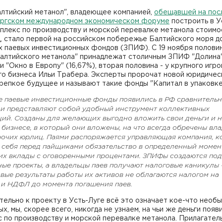
лтийский метанол", владеющее компанией,
обещавшей на пос
ргском международном экономическом форуме
построить в У
плекс по производству и морской перевалке метанола стоимо
д, стало первой на российском побережье Балтийского моря д
х паевых инвестиционных фондов (ЗПИФ). С 19 ноября полови
Балтийского метанола" принадлежат столичным ЗПИФ "Долина
 и "Окно в Европу" (16,67%), вторая половина - у крупного игро
го бизнеса Ильи Трабера. Эксперты пророчат новой юридичес
репкое будущее и называют такие фонды "Капитал в упаковке
е паевые инвестиционные фонды появились в РФ сравнитель
 и представляют собой удобный инструмент коллективных
ций. Созданы для желающих выгодно вложить свои деньги и 
 бизнесе, в который они вложены, на что всегда обречены вл
рочих юрлиц. Паями распоряжается управляющая компания, к
а себя перед пайщиками обязательство в определенный момен
 их вклады с оговоренными процентами. ЗПИФы создаются под
ые проекты, а владельцы паев получают налоговые каникулы 
вые результаты работы их активов не облагаются налогом на
 и НДФЛ до момента погашения паев.
ельно к проекту в Усть-Луге всё это означает кое-что необы
х, мы, скорее всего, никогда не узнаем, на чьи же деньги появ
 по производству и морской перевалке метанола. Прилагател