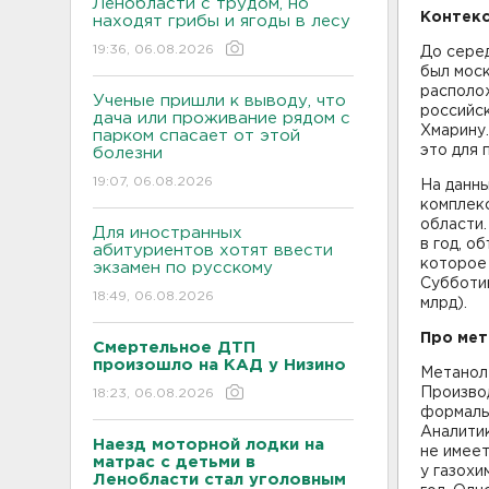
Ленобласти с трудом, но
Контекс
находят грибы и ягоды в лесу
19:36, 06.08.2026
До сере
был мос
располо
Ученые пришли к выводу, что
российс
дача или проживание рядом с
Хмарину
парком спасает от этой
это для 
болезни
19:07, 06.08.2026
На данны
комплекс
области.
Для иностранных
в год, о
абитуриентов хотят ввести
которое
экзамен по русскому
Субботин
18:49, 06.08.2026
млрд).
Про мет
Смертельное ДТП
произошло на КАД у Низино
Метанол
Производ
18:23, 06.08.2026
формальд
Аналитик
Наезд моторной лодки на
не имеет
матрас с детьми в
у газохи
Ленобласти стал уголовным