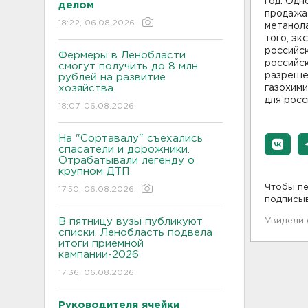
год. Од
делом
продажа
18:22, 06.08.2026
метанол
того, эк
российск
Фермеры в Ленобласти
российск
смогут получить до 8 млн
разрешен
рублей на развитие
хозяйства
газохими
для росс
18:07, 06.08.2026
На "Сортавалу" съехались
спасатели и дорожники.
Отрабатывали легенду о
крупном ДТП
Чтобы пе
17:50, 06.08.2026
подписы
В пятницу вузы публикуют
Увидели
списки. Ленобласть подвела
итоги приемной
кампании-2026
17:36, 06.08.2026
Руководителя ячейки