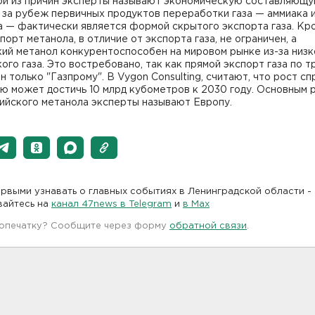
ной из причин эксперты называют экономическую составляющу
 за рубеж первичных продуктов переработки газа — аммиака 
а — фактически является формой скрытого экспорта газа. Кр
спорт метанола, в отличие от экспорта газа, не ограничен, а
ий метанол конкурентоспособен на мировом рынке из-за низк
ого газа. Это востребовано, так как прямой экспорт газа по т
 только "Газпрому". В Vygon Consulting, считают, что рост сп
ю может достичь 10 млрд кубометров к 2030 году. Основным 
ийского метанола эксперты называют Европу.
рвыми узнавать о главных событиях в Ленинградской области -
вайтесь на
канал 47news в Telegram
и
в Maх
 опечатку? Сообщите через форму
обратной связи
.