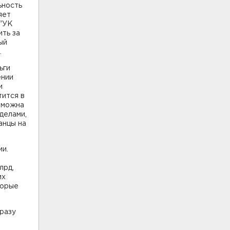
ьность
яет
 "УК
ть за
ый
.
ьги
ении
и
тится в
озможна
делами,
анцы на
ии.
лрд,
их
торые
сразу