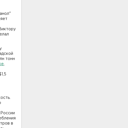
анол"
ляет
Виктору
делал
у
адской
лн тонн
ке
,
1,5
ость.
о
 России
ребления
етров в