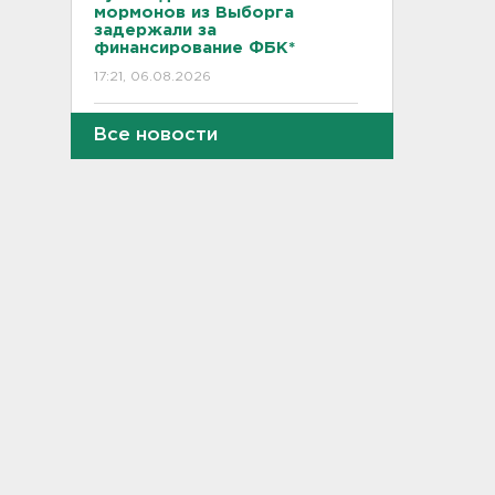
мормонов из Выборга
задержали за
финансирование ФБК*
17:21, 06.08.2026
В Сестрорецке бабахнуло в
Все новости
гараже, а оказалось - в
нарколаборатории
17:20, 06.08.2026
Назначено первое заседание
по делу об убийстве 9-
летнего мальчика из
Петербурга
17:04, 06.08.2026
За неделю 1,3 тысячи
жителей Ленобласти и
Петербурга были атакованы
членистоногими вампирами
16:46, 06.08.2026