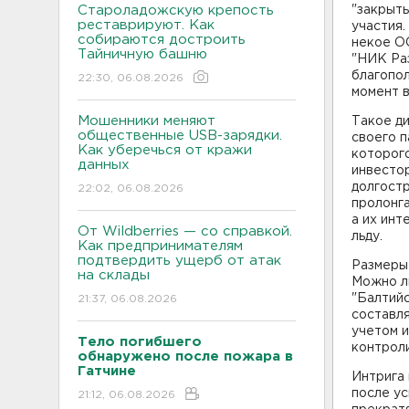
Староладожскую крепость
"закрыт
реставрируют. Как
участия
собираются достроить
некое О
Тайничную башню
"НИК Ра
благопол
22:30, 06.08.2026
момент в
Мошенники меняют
Такое ди
общественные USB-зарядки.
своего 
Как уберечься от кражи
которого
данных
инвестор
долгостр
22:02, 06.08.2026
пролонга
а их инт
От Wildberries — со справкой.
льду.
Как предпринимателям
подтвердить ущерб от атак
Размеры 
на склады
Можно л
"Балтийс
21:37, 06.08.2026
составля
учетом 
Тело погибшего
контрол
обнаружено после пожара в
Гатчине
Интрига 
после ус
21:12, 06.08.2026