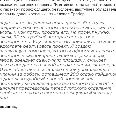
т свое существование. О том, кому после этого достанется
жащая им сегодня половина "Балтийского метанола", можно т
Но гарантом происходящего, безусловно, выступает обладател
оловины долей компании - тяжеловес Трабер.
редставьте: вы решили снять фильм. Есть идея,
енарий и даже инвесторы, но вы не знаете, как это
елать, и как потом продать его. На проект нужно,
ажем, 90 млн рублей, которые есть у трех
весторов - по 30 у каждого. Вы приходите ко мне и
едлагаете реализовать проект. Я создаю
равляющую компанию, которая оформляет деньги
весторов в паевой фонд, нанимает режиссера,
теров, арендует съемочную площадку, снимает
льм и продает его некой кинокомпании, скажем, з
0 млн. 10 из них я оставляю своей управляющей
мпании за работу, оставшиеся 290 отдаю пайщика
о довольно удобный способ привлечения
вестиций для реализации конкретного проекта", -
ъясняет председатель петербургского отделения
ссийского союза налогоплательщиков Александр
кин.
ованник,