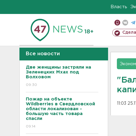
Власть
Э
18+
Сдела
Все новости
Эконом
Две женщины застряли на
Зеленецких Мхах под
Волховом
"Ба
09:30
кап
Пожар на объекте
11:03 25.
Wildberries в Свердловской
области локализован -
большую часть товара
спасли
09:14