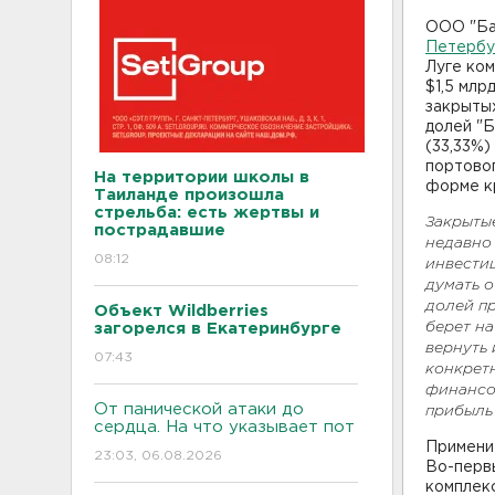
ООО "Ба
Петербу
Луге ком
$1,5 млр
закрыты
долей "
(33,33%)
портово
На территории школы в
форме к
Таиланде произошла
стрельба: есть жертвы и
Закрыты
пострадавшие
недавно
08:12
инвести
думать о
долей п
Объект Wildberries
берет н
загорелся в Екатеринбурге
вернуть
07:43
конкретн
финансо
От панической атаки до
прибыль
сердца. На что указывает пот
Применит
23:03, 06.08.2026
Во-первы
комплекс