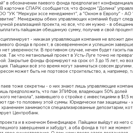
ый" в обозначении паевого фонда предполагает конфиденциал
. В карточке СПАРК сообщается, что фондом "Долина" управл
ОО "УК "Меркури эссе менеджмент", а "Окном в Европу" - АО
звитие". Менеджеры обеих управляющих компаний будут следи
учной реализацией проекта, но все, что им нужно - в обещанн
ыплатить пайщикам обещанную сумму, получив и свой процент
сциплинирует - никакая управляющая компания не вложит ден
паевого фонда в проект, в своевременном и успешном заверш
 нет уверенности. В противном случае, нечем будет гасить па
ов. Так что метанольный проект в Усть-Луге точно не превра
ой. Закрытые фонды формируют на срок от 3 до 15 лет, но в
ция. Пайщики всё это время могут заниматься совсем другими 
ересом может быть не портовое строительство, а, например, т
паев тоже секретны - о них знают лишь управляющие компан
ишь предположить, что паи ЗПИФов, владеющих 50% долей
кого метанола", заявившего о стройке с инвестициями в $1,5 м
ют где-то половину этой суммы. Юридически паи защищены - 
и хранением занимаются специализированные депозитарии, ко
ирует Центробанк.
проекта и в конечном бенефициаре. Пайщики выйдут из него 
пешного завершения и забудут, а оба фонда в тот же момент