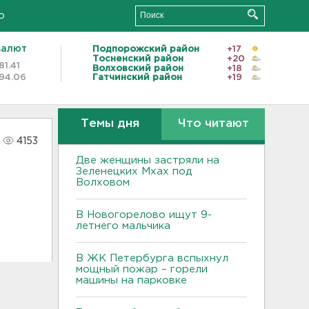
о
валют
Подпорожский район
+17
Тосненский район
+20
81.41
Волховский район
+18
94.06
Гатчинский район
+19
Темы дня
Что читают
4153
Две женщины застряли на
Зеленецких Мхах под
Волховом
В Новогорелово ищут 9-
летнего мальчика
В ЖК Петербурга вспыхнул
мощный пожар – горели
машины на парковке