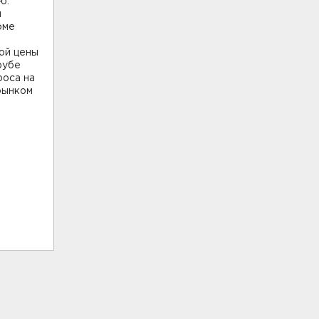
ю:
и
оме
ой цены
рубе
роса на
рынком