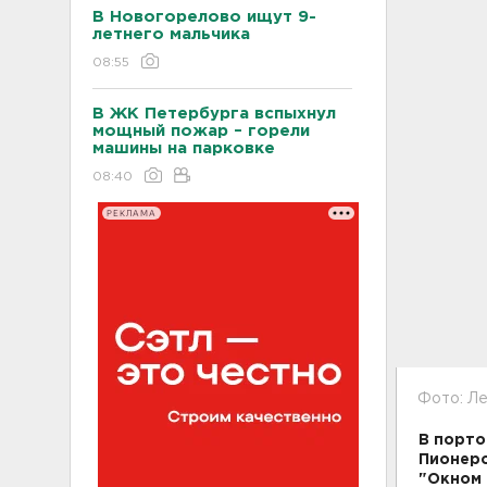
В Новогорелово ищут 9-
летнего мальчика
08:55
В ЖК Петербурга вспыхнул
мощный пожар – горели
машины на парковке
08:40
РЕКЛАМА
Фото: Ле
В порто
Пионеро
"Окном 