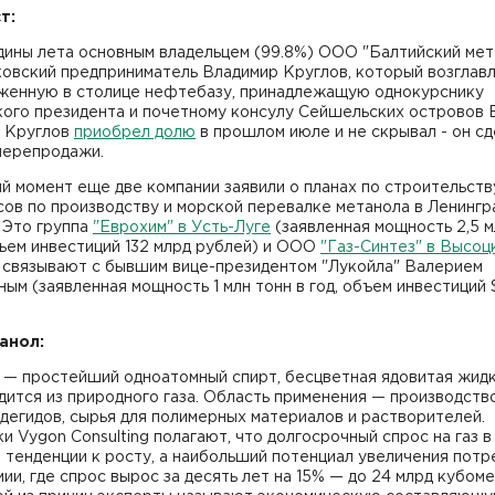
т:
дины лета основным владельцем (99.8%) ООО "Балтийский мет
ковский предприниматель Владимир Круглов, который возглав
женную в столице нефтебазу, принадлежащую однокурснику
кого президента и почетному консулу Сейшельских островов 
. Круглов
приобрел долю
в прошлом июле и не скрывал - он с
перепродажи.
й момент еще две компании заявили о планах по строительств
ов по производству и морской перевалке метанола в Ленингр
 Это группа
"Еврохим" в Усть-Луге
(заявленная мощность 2,5 м
бъем инвестиций 132 млрд рублей) и ООО
"Газ-Синтез" в Высоц
 связывают с бывшим вице-президентом "Лукойла" Валерием
ым (заявленная мощность 1 млн тонн в год, объем инвестиций $
анол:
 — простейший одноатомный спирт, бесцветная ядовитая жидк
ится из природного газа. Область применения — производств
егидов, сырья для полимерных материалов и растворителей.
и Vygon Consulting полагают, что долгосрочный спрос на газ в
 тенденции к росту, а наибольший потенциал увеличения пот
мии, где спрос вырос за десять лет на 15% — до 24 млрд кубом