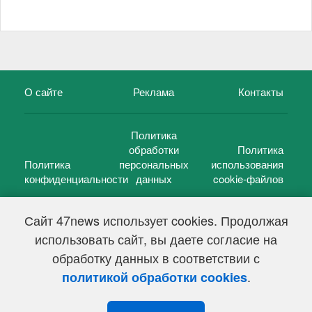
О сайте
Реклама
Контакты
Политика
обработки
Политика
Политика
персональных
использования
конфиденциальности
данных
cookie-файлов
Сайт 47news использует cookies. Продолжая
использовать сайт, вы даете согласие на
©
47 новостей (47 news)
2005 — 2026 г.
обработку данных в соответствии с
Свидетельство о регистрации СМИ Эл № ФС 77-39848, выдано
Федеральной службой по надзору в сфере связи,
.
политикой обработки cookies
информационных технологий и массовых коммуникаций
(Роскомнадзор) от 18 мая 2010г.