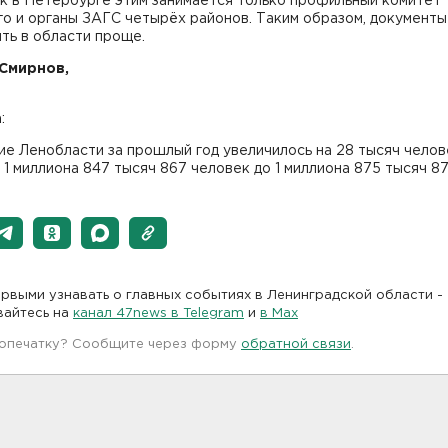
к в Петербурге этим занимается только профильный комитет
о и органы ЗАГС четырёх районов. Таким образом, документы
ть в области проще.
Смирнов,
s
а
:
е Ленобласти за прошлый год увеличилось на 28 тысяч челов
 с 1 миллиона 847 тысяч 867 человек до 1 миллиона 875 тысяч 87
рвыми узнавать о главных событиях в Ленинградской области -
вайтесь на
канал 47news в Telegram
и
в Maх
 опечатку? Сообщите через форму
обратной связи
.