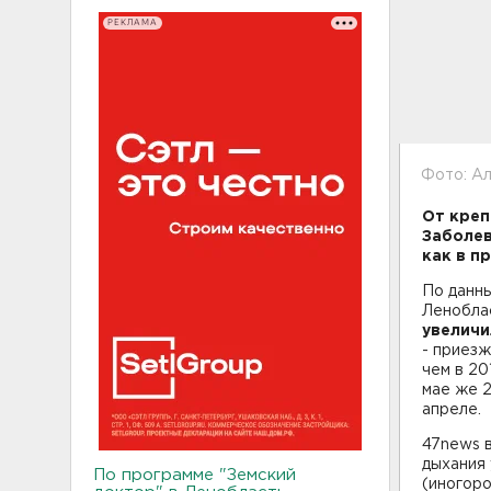
РЕКЛАМА
Фото: Ал
От креп
Заболев
как в п
По данны
Леноблас
увеличи
- приезж
чем в 20
мае же 
апреле
47news в
дыхания
По программе "Земский
(иногоро