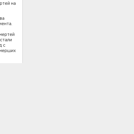
ртей на
ва
иента.
мертей
 стали
д с
умерших