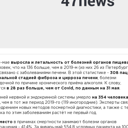
е-мае
выросла
и
летальность от болезней органов пищев
ловек, что на 136 больше, чем в 2019-м (из них 26 из Петербурга
связано с заболеваниями печени. В этой статистике -
308 пац
нальной стадией фиброза и цирроза печени
, болезни
очной по причине хронического приёма алкоголя. К слову,
тся
в 28 раз больше, чем от Covid, по данным на 31 мая
.
зней нервной и эндокринной системы умерло
на 354 человек
,
чем в тот же период 2019-го (119 иногородние). Эксперты св
едрением новых методов посмертной диагностики, а также с те
ка по этим заболеваниям растёт не первый год.
место
в причинах смертности занимают болезни органов
ащения - 41,4%. За январь-май 554,8 условных пациента на 10