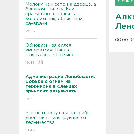
Общес
Молоку не место на дверце, а
бананам – внизу. Как
правильно заполнять
Алк
холодильник, объяснили
санврачи
Лен
20:16
00:00 0
Обновленная аллея
императора Павла I
открылась в Гатчине
19:46
Администрация Ленобласти:
Борьба с огнем на
терриконе в Сланцах
приносит результаты
19:14
Как не наткнуться на грибы-
двойники – инструкция от
лесничества
18:42