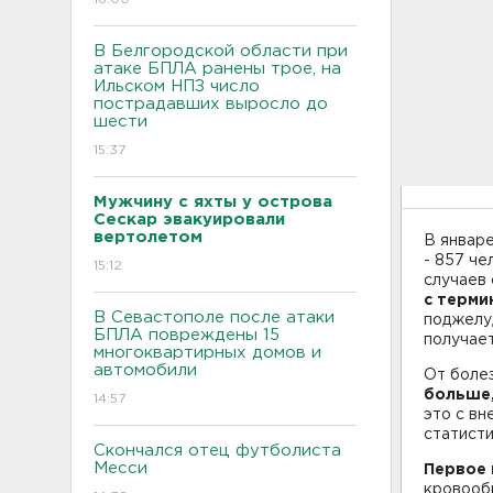
В Белгородской области при
атаке БПЛА ранены трое, на
Ильском НПЗ число
пострадавших выросло до
шести
15:37
Мужчину с яхты у острова
Сескар эвакуировали
вертолетом
В январ
- 857 че
15:12
случаев 
с терми
В Севастополе после атаки
поджелуд
БПЛА повреждены 15
получае
многоквартирных домов и
автомобили
От боле
больше
14:57
это с вн
статисти
Скончался отец футболиста
Месси
Первое 
кровообр