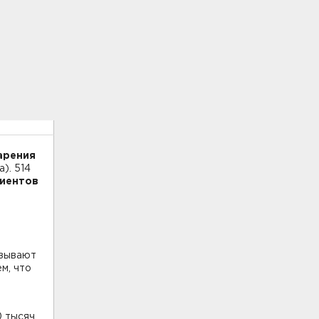
арения
). 514
иентов
а
язывают
м, что
0 тысяч