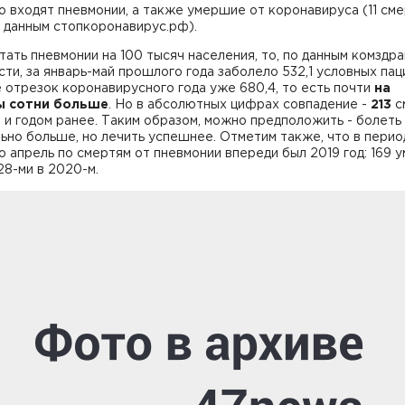
о входят пневмонии, а также умершие от коронавируса (11 сме
по данным стопкоронавирус.рф).
тать пневмонии на 100 тысяч населения, то, по данным комздра
ти, за январь-май прошлого года заболело 532,1 условных пац
 отрезок коронавирусного года уже 680,4, то есть почти
на
ы сотни больше
. Но в абсолютных цифрах совпадение -
213
с
, и годом ранее. Таким образом, можно предположить - болеть
ьно больше, но лечить успешнее. Отметим также, что в перио
о апрель по смертям от пневмонии впереди был 2019 год: 169 
128-ми в 2020-м.