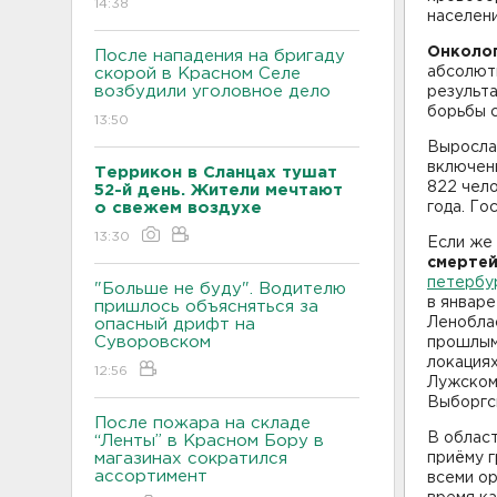
14:38
населени
Онколо
После нападения на бригаду
абсолют
скорой в Красном Селе
возбудили уголовное дело
результ
борьбы 
13:50
Выросла
включены
Террикон в Сланцах тушат
822 чел
52-й день. Жители мечтают
о свежем воздухе
года. Го
13:30
Если же 
смерте
петербу
"Больше не буду". Водителю
в январе
пришлось объясняться за
Леноблас
опасный дрифт на
Суворовском
прошлым
локациях
12:56
Лужском 
Выборгск
После пожара на складе
В област
“Ленты” в Красном Бору в
магазинах сократился
приёму г
ассортимент
всеми о