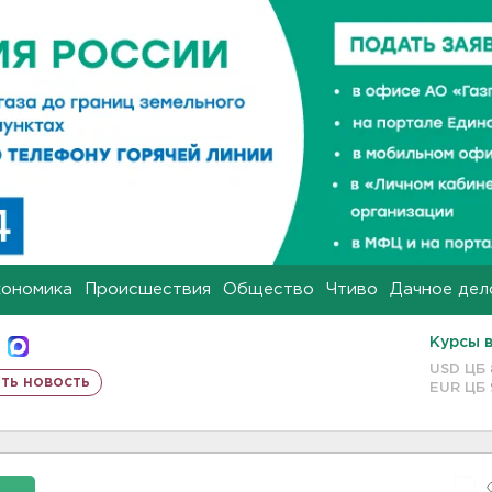
кономика
Происшествия
Общество
Чтиво
Дачное дел
Курсы 
USD ЦБ
ть новость
EUR ЦБ