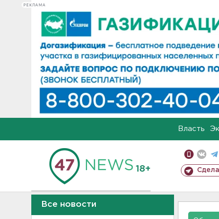
РЕКЛАМА
Власть
Э
18+
Сдела
Все новости