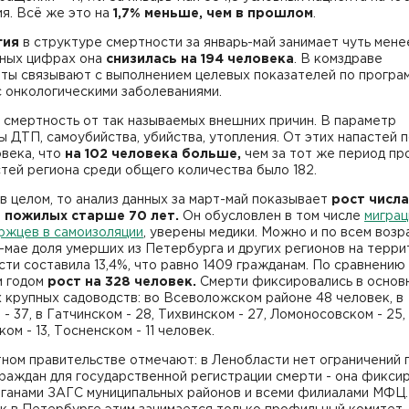
я. Всё же это на
1,7% меньше, чем в прошлом
.
гия
в структуре смертности за январь-май занимает чуть мене
ных цифрах она
снизилась на 194 человека
. В комздраве
аты связывают с выполнением целевых показателей по програ
с онкологическими заболеваниями.
 смертность от так называемых внешних причин. В параметр
 ДТП, самоубийства, убийства, утопления. От этих напастей 
овека, что
на 102 человека больше
,
чем за тот же период п
стей региона среди общего количества было 182.
в целом, то анализ данных за март-май показывает
рост числа
й
пожилых
старше 70 лет.
Он обусловлен в том числе
миграц
ржцев в самоизоляции
, уверены медики. Можно и по всем возр
-мае доля умерших из Петербурга и других регионов на терр
ти составила 13,4%, что равно 1409 гражданам. По сравнению
 годом
рост на 328 человек.
Смерти фиксировались в основ
 крупных садоводств: во Всеволожском районе 48 человек, в
- 37, в Гатчинском - 28, Тихвинском - 27, Ломоносовском - 25,
ом - 13, Тосненском - 11 человек.
ном правительстве отмечают: в Ленобласти нет ограничений 
раждан для государственной регистрации смерти - она фикси
рганами ЗАГС муниципальных районов и всеми филиалами МФЦ.