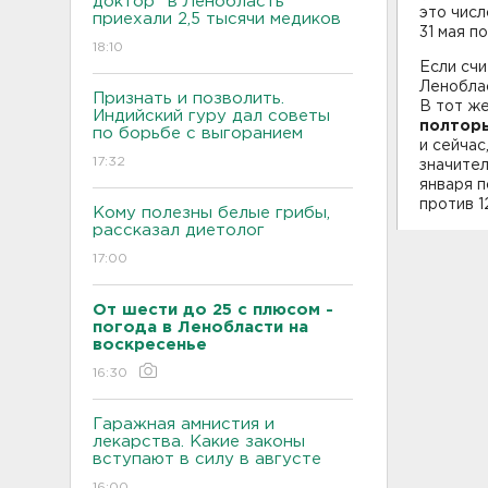
доктор" в Ленобласть
это числ
приехали 2,5 тысячи медиков
31 мая 
18:10
Если счи
Леноблас
Признать и позволить.
В тот же
Индийский гуру дал советы
полтор
по борьбе с выгоранием
и сейчас
17:32
значител
января п
против 
Кому полезны белые грибы,
рассказал диетолог
17:00
От шести до 25 с плюсом -
погода в Ленобласти на
воскресенье
16:30
Гаражная амнистия и
лекарства. Какие законы
вступают в силу в августе
16:00