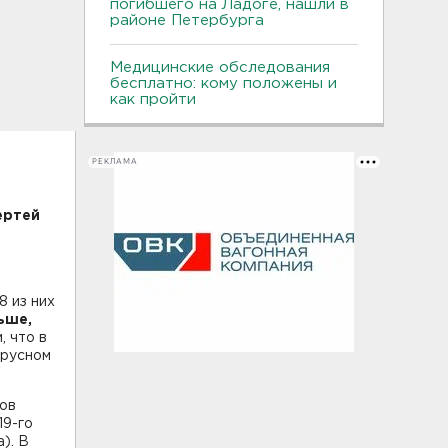
погибшего на Ладоге, нашли в
районе Петербурга
Медицинские обследования
бесплатно: кому положены и
как пройти
РЕКЛАМА
ертей
8 из них
льше
,
, что в
ирусном
нов
19-го
). В