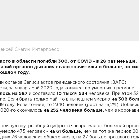
ексей Смагин, Интерпресс
кого в области погибли 300, от COVID - в 28 раз меньше.
аний органов дыхания стало значительно больше, но см
рошлом году.
м органов Записи актов гражданского состояния (ЗАГС)
ти, за январь-май 2020 года количество умерших в регионе
лось на 587
и составило
10 тысяч 534
человека. При этом 32
ие. Если брать только май, то в нынешнем умерло
на 308 бо
19 году. Если точнее, то 2340 человек (рост на 15,2%). Добавим
2020-го скончалось
на 252
человека
больше
,
чем в коронав
.
зглянул внутрь общей цифры: в январе-мае от болезней орга
 умерло 475 человек -
на 61 больше
,
чем за тот же период 20
дних 76 человек из общего числа, на 27 больше прошлого года