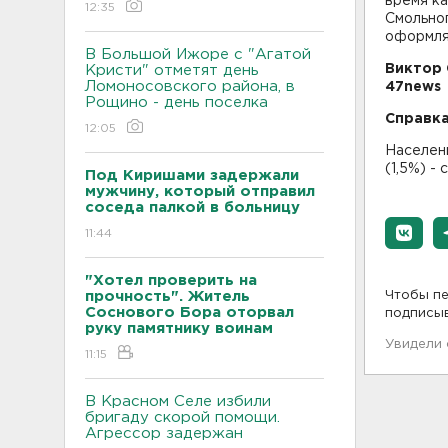
время ка
12:35
Смольног
оформля
В Большой Ижоре с "Агатой
Виктор 
Кристи" отметят день
Ломоносовского района, в
47new
Рощино - день поселка
Справк
12:05
Населени
(1,5%) -
Под Киришами задержали
мужчину, который отправил
соседа палкой в больницу
11:44
"Хотел проверить на
прочность". Житель
Чтобы пе
Соснового Бора оторвал
подписы
руку памятнику воинам
Увидели
11:15
В Красном Селе избили
бригаду скорой помощи.
Агрессор задержан