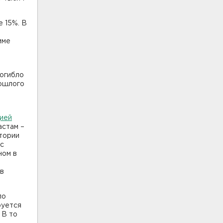
е 15%. В
мме
погибло
рошлого
ией
астам –
итории
 с
ном в
 в
по
руется
 В то