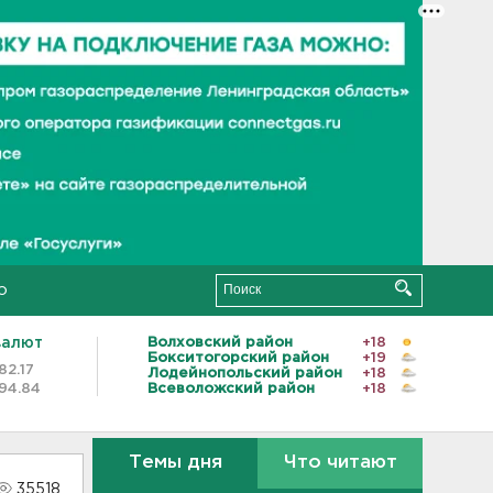
о
валют
Волховский район
+18
Бокситогорский район
+19
82.17
Лодейнопольский район
+18
94.84
Всеволожский район
+18
Темы дня
Что читают
35518