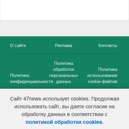
О сайте
Реклама
Контакты
Политика
обработки
Политика
Политика
персональных
использования
конфиденциальности
данных
cookie-файлов
Сайт 47news использует cookies. Продолжая
использовать сайт, вы даете согласие на
©
47 новостей (47 news)
2005 — 2026 г.
обработку данных в соответствии с
Свидетельство о регистрации СМИ Эл № ФС 77-39848, выдано
Федеральной службой по надзору в сфере связи,
.
политикой обработки cookies
информационных технологий и массовых коммуникаций