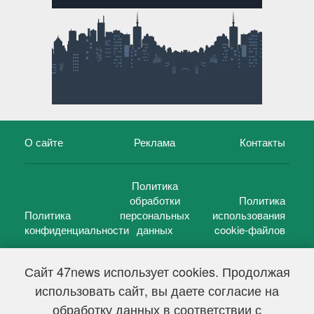
О сайте
Реклама
Контакты
Политика
обработки
Политика
Политика
персональных
использования
конфиденциальности
данных
cookie-файлов
Сайт 47news использует cookies. Продолжая
использовать сайт, вы даете согласие на
©
47 новостей (47 news)
2005 — 2026 г.
обработку данных в соответствии с
Свидетельство о регистрации СМИ Эл № ФС 77-39848, выдано