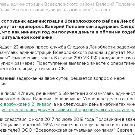
главы администрации Всеволожского района Валерий Половин
блик "Всеволожский муниципальный район", vk.com
сотрудник администрации Всеволожского района Леноб
депутат-единоросс Валерий Половинкин задержан. Следс
, что как минимум год он получал деньги в обмен на соде
 ритуальной компании.
бщает 23 января пресс-служба Следкома Ленобласти, задерж
замглавы администрации Всеволожского района и депутат МО
ск". Ему вменяют часть 6 статьи 290 УК РФ (получение взят
рупном размере). Преступление выявлено вместе с оперативн
еской полиции, уточнили в СК.
ваемый задержан на двое суток, решается вопрос о мере
ния.
е писал 47news, речь идет о 58-летнем экс-замглавы админис
жского района Валерии Половинкине. Уголовное дело в отно
о возбуждено 21 января
, а на следующий день в кабинетах чи
и
интересовались документами из сферы ритуальных услуг в р
и следствия, с июля 2017 по июль 2018 года Половинкин в зда
 Социалистической, 169А ежемесячно получал деньги от одног
редителей ООО "Всеволожская ритуальная компания" Сергея