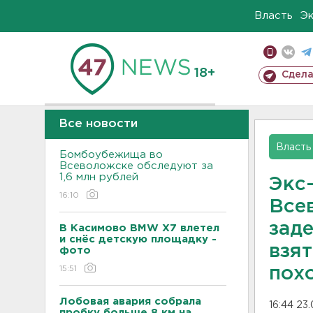
Власть
Э
18+
Сдела
Все новости
Власть
Бомбоубежища во
Всеволожске обследуют за
1,6 млн рублей
Экс
16:10
Все
зад
В Касимово BMW X7 влетел
и снёс детскую площадку -
взят
фото
15:51
пох
Лобовая авария собрала
16:44 23
пробку больше 8 км на