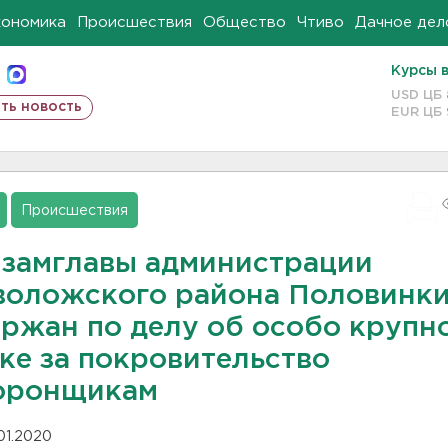
кономика
Происшествия
Общество
Чтиво
Дачное дел
Курсы 
USD ЦБ
ть новость
EUR ЦБ
Происшествия
-замглавы администрации
воложского района Половинк
ержан по делу об особо крупн
ке за покровительство
оронщикам
.01.2020