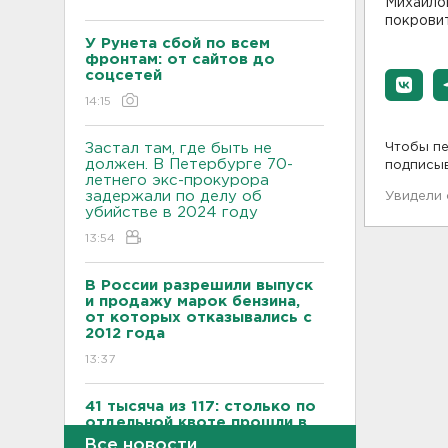
Михайлов
покровит
У Рунета сбой по всем
фронтам: от сайтов до
соцсетей
14:15
Застал там, где быть не
Чтобы пе
должен. В Петербурге 70-
подписы
летнего экс-прокурора
задержали по делу об
Увидели
убийстве в 2024 году
13:54
В России разрешили выпуск
и продажу марок бензина,
от которых отказывались с
2012 года
13:37
41 тысяча из 117: столько по
отдельной квоте прошли в
университеты участники
Все новости