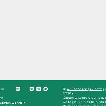
ма
©
47 новостей (47 news)
2026 г.
ти
Свидетельство о регистр
Эл № ФС 77-39848
, выда
льных данных