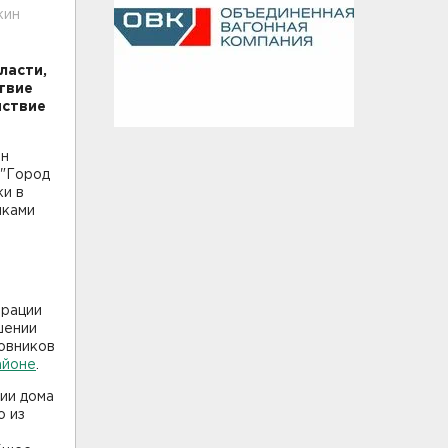
кин
ласти,
твие
йствие
ан
 "Город
ки в
иками
трации
шении
новников
айоне
.
нии дома
о из