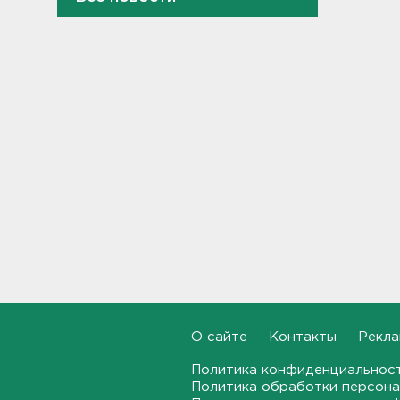
СВО и их дети
13:19
В Вистино обновляют 10
километров водопровода
13:00
На дороге Красное Село –
Гатчина – Павловск
отремонтировали 6
километров
12:43
Таможенники в Домодедово
обнаружили в багаже
бортпроводницы элитный
контрабандный груз
12:25
О сайте
Контакты
Рекла
Гибель машиниста тепловоза
Политика конфиденциальнос
на перегоне в Семрино изучит
Политика обработки персона
суд