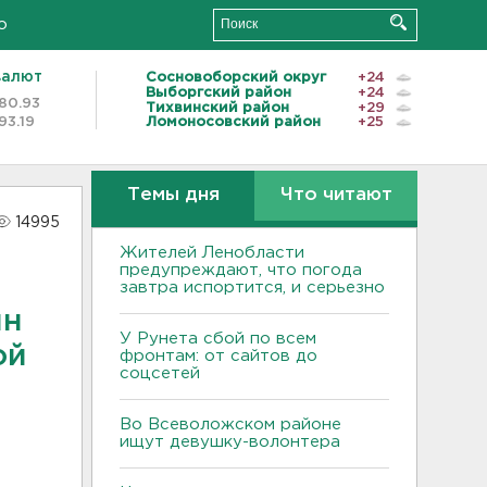
о
валют
Сосновоборский округ
+24
Выборгский район
+24
80.93
Тихвинский район
+29
93.19
Ломоносовский район
+25
Темы дня
Что читают
14995
Жителей Ленобласти
предупреждают, что погода
завтра испортится, и серьезно
ин
У Рунета сбой по всем
ой
фронтам: от сайтов до
соцсетей
Во Всеволожском районе
ищут девушку-волонтера