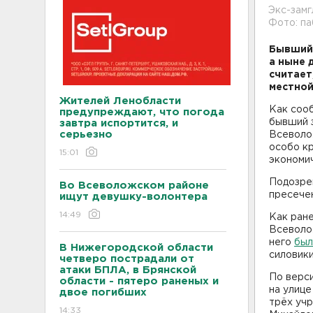
Экс-зам
Фото: па
Бывший 
а ныне 
считает
местной
Жителей Ленобласти
Как соо
предупреждают, что погода
бывший 
завтра испортится, и
серьезно
Всеволож
особо к
15:01
экономич
Подозре
Во Всеволожском районе
пресече
ищут девушку-волонтера
14:49
Как ране
Всеволо
него
был
В Нижегородской области
силовик
четверо пострадали от
атаки БПЛА, в Брянской
По верси
области - пятеро раненых и
на улице
двое погибших
трёх уч
14:33