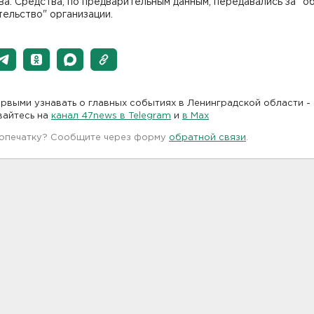
а. Средства, по предварительным данным, передавались за "
ельство" организации.
рвыми узнавать о главных событиях в Ленинградской области -
вайтесь на
канал 47news в Telegram
и
в Maх
 опечатку? Сообщите через форму
обратной связи
.