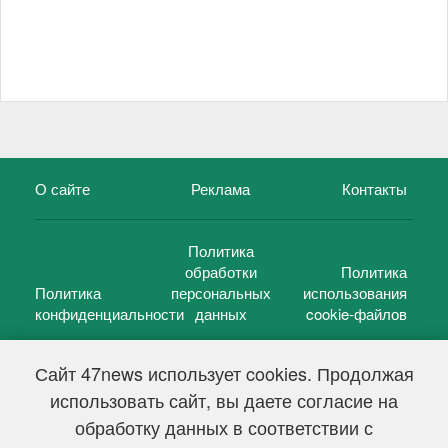
О сайте
Реклама
Контакты
Политика
обработки
Политика
Политика
персональных
использования
конфиденциальности
данных
cookie-файлов
Сайт 47news использует cookies. Продолжая
использовать сайт, вы даете согласие на
©
47 новостей (47 news)
2005 — 2026 г.
обработку данных в соответствии с
Свидетельство о регистрации СМИ Эл № ФС 77-39848, выдано
Федеральной службой по надзору в сфере связи,