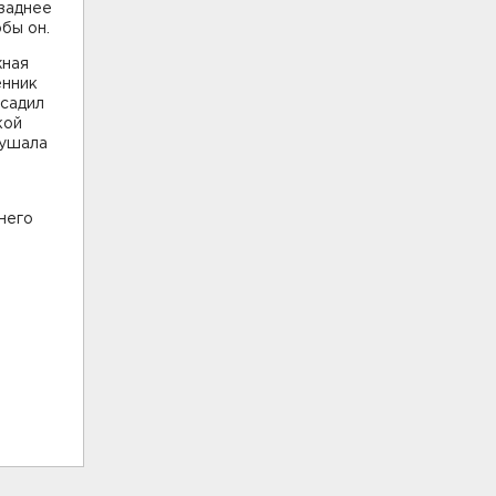
 заднее
обы он.
жная
енник
ысадил
кой
лушала
него