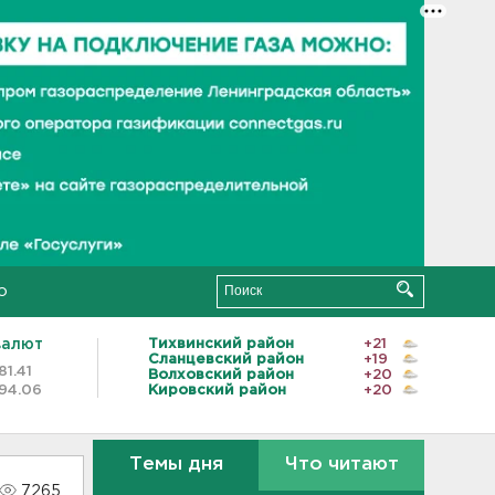
о
валют
Тихвинский район
+21
Сланцевский район
+19
81.41
Волховский район
+20
94.06
Кировский район
+20
Темы дня
Что читают
7265