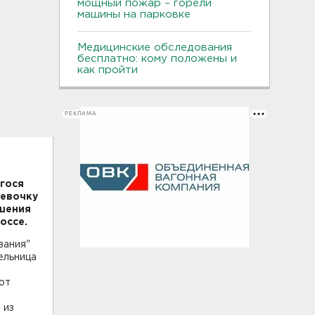
мощный пожар – горели
машины на парковке
Медицинские обследования
бесплатно: кому положены и
как пройти
РЕКЛАМА
гося
девочку
ршения
оссе.
вания"
ельница
от
 из