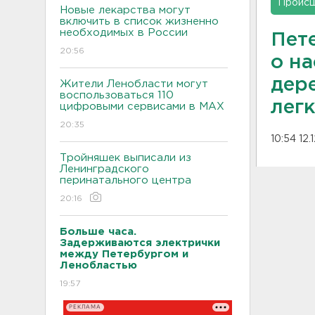
Проис
Новые лекарства могут
включить в список жизненно
необходимых в России
Пет
20:56
о на
дер
Жители Ленобласти могут
воспользоваться 110
лег
цифровыми сервисами в МАХ
20:35
10:54 12.
Тройняшек выписали из
Ленинградского
перинатального центра
20:16
Больше часа.
Задерживаются электрички
между Петербургом и
Ленобластью
19:57
РЕКЛАМА