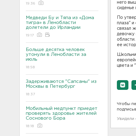
него выш
19:36
сиденье 
Медведи Бу и Тяпа из «Дома
По утве
тигра» в Ленобласти
плаза" и
долетели до Ирландии
связал ж
девочку
19:17
области
ее истор
Больше десятка человек
утонули в Ленобласти за
Школьни
июль
европейс
цвета и 
18:58
Задерживаются "Сапсаны" из
Москвы в Петербург
18:37
Чтобы пе
Мобильный медпункт приедет
подписы
проверять здоровье жителей
Соснового Бора
Увидели
18:18