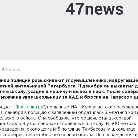
xabay.com
ики полиции разыскивают злоумышленника, надругавше
летней жительницей Петербурга. 11 декабря он выхватил 
ге в школу, усадил в машину и вывез в парк. После сове
 мужчина увез школьницу за КАД и бросил на Нарвском ш
бщает
"Фонтанка.ру"
, по данным ИА "Журналистские расследо
11 декабря в полицию с заявлением обратилась 35-летняя жит
льского района. Она сообщила, что ее дочь стала жертвой
ка. Около 9 утра девочка отправилась в школу. В 500 метрах 
 заведения, около дома №5 по улице Тамбасова, к школьнице
 серебристый хетчбек без правого крыла. По словам девочки,