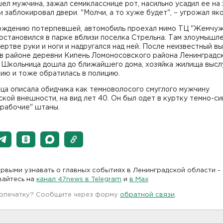
ел мужчина, зажал семикласснице рот, насильно усадил ее на
и заблокировал двери. "Молчи, а то хуже будет", – угрожал як
рждению потерпевшей, автомобиль проехал мимо ТЦ "Жемчу
 остановился в парке вблизи поселка Стрельна. Там злоумышл
ертве руки и ноги и надругался над ней. После неизвестный в
 в районе деревни Кипень Ломоносовского района Ленинградс
. Школьница дошла до ближайшего дома, хозяйка жилища выс
ию и тоже обратилась в полицию.
ца описала обидчика как темноволосого смуглого мужчину
кой внешности, на вид лет 40. Он был одет в куртку темно-си
"рабочие" штаны.
рвыми узнавать о главных событиях в Ленинградской области -
вайтесь на
канал 47news в Telegram
и
в Maх
 опечатку? Сообщите через форму
обратной связи
.