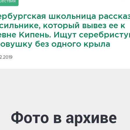
шествия
ербургская школьница расска
сильнике, который вывез ее к
евне Кипень. Ищут серебрист
ковушку без одного крыла
12.2019