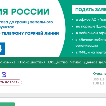
кономика
Происшествия
Общество
Чтиво
Дачное дел
Курсы 
USD ЦБ
ть новость
EUR ЦБ