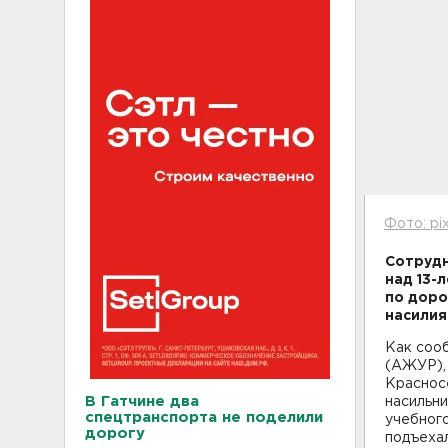
Фото: pi
Сотрудн
над 13-
по доро
насилия
Как соо
(АЖУР), 
Красносе
В Гатчине два
насильни
спецтранспорта не поделили
учебного
дорогу
подъехал