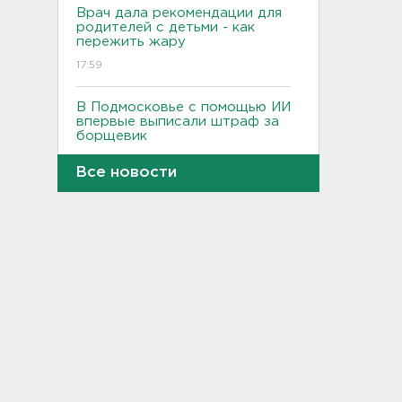
Врач дала рекомендации для
родителей с детьми - как
пережить жару
17:59
В Подмосковье с помощью ИИ
впервые выписали штраф за
борщевик
17:38
Все новости
В Тосно открыли
перекрёсток, разбитый
самосвалами со стройки
ВСМ
17:19
В вузы Петербурга по квоте
для участников СВО и их
детей поступили 3,4 тысячи
человек
16:57