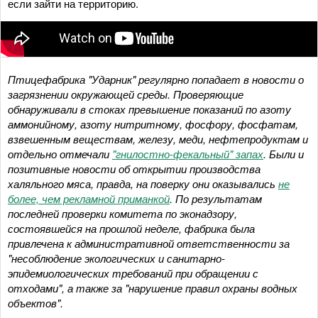
если зайти на территорию.
Видео: Ирина Чепурнова
Птицефабрика "Ударник" регулярно попадает в новости о
загрязнении окружающей среды. Проверяющие
обнаруживали в стоках превышение показаний по азоту
аммонийному, азоту нитритному, фосфору, фосфатам,
взвешенным веществам, железу, меди, нефтепродуктам и
отдельно отмечали
"гнилостно-фекальный" запах
.
Были и
позитивные новости об открытии производства
халяльного мяса, правда, на поверку они оказывались
не
более, чем рекламной приманкой
.
По результатам
последней проверки комитета по эконадзору,
состоявшейся на прошлой неделе, фабрика была
привлечена к административной ответственности за
"несоблюдение экологических и санитарно-
эпидемиологических требований при обращении с
отходами", а также за "нарушение правил охраны водных
объектов".