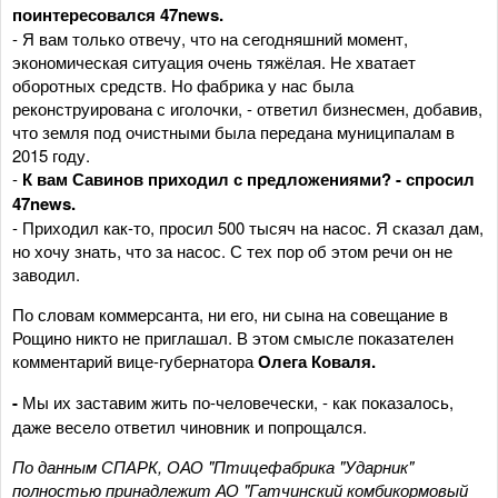
поинтересовался 47news.
- Я вам только отвечу, что на сегодняшний момент,
экономическая ситуация очень тяжёлая. Не хватает
оборотных средств. Но фабрика у нас была
реконструирована с иголочки, - ответил бизнесмен, добавив,
что земля под очистными была передана муниципалам в
2015 году.
-
К вам Савинов приходил с предложениями? - спросил
47
news.
- Приходил как-то, просил 500 тысяч на насос. Я сказал дам,
но хочу знать, что за насос. С тех пор об этом речи он не
заводил.
По словам коммерсанта, ни его, ни сына на совещание в
Рощино никто не приглашал. В этом смысле показателен
комментарий вице-губернатора
Олега Коваля.
-
Мы их заставим жить по-человечески, - как показалось,
даже весело ответил чиновник и попрощался.
По данным СПАРК, ОАО "Птицефабрика "Ударник"
полностью принадлежит АО "Гатчинский комбикормовый