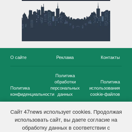
О сайте
Реклама
Контакты
Политика
обработки
Политика
Политика
персональных
использования
конфиденциальности
данных
cookie-файлов
Сайт 47news использует cookies. Продолжая
использовать сайт, вы даете согласие на
©
47 новостей (47 news)
2005 — 2026 г.
обработку данных в соответствии с
Свидетельство о регистрации СМИ Эл № ФС 77-39848, выдано