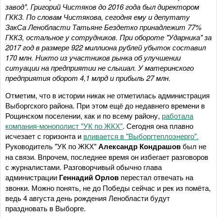
завод". Григорий Чистяков до 2016 года был директором
ГККЗ. По словам Чистякова, сегодня ему и депутату
ЗакСа Ленобласти Татьяне Бездетко принадлежит 77%
ГККЗ, остальное у сотрудников. При обороте "Ударника" за
2017 год в размере 922 миллиона рублей убыток составил
170 млн. Никто из участников рынка об улучшении
ситуации на предприятии не слышал. У материнского
предприятия оборот 4,1 млрд и прибыль 27 млн.
Отметим, что в истории никак не отметилась администрация
Выборгского района. При этом ещё до недавнего времени в
Рощинском поселении, как и по всему району,
работала
компания-монополист "УК по ЖКХ"
. Сегодня она плавно
исчезает с горизонта и
вливается в "Выборгтеплоэнерго".
Руководитель "УК по ЖКХ"
Александр Кондрашов
был не
на связи. Впрочем, последнее время он избегает разговоров
с журналистами. Разговорчивый обычно глава
администрации
Геннадий Орлов
перестал отвечать на
звонки. Можно понять, не до Победы сейчас и рек из помёта,
ведь 4 августа день рождения Ленобласти будут
праздновать в Выборге.