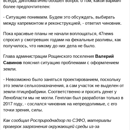
всегда, дипломатично обошёл вопрос о том, какой вариант
более предпочтителен:
- Ситуацию понимаем. Будем это обсуждать, выбирать
между капремонтом и реконструкцией, - ответил чиновник.
Пока красивые планы не начали воплощаться, 47news
спросил у смотревших годами на фекальные разливы, как
получилось, что никому до них дела не было.
Глава администрации Рощинского поселения
Валерий
Савинов
пояснил ситуацию проблемами с оформлением
земли.
- Невозможно было заняться проектированием, поскольку
это земли сельхозназначения, а сам участок не выделен от
земли птицефабрики. Соответственно и просить денег у
Ленобласти мы не могли. Генплан был разработан только в
2017 году, - сослался чиновник на непреодолимые, с его
точки зрения, силы.
Как сообщал Росприроднадзор по СЗФО, материалы
проверок загрязнения окружающей среды из-за