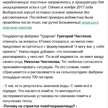
неработающих очистных направлялись в прокуратуру для
инициирования иска в суд. Однако в ноябре 2017 года
Выборгский горсуд оставил исковое заявление без
рассмотрения. Последняя проверка ведомства была
проведена после того, как ручей Безымянный
окрасился
красным цветом
.
Гендиректор фабрики "Ударник"
Григорий Чистяков
отвечать на вопросы 47news отказался, но милостиво
предложил встретиться с формулировкой "я могу вас у себя
принять". Напоследок добавил, что полномочий
разговаривать у него нет. По всей видимости, он имел ввиду
своего отца,
Николая Чистякова.
Тот любезно согласился
прокомментировать ситуацию. По его словам, помёт
сбрасывается и распахивается на сельхозугодиях фабрики
площадью около 700 гектаров.
- У нас есть результаты анализов воды. С ними всё в
порядке. Что касается помёта, то монтируется
экспериментальная установка по сжиганию помёта и
получению тепла.
-Почему не строятся помётахранилища? -