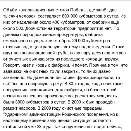
Объём канализационных стоков Победы, где живёт две
тысячи человек, составляет 800-900 кубометров в сутки. Из
них от населения около 400 кубометров, от фабрики ещё
около 500. Доочистки на территории предприятия нет. По
данным природоохранной прокуратуры, фабрика
ежемесячно осуществляет сброс 26 000 кубометров
сточных вод в центральную систему водоотведения. Стоки
идут по канализационной трубе, но за пару десятков метров
от очистных выливаются из последнего колодца наружу.
Говорят, идёт и кровь с фабрики, и помёт. Причина в том, что
задвижки на очистных то ли закрыты, то ли их давно
заклинило. Но даже если бы сливы функционировали, то
всё бы шло напрямую в реку. В 80-х годах, когда очистные
сооружения возводились для фабрики, на базе которой
возникло нынешнее производство, расчётная мощность
была 3800 кубометров в сутки. В 2000-х был проведён
ремонт насосов. В 2009 году очистные переданы
"Ударником" администрации Рощинского поселения, но к
настоящему времени запущенная ситуация остаётся
стабильной уже 23 года. Так сооружения выглядят сейчас,