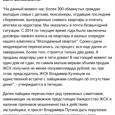
“На данный момент нас более 300 обманутых граждан:
молодые семьи с детьми, пенсионеры, отдавшие последние
сбережения, вынужденные снимать квартиры и платить
ипотеки за недострои. Мы оказались в почти безвыходной
ситуации. С 2014 по текущее время года были заключены
договоры паевого взноса на квартиры в разных очередях
нашего комплекса "Молодежный квартал". Сроки сдачи
неоднократно переносились, но процесс все еще далек от
завершения, более того, строятся только два дома. А
проданы квартиры уже в пяти домах! В настоящий момент ни
один дом не сдан, по самым малым меркам объема продаж
ЖСК получили не менее полумиллиарда рублей, но, при
этом, председатель ЖСК Владимир Кузнецов на
единственной встрече с пайщиками сообщил об отсутствии
денег", - утверждается в петиции.
Далее пайщики перечисляют ряд тревожных симптомов,
намекающих на возможное предстоящее банкротство ЖСК и
наличие признаков мошенничества в действиях
застройщика, и просят Владимира Путина дать поручение
провести комплексную прокурорскую проверку всех