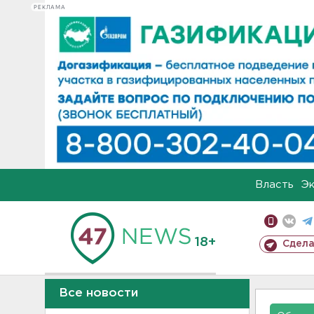
РЕКЛАМА
Власть
Э
18+
Сдела
Все новости