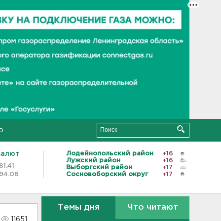
о
валют
Лодейнопольский район
+16
Лужский район
+16
81.41
Выборгский район
+17
94.06
Сосновоборский округ
+17
Темы дня
Что читают
11651