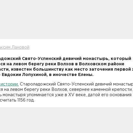
аксим Лановой
дожский Свято-Успенский девичий монастырь, который
ся на левом берегу реки Волхов в Волховском районе
сти, известен большинству как место заточения первой
 - Евдокии Лопухиной, в иночестве Елены.
истории.
Староладожский Свято-Успенский девичий монасты
я на левом берегу реки Волхов, севернее каменной крепости.
 монастыря упоминается уже в XV веке, датой его основания
считать 1156 год.