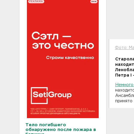
РЕКЛАМА
Фото: М
Старола
находит
Ленобла
Петра I
Немного 
находитс
Ансамбль
принято 
Тело погибшего
обнаружено после пожара в