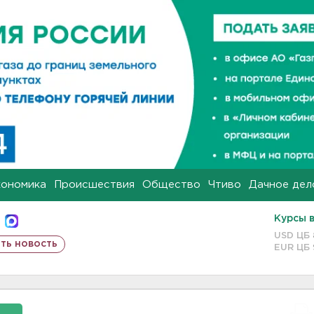
кономика
Происшествия
Общество
Чтиво
Дачное дел
Курсы 
USD ЦБ
ть новость
EUR ЦБ