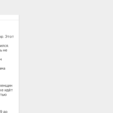
р. Этот
ился.
ть не
м
ама
 женщин
ке идёт
стью
9 до