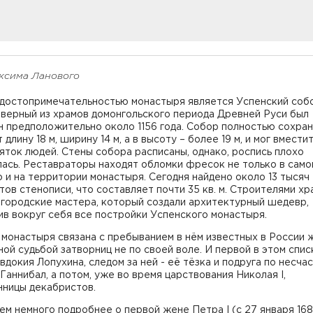
ксима Ланового
 достопримечательностью монастыря является Успенский собо
еверный из храмов домонгольского периода Древней Руси был
 предположительно около 1156 года. Собор полностью сохран
 длину 18 м, ширину 14 м, а в высоту – более 19 м, и мог вмести
яток людей. Стены собора расписаны, однако, роспись плохо
ась. Реставраторы находят обломки фресок не только в само
о и на территории монастыря. Сегодня найдено около 13 тысяч
ов стенописи, что составляет почти 35 кв. м. Строителями хр
вгородские мастера, который создали архитектурный шедевр,
в вокруг себя все постройки Успенского монастыря.
 монастыря связана с пребыванием в нём известных в России
ной судьбой затворниц не по своей воле. И первой в этом спис
вдокия Лопухина, следом за ней - её тёзка и подруга по несча
Ганнибал, а потом, уже во время царствования Николая I,
нницы декабристов.
м немного подробнее о первой жене Петра I (с 27 января 168