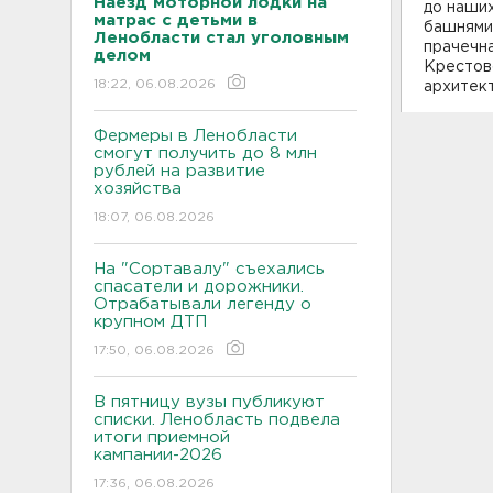
Наезд моторной лодки на
до наших
матрас с детьми в
башнями 
Ленобласти стал уголовным
прачечна
делом
Крестов
18:22, 06.08.2026
архитект
Фермеры в Ленобласти
смогут получить до 8 млн
рублей на развитие
хозяйства
18:07, 06.08.2026
На "Сортавалу" съехались
спасатели и дорожники.
Отрабатывали легенду о
крупном ДТП
17:50, 06.08.2026
В пятницу вузы публикуют
списки. Ленобласть подвела
итоги приемной
кампании-2026
17:36, 06.08.2026