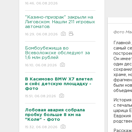
16:46, 06.08.2026
"Казино-призрак" закрыли на
Лиговском. Нашли 211 игровых
автоматов
Фото Ма
16:29, 06.08.2026
Главной
Бомбоубежища во
самый с
Всеволожске обследуют за
построен
1,6 млн рублей
Он имеет
один дес
16:10, 06.08.2026
сохранил
храме, н
В Касимово BMW X7 влетел
фрагмент
и снёс детскую площадку -
были но
фото
объедини
15:51, 06.08.2026
История
с печаль
Лобовая авария собрала
царица Е
пробку больше 8 км на
Евдокия 
"Коле" - фото
родстве
15:32, 06.08.2026
Расскаже