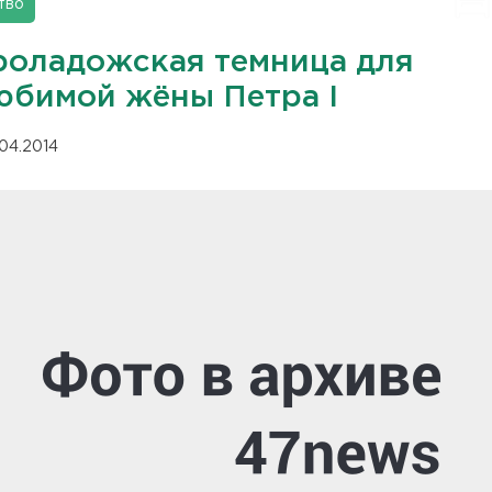
тво
роладожская темница для
юбимой жёны Петра I
.04.2014