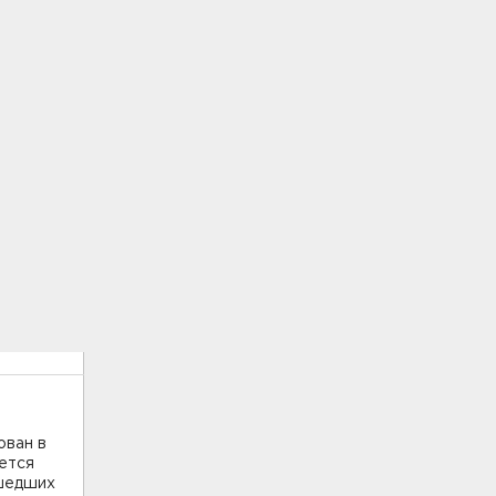
ован в
ается
ошедших