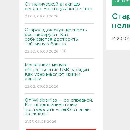
Общес
От панической атаки до
сердца. На что указывает пот
Ста
23:03, 06.08.2026
нел
Староладожскую крепость
реставрируют. Как
14:20 07
собираются достроить
Тайничную башню
22:30, 06.08.2026
Мошенники меняют
общественные USB-зарядки.
Как уберечься от кражи
данных
22:02, 06.08.2026
От Wildberries — со справкой.
Как предпринимателям
подтвердить ущерб от атак
на склады
21:37, 06.08.2026