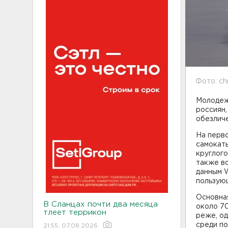
Фото: ch
Молодеж
россиян
обезличе
На перво
самокаты
круглого
также в
данным W
пользую
Основна
В Сланцах почти два месяца
около 7
тлеет террикон
реже, од
среди по
21:55, 07.08.2026