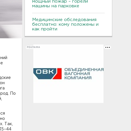
мощный пожар – горели
машины на парковке
Медицинские обследования
бесплатно: кому положены и
как пройти
РЕКЛАМА
ений
ве
дские
зон
нга
род. По
,
тся
тно
. Так,
 35–44