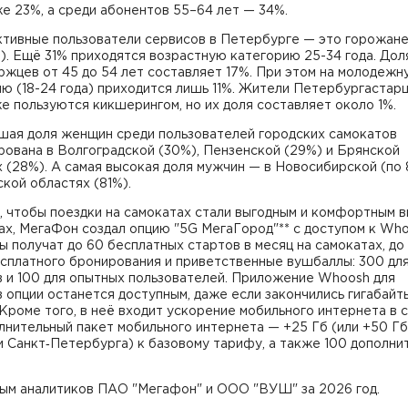
е 23%, а среди абонентов 55–64 лет — 34%.
ктивные пользователи сервисов в Петербурге — это горожан
). Ещё 31% приходятся возрастную категорию 25-34 года. Дол
жцев от 45 до 54 лет составляет 17%. При этом на молодежн
ю (18-24 года) приходится лишь 11%. Жители Петербургастар
е пользуются кикшерингом, но их доля составляет около 1%.
шая доля женщин среди пользователей городских самокатов
ована в Волгоградской (30%), Пензенской (29%) и Брянской
 (28%). А самая высокая доля мужчин — в Новосибирской (по 
кой областях (81%).
, чтобы поездки на самокатах стали выгодным и комфортным 
ах, МегаФон создал опцию "5G МегаГород"** с доступом к Who
 получат до 60 бесплатных стартов в месяц на самокатах, до
есплатного бронирования и приветственные вушбаллы: 300 дл
в и 100 для опытных пользователей. Приложение Whoosh для
 опции останется доступным, даже если закончились гигабайт
Кроме того, в неё входит ускорение мобильного интернета в 
лнительный пакет мобильного интернета — +25 Гб (или +50 Гб
 Санкт‑Петербурга) к базовому тарифу, а также 100 дополни
ным аналитиков ПАО "Мегафон" и ООО "ВУШ" за 2026 год.