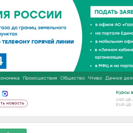
кономика
Происшествия
Общество
Чтиво
Дачное дел
Курсы 
USD ЦБ
ть новость
EUR ЦБ