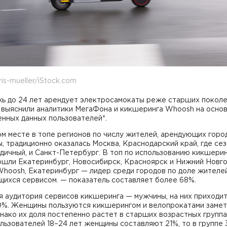
ris-mueller/iStock.com
ь до 24 лет арендует электросамокаты реже старших покол
, выяснили аналитики МегаФона и кикшеринга Whoosh на осно
нных данных пользователей*.
м месте в топе регионов по числу жителей, арендующих горо
, традиционно оказалась Москва, Краснодарский край, где се
дичный, и Санкт-Петербург. В топ по использованию кикшери
ошли Екатеринбург, Новосибирск, Красноярск и Нижний Новго
hoosh, Екатеринбург — лидер среди городов по доле жителей
щихся сервисом. — показатель составляет более 68%.
я аудитория сервисов кикшеринга — мужчины, на них приходи
0%. Женщины пользуются кикшерингом и велопрокатами заме
нако их доля постепенно растет в старших возрастных группах
льзователей 18–24 лет женщины составляют 21%, то в группе