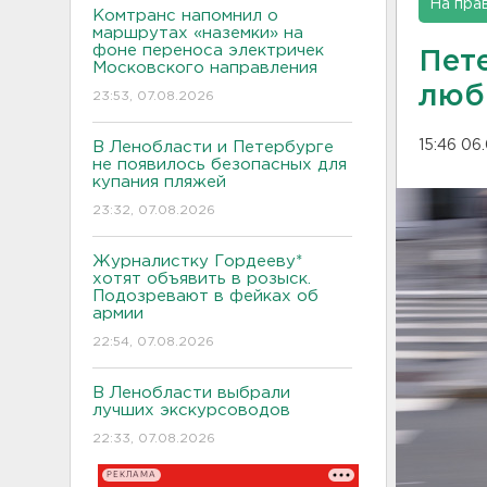
На пра
Комтранс напомнил о
маршрутах «наземки» на
фоне переноса электричек
Пет
Московского направления
люб
23:53, 07.08.2026
15:46 06
В Ленобласти и Петербурге
не появилось безопасных для
купания пляжей
23:32, 07.08.2026
Журналистку Гордееву*
хотят объявить в розыск.
Подозревают в фейках об
армии
22:54, 07.08.2026
В Ленобласти выбрали
лучших экскурсоводов
22:33, 07.08.2026
РЕКЛАМА