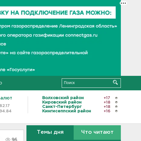
о
валют
Волховский район
+17
Кировский район
+18
82.17
Санкт-Петербург
+18
94.84
Кингисеппский район
+16
Темы дня
Что читают
96