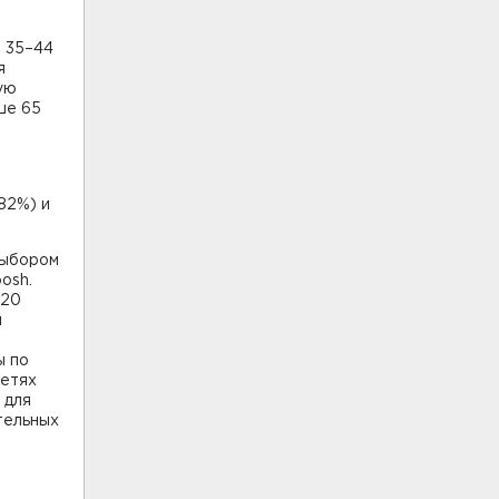
е 35–44
я
ую
ше 65
82%) и
выбором
osh.
 20
я
ы по
сетях
 для
тельных