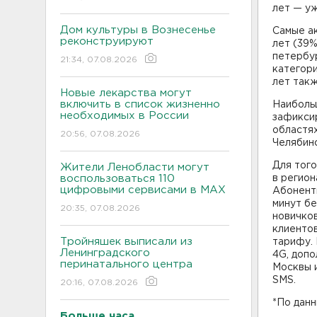
лет — уж
Дом культуры в Вознесенье
Самые а
реконструируют
лет (39%
петербур
21:34, 07.08.2026
категори
лет такж
Новые лекарства могут
включить в список жизненно
Наиболь
необходимых в России
зафиксир
областях
20:56, 07.08.2026
Челябинс
Для того
Жители Ленобласти могут
воспользоваться 110
в регион
цифровыми сервисами в МАХ
Абоненты
минут б
20:35, 07.08.2026
новичко
клиентов
Тройняшек выписали из
тарифу. 
Ленинградского
4G, допо
перинатального центра
Москвы и
SMS.
20:16, 07.08.2026
*По дан
Больше часа.