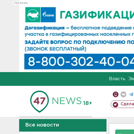
РЕКЛАМА
Власть
Э
18+
Сдела
Все новости