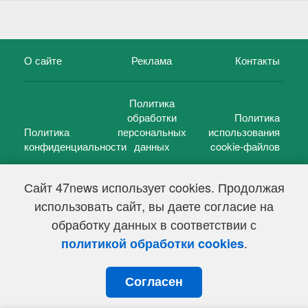
О сайте
Реклама
Контакты
Политика
обработки
Политика
Политика
персональных
использования
конфиденциальности
данных
cookie-файлов
Сайт 47news использует cookies. Продолжая
использовать сайт, вы даете согласие на
©
47 новостей (47 news)
2005 — 2026 г.
обработку данных в соответствии с
Свидетельство о регистрации СМИ Эл № ФС 77-39848, выдано
Федеральной службой по надзору в сфере связи,
.
политикой обработки cookies
информационных технологий и массовых коммуникаций
(Роскомнадзор) от 18 мая 2010г.
Согласен