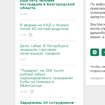
Еще пять человек
пострадали в Белгородской
По инфор
области
приехали
осматрив
12:08
заперта 
Внутри 
В аварии на КАД у Низино
погиб 60-летний водитель
могла сп
дальнобо
11:38
лизинг, 
Дело табак. В Петербурге
прикрыли торговлю
нелегальным товаром
11:07
Чтобы пе
"Подарки" на 358 тысяч
подписы
рублей забыл
задекларировать гражданин
Увидели
Кубы на границе в
Ивангороде
10:50
Задержаны 20 сотрудников