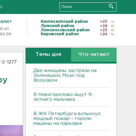
о
валют
Кингисеппский район
+23
Лужский район
+24
81.41
Ломоносовский район
+23
94.06
Кировский район
+24
Темы дня
Что читают
1277
Две женщины застряли на
Зеленецких Мхах под
ру
Волховом
В Новогорелово ищут 9-
летнего мальчика
В ЖК Петербурга вспыхнул
мощный пожар – горели
машины на парковке