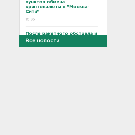
пунктов обмена
криптовалюты в "Москва-
Сити"
10:35
После ракетного обстрела и
атак беспилотников на
Все новости
транспорт в Белгородской
области пострадали пятеро
10:10
С Ладоги эвакуировали
лодочника с заглохшим
мотором
09:51
Две женщины застряли на
Зеленецких Мхах под
Волховом
09:30
Пожар на объекте