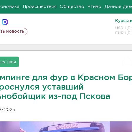
кономика
Происшествия
Общество
Чтиво
Дачное дел
Курсы 
USD ЦБ
ть новость
EUR ЦБ
шествия
емпинге для фур в Красном Бо
проснулся уставший
ьнобойщик из-под Пскова
.07.2025