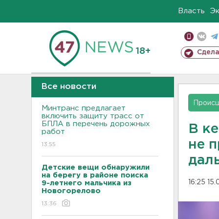
Власть
Э
18+
Сдела
Все новости
Проис
Минтранс предлагает
включить защиту трасс от
БПЛА в перечень дорожных
В к
работ
не 
13:55
дал
Детские вещи обнаружили
на берегу в районе поиска
16:25 15
9-летнего мальчика из
Новогорелово
13:36