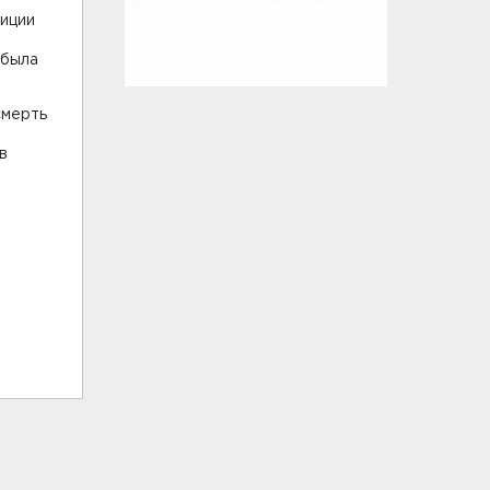
лиции
 была
смерть
в