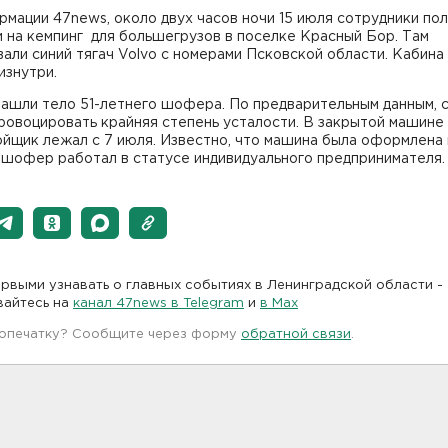
мации 47news, около двух часов ночи 15 июля сотрудники по
 на кемпинг для большегрузов в поселке Красный Бор. Там
али синий тягач Volvo с номерами Псковской области. Кабина
изнутри.
нашли тело 51-летнего шофера. По предварительным данным, 
ровоцировать крайняя степень усталости. В закрытой машине
йщик лежал с 7 июля. Известно, что машина была оформлена 
а шофер работал в статусе индивидуального предпринимателя.
рвыми узнавать о главных событиях в Ленинградской области -
вайтесь на
канал 47news в Telegram
и
в Maх
 опечатку? Сообщите через форму
обратной связи
.