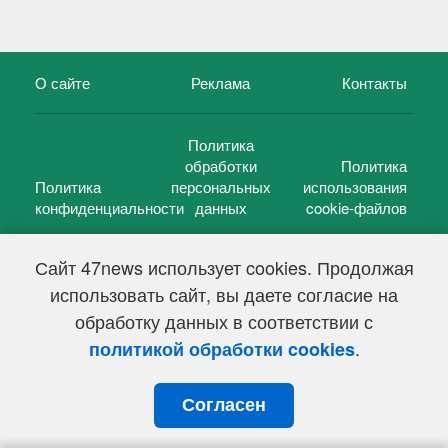
О сайте
Реклама
Контакты
Политика
обработки
Политика
Политика
персональных
использования
конфиденциальности
данных
cookie-файлов
Сайт 47news использует cookies. Продолжая
использовать сайт, вы даете согласие на
©
47 новостей (47 news)
2005 — 2026 г.
обработку данных в соответствии с
Свидетельство о регистрации СМИ Эл № ФС 77-39848, выдано
Федеральной службой по надзору в сфере связи,
.
политикой обработки cookies
информационных технологий и массовых коммуникаций
(Роскомнадзор) от 18 мая 2010г.
Согласен