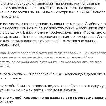
 логике страховка от аномалий - например, если внезапный
,- то у подрядчика должны быть силы вывести на дороги
менно с полсотни машин. Иначе - смотри выше. В ФАС Ленобл
т проблему.
и меняются, а на заседаниях мы видим те же лица. Стабильно о
ы в неделю. Тем не менее, количество фирм-жалобщиков упал
о с 50 до 5-7. Выжили самые профессиональные. Формально о
е нарушают. Пытаемся подсвечивать надзорным органам. А си
оться на законодательном уровне," - отметил мне один из
опольщиков.
сии 47news спросил о методах
противостояния - учитывается
и решения поведение фирмы на рынке госзаказа. И как
польная служба реагирует на то, что невольно становится
ентом.
витель компании "Просперити" в ФАС Александр Даудов объя
свою позицию.
им, чтобы были лоты поменьше, они же собрали все в одну куч
упные мы не можем зайти, - объяснил Даудов.
 много жалоб. Корректно ли назвать это профессиональн
лением?