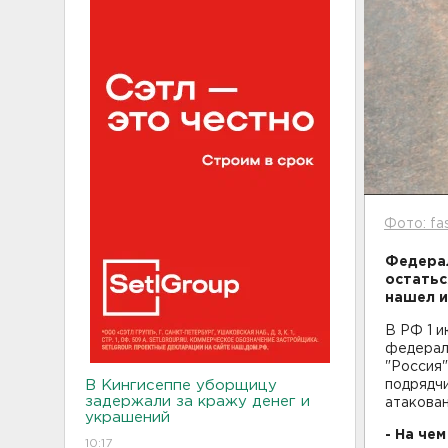
Фото: fas
Федерал
остатьс
нашел и
В РФ 1 и
федераль
"Россия"
В Кингисеппе уборщицу
подрядчи
задержали за кражу денег и
атакова
украшений
- На че
10:17