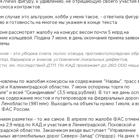
47news фигуру, к удивлению, не отрицающую своего участия 
сноса контрактов.
ом случае это альтруизм, хобби у меня такое, - ответила фигур
ию и готовность на многое мы укажем в конце текста.
июня рассмотрят жалобу на конкурс весом почти 5 млрд на
ие кольцевой. Подана 7 июня, в день окончания приема заявок
лены.
ие - это уборка снега, полос отвода, противогололедная обр
пор, барьеров и знаков, устранение локальных дефектов,
сти,
ям, последствий ДТП
. По КАД проезжает до 260 000 маш
новлены по жалобам конкурсы на содержание "Нарвы", трасс 
й и Калининградской областях. 7 июня оспорены торги по
ле" и всей "Скандинавии" (3,5 млрд рублей). В тот же день ос
 на содержание мостов и путепроводов на федеральных дорог
 Ленобласти (981 млн). Выходить на объекты нужно 1 июля, а 
 ФАС России.
нием разметки - то же самое. В апреле по жалобе ФАС отмен
на 2,9 млрд по КАД и участкам в Ленинградской, Псковской и
радской областях. Заказчиком везде выступает "Управление
ных автомобильных дорог Северо-Запад" (Упрдор). На днях т