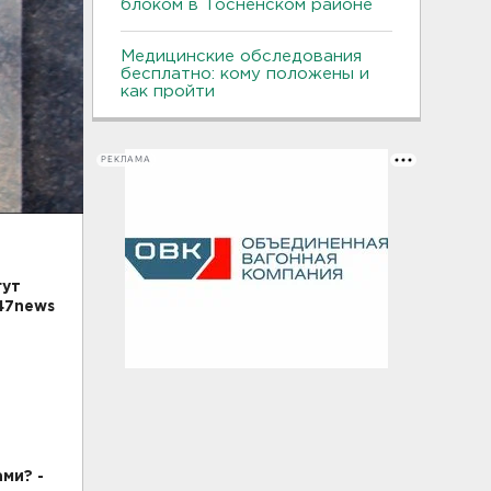
блоком в Тосненском районе
Медицинские обследования
бесплатно: кому положены и
как пройти
РЕКЛАМА
гут
47news
ы
ми? -