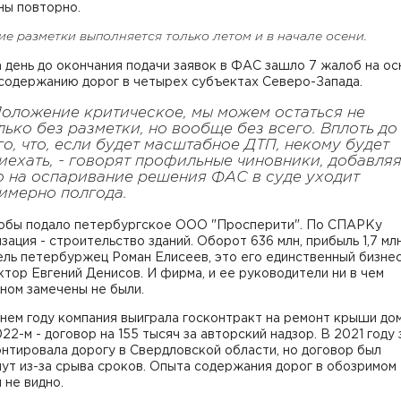
ны повторно.
е разметки выполняется только летом и в начале осени.
а день до окончания подачи заявок в ФАС зашло 7 жалоб на о
 содержанию дорог в четырех субъектах Северо-Запада.
Положение критическое, мы можем остаться не
лько без разметки, но вообще без всего. Вплоть до
го, что, если будет масштабное ДТП, некому будет
иехать, - говорят профильные чиновники, добавляя
о на оспаривание решения ФАС в суде уходит
имерно полгода.
обы подало петербургское ООО "Просперити". По СПАРКу
зация - строительство зданий. Оборот 636 млн, прибыль 1,7 млн
ль петербуржец Роман Елисеев, это его единственный бизнес
тор Евгений Денисов. И фирма, и ее руководители ни в чем
ном замечены не были.
ем году компания выиграла госконтракт на ремонт крыши дом
022-м - договор на 155 тысяч за авторский надзор. В 2021 году 
нтировала дорогу в Свердловской области, но договор был
ут из-за срыва сроков. Опыта содержания дорог в обозримом
 не видно.