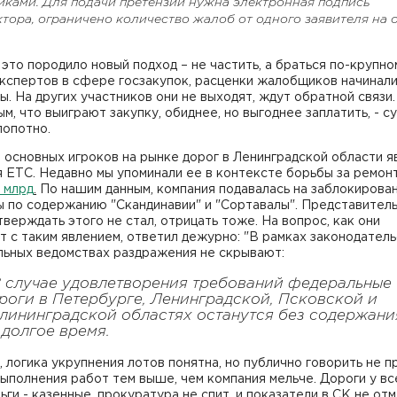
ками. Для подачи претензий нужна электронная подпись
тора, ограничено количество жалоб от одного заявителя на 
это породило новый подход – не частить, а браться по-крупно
кспертов в сфере госзакупок, расценки жалобщиков начинали
ы. На других участников они не выходят, ждут обратной связи.
м, что выиграют закупку, обиднее, но выгоднее заплатить, - с
лопотно.
 основных игроков на рынке дорог в Ленинградской области я
 ЕТС. Недавно мы упоминали ее в контексте борьбы за ремон
5 млрд
.
По нашим данным, компания подавалась на заблокирова
ы по содержанию "Скандинавии" и "Сортавалы". Представител
верждать этого не стал, отрицать тоже. На вопрос, как они
 с таким явлением, ответил дежурно: "В рамках законодатель
льных ведомствах раздражения не скрывают:
В случае удовлетворения требований федеральные
роги в Петербурге, Ленинградской, Псковской и
лининградской областях останутся без содержани
 долгое время.
 логика укрупнения лотов понятна, но публично говорить не п
ыполнения работ тем выше, чем компания мельче. Дороги у вс
ньги - казенные, прокуратура не спит, и показатели в СК не отм