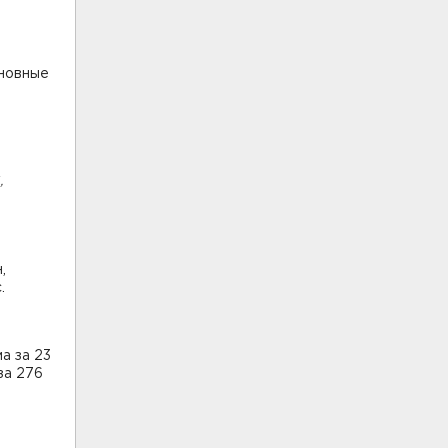
сновные
,
,
.
а за 23
за 276