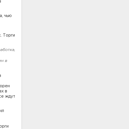
в
а, чью
. Торги
аботка,
ин в
в
порен
ах в
все ждут
ил
орги