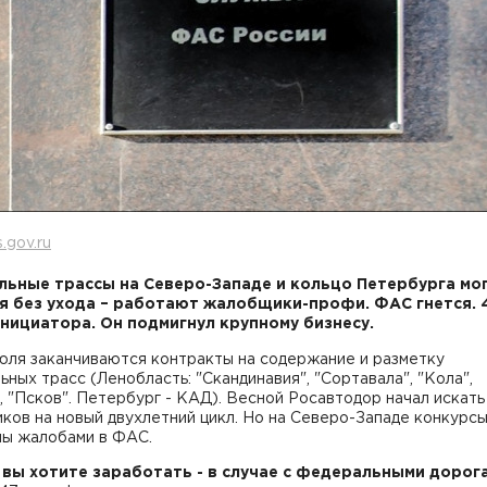
.gov.ru
ьные трассы на Северо-Западе и кольцо Петербурга мо
я без ухода – работают жалобщики-профи. ФАС гнется. 
нициатора. Он подмигнул крупному бизнесу.
юля заканчиваются контракты на содержание и разметку
ных трасс (Ленобласть: "Скандинавия", "Сортавала", "Кола",
, "Псков". Петербург - КАД). Весной Росавтодор начал искать
ков на новый двухлетний цикл. Но на Северо-Западе конкурс
ны жалобами в ФАС.
м вы хотите заработать -
в случае с федеральными дорога