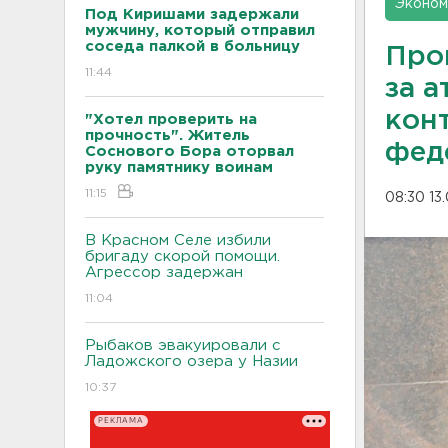
Эконом
Под Киришами задержали
мужчину, который отправил
соседа палкой в больницу
Про
11:44
за 
кон
"Хотел проверить на
прочность". Житель
фед
Соснового Бора оторвал
руку памятнику воинам
11:15
08:30 13
В Красном Селе избили
бригаду скорой помощи.
Агрессор задержан
11:04
Рыбаков эвакуировали с
Ладожского озера у Назии
10:37
РЕКЛАМА