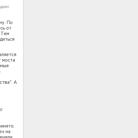
один
му. По
сь от
 Тем
удиться
вляется
т моста
нные
ь
ства". А
я
ринято.
ех на
еняли.