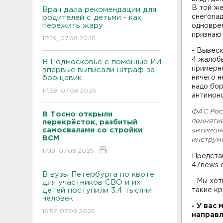
В той же
Врач дала рекомендации для
снегопад
родителей с детьми - как
пережить жару
одновре
признаю
17:59, 07.08.2026
- Вывеск
4 жалоб
В Подмосковье с помощью ИИ
примерн
впервые выписали штраф за
борщевик
ничего н
надо бор
17:38, 07.08.2026
антимон
ФАС Рос
В Тосно открыли
приняти
перекрёсток, разбитый
самосвалами со стройки
антимоно
ВСМ
инструм
17:19, 07.08.2026
Предста
47news 
В вузы Петербурга по квоте
- Мы хот
для участников СВО и их
детей поступили 3,4 тысячи
такие кр
человек
- У вас
16:57, 07.08.2026
направ