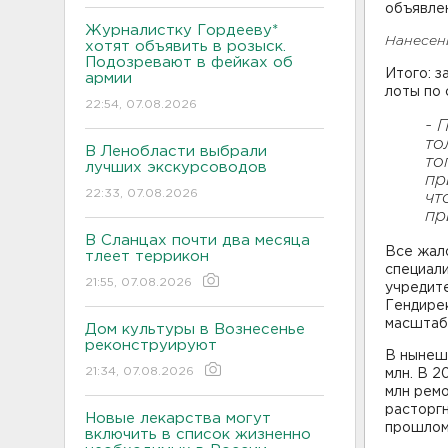
объявле
Журналистку Гордееву*
Нанесени
хотят объявить в розыск.
Подозревают в фейках об
Итого: з
армии
лоты по
22:54, 07.08.2026
- 
то
В Ленобласти выбрали
то
лучших экскурсоводов
пр
22:33, 07.08.2026
чт
пр
В Сланцах почти два месяца
Все жал
тлеет террикон
специали
21:55, 07.08.2026
учредите
Гендирек
масштаб
Дом культуры в Вознесенье
реконструируют
В нынешн
21:34, 07.08.2026
млн. В 2
млн ремо
расторгн
Новые лекарства могут
прошлом
включить в список жизненно