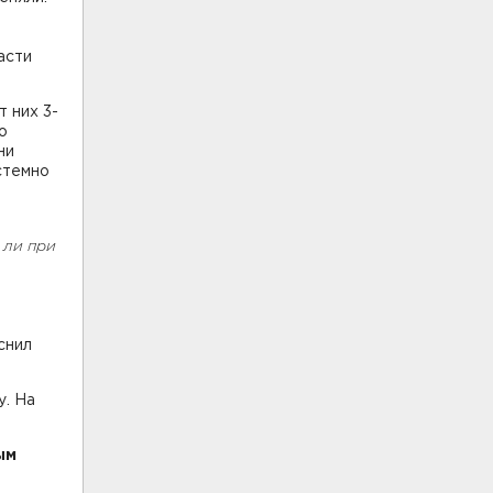
асти
т них 3-
о
ни
стемно
 ли при
снил
у. На
ым