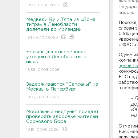
жалобщи
19:36, 07.08.2026
гендирек
подряд.
Медведи Бу и Тяпа из «Дома
Похоже, 
тигра» в Ленобласти
словам э
долетели до Ирландии
0,5% цен
19:17, 07.08.2026
уверенны
с ФАС х
Больше десятка человек
Одним из
утонули в Ленобласти за
компания
июль
ценой 1,
18:58, 07.08.2026
конкурс
ЕТС подт
работают
Задерживаются "Сапсаны" из
в профи
Москвы в Петербург
18:37, 07.08.2026
- 
до
Ка
Мобильный медпункт приедет
на
проверять здоровье жителей
Соснового Бора
Отметим,
18:18, 07.08.2026
Риск нев
виду, де