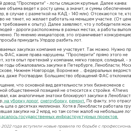
 довод "Просперити" - лоты слишком крупные. Далее канва:
ие объема ведет к росту цены, а значит, и суммы обеспечения 
р, в случае с разметкой на КАД - 140 млн). Отсекаются те, кт
о не тянет, но желает работать на меньшем участке. (От цен
и требования к опыту). Далее заявляют, что у победителя мож
людей - дороги расположены в разных местах, а работы выпо
енно. По мнению инициаторов, это ограничивает конкуренцию
просьба принудить Упрдор разбить лот.
ваемых закупках компания не участвует. Так можно. Нужно п
ь ФАС, какие права нарушены. "Просперити" прямо этого не
т, хотя опыт претензий у компании, мягко говоря, солидный, - 
е годы обжаловались закупки в Петербурге, Ленобласти, Мос
скове, Нижнем Новгороде, Воронеже ... федеральных ведомст
ка, даже Росгвардии. Большинство обращений ФАС отклонила
щение, что основной вид деятельности этих бизнесменов с
ной общественной позицией не относится к стройке. 47news
вал, как аналогичные знатоки блокируют закупки в Ленобласт
р,
на уборку дорог
,
снегоуборку
,
ремонт
.
По факту, это отрасл
чь шла о десятках миллионах. Хотя в Ленобласти работала гру
вшая закупки на 2 млрд, но там сотни жалоб на небольшие лот
касалось государственных инфраструктурных проектов
.
е 2022 года вступили новые правила по борьбе с профессион