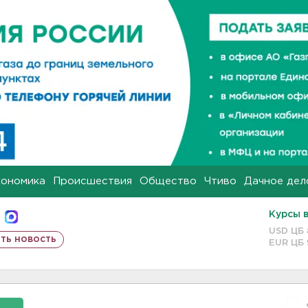
кономика
Происшествия
Общество
Чтиво
Дачное дел
Курсы 
USD ЦБ
ть новость
EUR ЦБ