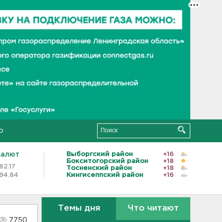
о
валют
Выборгский район
+16
Бокситогорский район
+18
82.17
Тосненский район
+18
94.84
Кингисеппский район
+16
Темы дня
Что читают
7750