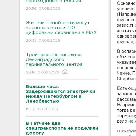
необходимых в России
Основной
20:56, 07.08.2026
увеличен
(Наприме
финансов
Жители Ленобласти могут
зависит 
воспользоваться 110
хватить 
цифровыми сервисами в МАХ
одноврем
20:35, 07.08.2026
финале, 
В оспари
Тройняшек выписали из
объяснит
Ленинградского
указывае
перинатального центра
последни
20:16, 07.08.2026
Чечне, П
Сбербан
Больше часа.
Есть ощу
Задерживаются электрички
завышен
между Петербургом и
рассказы
Ленобластью
Наприме
19:57, 07.08.2026
тогда ре
тормозну
дело
не 
В Гатчине два
спецтранспорта не поделили
В январ
дорогу