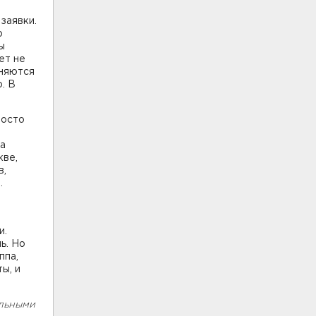
заявки.
о
ы
ет не
лняются
. В
росто
за
кве,
в,
.
и.
ь. Но
ппа,
ы, и
альными