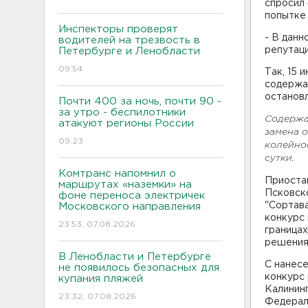
спросил 
попытке 
Инспекторы проверят
- В данн
водителей на трезвость в
репутац
Петербурге и Ленобласти
09:54
Так, 15 
содержан
останов
Почти 400 за ночь, почти 90 -
за утро - беспилотники
Содержан
атакуют регионы России
замена о
09:23
колейно
сутки.
Комтранс напомнил о
Приоста
маршрутах «наземки» на
Псковско
фоне переноса электричек
"Сортава
Московского направления
конкурс
23:53, 07.08.2026
границах
решения
В Ленобласти и Петербурге
С нанесе
не появилось безопасных для
конкурс 
купания пляжей
Калининг
23:32, 07.08.2026
Федераль