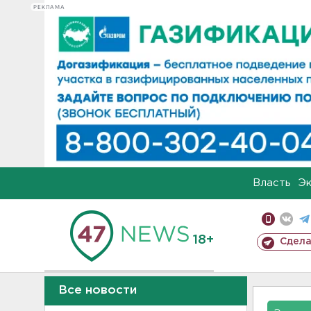
РЕКЛАМА
Власть
Э
18+
Сдела
Все новости