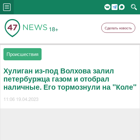
18+
Сделать новость
Происшествия
Хулиган из-под Волхова залил
петербуржца газом и отобрал
наличные. Его тормознули на "Коле"
11:06 19.04.2023