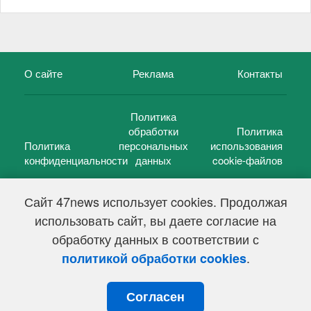
О сайте
Реклама
Контакты
Политика
обработки
Политика
Политика
персональных
использования
конфиденциальности
данных
cookie-файлов
Сайт 47news использует cookies. Продолжая
использовать сайт, вы даете согласие на
©
47 новостей (47 news)
2005 — 2026 г.
обработку данных в соответствии с
Свидетельство о регистрации СМИ Эл № ФС 77-39848, выдано
Федеральной службой по надзору в сфере связи,
.
политикой обработки cookies
информационных технологий и массовых коммуникаций
(Роскомнадзор) от 18 мая 2010г.
Согласен