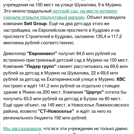
учреждения на 100 мест на улице Шувалова, 9 в Мурино.
Это многострадальный
детский сад, на месте которого
сначала открыли продуктовый магазин
. Объект возводила
компания
Setl Group
. Ещё на два детсада этого же
застройщика, на Европейском проспекте в Кудрово и на
проспекте Строителей в Кудрово, заложено 135,4 и 117,2
миллиона рублей соответственно.
Девелопер
"Евроинвест"
получит 84,6 млн рублей на
встроенно-пристроенный детский сад в Мурино на 100 мест.
Компания
"Лидер групп"
сможет рассчитывать на 69,6 млн
рублей за детсад в Мурино на Шувалова, 22 и 69,6 млн
рублей за детсад на Екатерининской улице в Мурино.
КВС
построил и ждёт 141,2 млн рублей за отдельно стоящее
здание в Янино на 200 мест. Компания
"Цертус"
хотела бы
получить 63,5 млн рублей за детсад в Буграх на 80 мест.
Ещё один объект, на 145 мест, в Новоселье Ломоносовского
района, возвело
"СТ-Новоселье"
и ждёт за него из
регионального бюджета 192 млн рублей.
Мы рассказывали
, что все эти учреждения не только давно