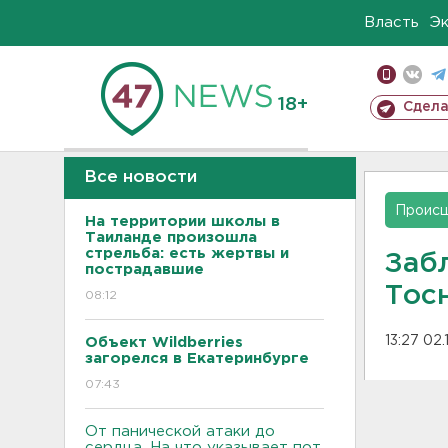
Власть
Э
18+
Сдела
Все новости
Проис
На территории школы в
Таиланде произошла
стрельба: есть жертвы и
Заб
пострадавшие
Тос
08:12
13:27 02
Объект Wildberries
загорелся в Екатеринбурге
07:43
От панической атаки до
сердца. На что указывает пот