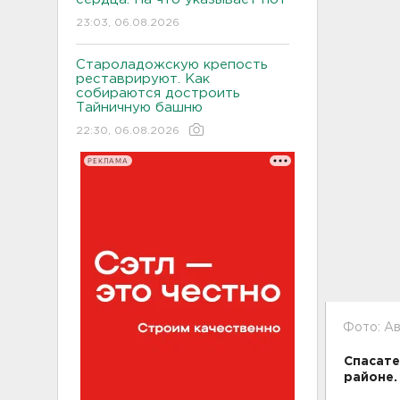
23:03, 06.08.2026
Староладожскую крепость
реставрируют. Как
собираются достроить
Тайничную башню
22:30, 06.08.2026
РЕКЛАМА
Фото: А
Спасате
районе.