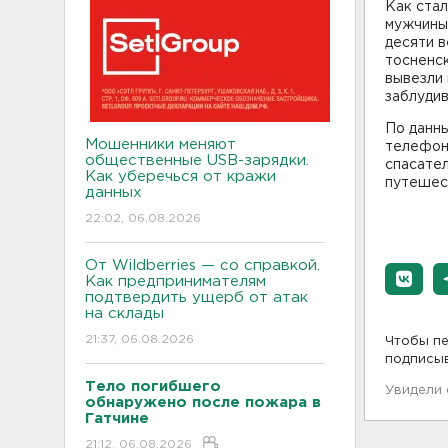
Как стал
мужчины 
десяти в
тосненск
вывезли 
заблуди
По данн
Мошенники меняют
телефон
общественные USB-зарядки.
спасател
Как уберечься от кражи
путешес
данных
22:02, 06.08.2026
От Wildberries — со справкой.
Как предпринимателям
подтвердить ущерб от атак
на склады
21:37, 06.08.2026
Чтобы пе
подписы
Тело погибшего
Увидели
обнаружено после пожара в
Гатчине
21:12, 06.08.2026