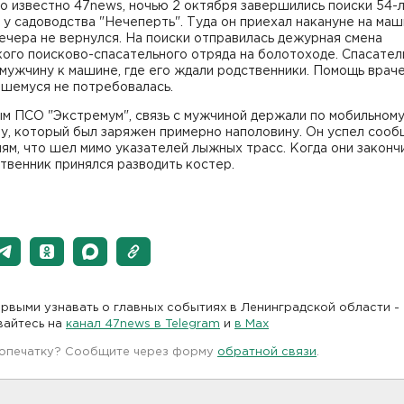
о известно 47news, ночью 2 октября завершились поиски 54-
у садоводства "Нечеперть". Туда он приехал накануне на маш
ечера не вернулся. На поиски отправилась дежурная смена
ого поисково-спасательного отряда на болотоходе. Спасател
мужчину к машине, где его ждали родственники. Помощь врач
вшемуся не потребовалась.
ым ПСО "Экстремум", связь с мужчиной держали по мобильном
у, который был заряжен примерно наполовину. Он успел сооб
ям, что шел мимо указателей лыжных трасс. Когда они закончи
твенник принялся разводить костер.
рвыми узнавать о главных событиях в Ленинградской области -
вайтесь на
канал 47news в Telegram
и
в Maх
 опечатку? Сообщите через форму
обратной связи
.