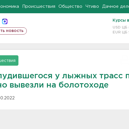
кономика
Происшествия
Общество
Чтиво
Дачное дел
Курсы 
USD ЦБ
ть новость
EUR ЦБ
шествия
лудившегося у лыжных трасс 
но вывезли на болотоходе
.10.2022