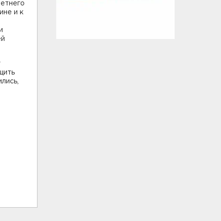
летнего
ине и к
и
ей
у
щить
лись,