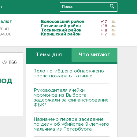
о
валют
Волосовский район
+17
Гатчинский район
+18
81.41
Тосненский район
+18
94.06
Киришский район
+17
Темы дня
Что читают
1166
Тело погибшего обнаружено
после пожара в Гатчине
под
Руководителя ячейки
мормонов из Выборга
задержали за финансирование
ФБК*
Назначено первое заседание
по делу об убийстве 9-летнего
мальчика из Петербурга