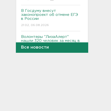
В Госдуму внесут
законопроект об отмене ЕГЭ
в России
21:02, 06.08.2026
Волонтеры "ЛизаАлерт"
нашли 320 человек за месяц в
Ленобласти и Петербурге
Все новости
20:40, 06.08.2026
Стало известно, во сколько
обойдется собрать ребенка в
школу на ресейле
20:18, 06.08.2026
В Ленобласти обнаружили
могильник эпохи неолита
19:55, 06.08.2026
"Духота, комары, слепни". В