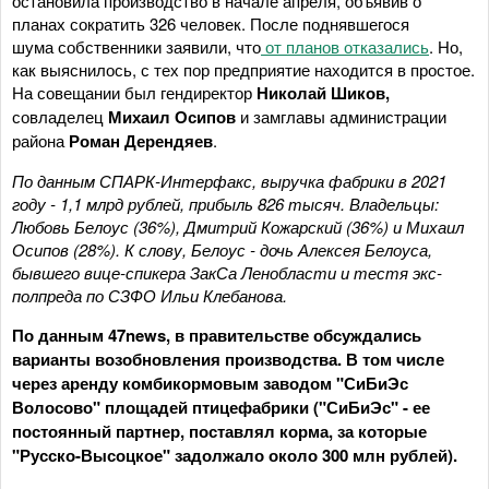
остановила производство в начале апреля, объявив о
планах сократить 326 человек. После поднявшегося
шума собственники заявили, что
от планов отказались
. Но,
как выяснилось, с тех пор предприятие находится в простое.
На совещании был гендиректор
Николай Шиков,
совладелец
Михаил Осипов
и замглавы администрации
района
Роман Дерендяев
.
По данным СПАРК-Интерфакс, выручка фабрики в 2021
году - 1,1 млрд рублей, прибыль 826 тысяч. Владельцы:
Любовь Белоус (36%), Дмитрий Кожарский (36%) и Михаил
Осипов (28%). К слову, Белоус - дочь Алексея Белоуса,
бывшего вице-спикера ЗакСа Ленобласти и тестя экс-
полпреда по СЗФО Ильи Клебанова.
По данным 47news, в правительстве обсуждались
варианты возобновления производства. В том числе
через аренду комбикормовым заводом "СиБиЭс
Волосово" площадей птицефабрики ("СиБиЭс" - ее
постоянный партнер, поставлял корма, за которые
"Русско-Высоцкое" задолжало около 300 млн рублей).