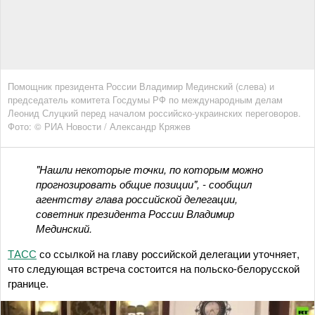
Помощник президента России Владимир Мединский (слева) и
председатель комитета Госдумы РФ по международным делам
Леонид Слуцкий перед началом российско-украинских переговоров.
Фото: © РИА Новости / Александр Кряжев
"Нашли некоторые точки, по которым можно
прогнозировать общие позиции", - сообщил
агентству глава российской делегации,
советник президента России Владимир
Мединский.
ТАСС
со ссылкой на главу российской делегации уточняет,
что следующая встреча состоится на польско-белорусской
границе.