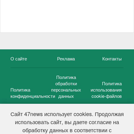
О сайте
Реклама
Контакты
Политика
обработки
Политика
Политика
персональных
использования
конфиденциальности
данных
cookie-файлов
Сайт 47news использует cookies. Продолжая
использовать сайт, вы даете согласие на
©
47 новостей (47 news)
2005 — 2026 г.
обработку данных в соответствии с
Свидетельство о регистрации СМИ Эл № ФС 77-39848, выдано