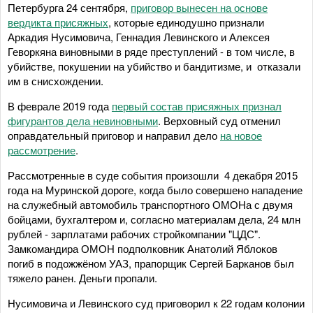
Петербурга 24 сентября,
приговор вынесен на основе
вердикта присяжных
, которые единодушно признали
Аркадия Нусимовича, Геннадия Левинского и Алексея
Геворкяна виновными в ряде преступлений - в том числе, в
убийстве, покушении на убийство и бандитизме, и отказали
им в снисхождении.
В феврале 2019 года
первый состав присяжных признал
фигурантов дела невиновными
. Верховный суд отменил
оправдательный приговор и направил дело
на новое
рассмотрение
.
Рассмотренные в суде события произошли 4 декабря 2015
года на Муринской дороге, когда было совершено нападение
на служебный автомобиль транспортного ОМОНа с двумя
бойцами, бухгалтером и, согласно материалам дела, 24 млн
рублей - зарплатами рабочих стройкомпании "ЦДС".
Замкомандира ОМОН подполковник Анатолий Яблоков
погиб в подожжёном УАЗ, прапорщик Сергей Барканов был
тяжело ранен. Деньги пропали.
Нусимовича и Левинского суд приговорил к 22 годам колонии