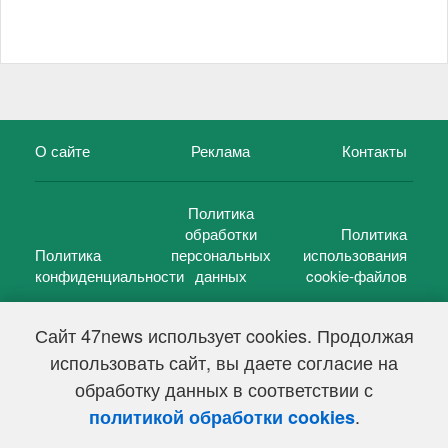
О сайте
Реклама
Контакты
Политика
обработки
Политика
Политика
персональных
использования
конфиденциальности
данных
cookie-файлов
Сайт 47news использует cookies. Продолжая
использовать сайт, вы даете согласие на
©
47 новостей (47 news)
2005 — 2026 г.
обработку данных в соответствии с
Свидетельство о регистрации СМИ Эл № ФС 77-39848, выдано
Федеральной службой по надзору в сфере связи,
.
политикой обработки cookies
информационных технологий и массовых коммуникаций
(Роскомнадзор) от 18 мая 2010г.