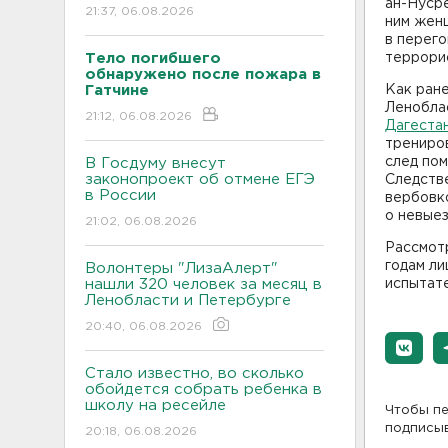
ан-Нусре
21:37, 06.08.2026
ним женщ
в перего
Тело погибшего
террорис
обнаружено после пожара в
Гатчине
Как ране
Леноблас
21:12, 06.08.2026
Дагеста
трениров
след по
В Госдуму внесут
законопроект об отмене ЕГЭ
Следств
в России
вербовк
о невыез
21:02, 06.08.2026
Рассмот
годам ли
Волонтеры "ЛизаАлерт"
нашли 320 человек за месяц в
испытате
Ленобласти и Петербурге
20:40, 06.08.2026
Стало известно, во сколько
обойдется собрать ребенка в
школу на ресейле
Чтобы пе
подписы
20:18, 06.08.2026