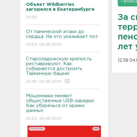
Проис
Объект Wildberries
загорелся в Екатеринбурге
За 
07:43
тер
От панической атаки до
пен
сердца. На что указывает пот
23:03, 06.08.2026
лет
Староладожскую крепость
12:38 04
реставрируют. Как
собираются достроить
Тайничную башню
22:30, 06.08.2026
Мошенники меняют
общественные USB-зарядки.
Как уберечься от кражи
данных
22:02, 06.08.2026
РЕКЛАМА