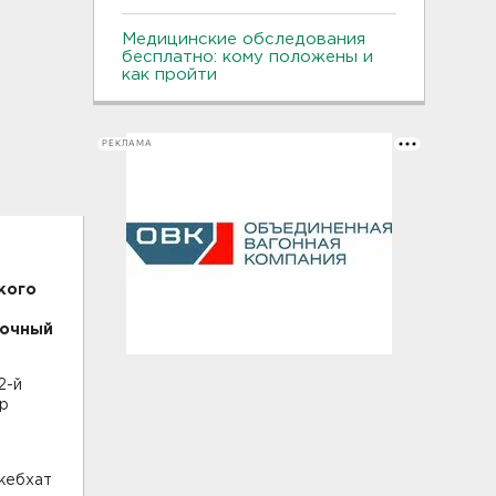
Медицинские обследования
бесплатно: кому положены и
как пройти
РЕКЛАМА
кого
вочный
2-й
ор
жебхат