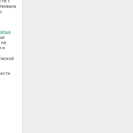
сте с
ствовала
о
женца
ца
 на
 и
пиской
шести