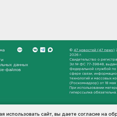
ма
©
47 новостей (47 news)
2026 г.
ти
Свидетельство о регистр
Эл № ФС 77-39848
, выда
льных данных
Федеральной службой по 
kie-файлов
сфере связи, информаци
технологий и массовых к
(Роскомнадзор) от
18 мая
При использовании матер
гиперссылка обязательна.
ет-издание, направленное на всестороннее освещение политиче
ской области, экономической и инвестиционной активности в ре
я использовать сайт, вы даете согласие на об
7 новостей» станет популярной и конструктивной площадкой дл