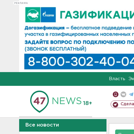
РЕКЛАМА
Власть
Э
18+
Сдела
Все новости