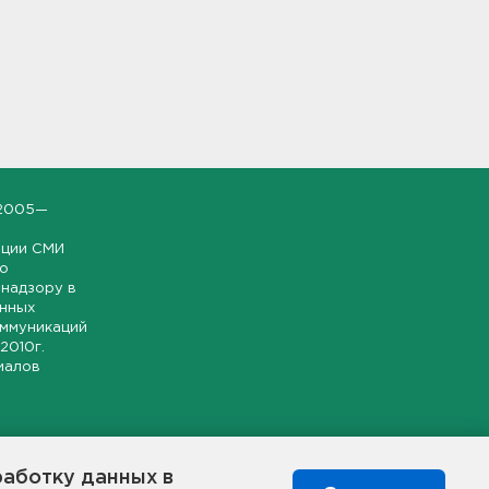
2005—
ации СМИ
но
надзору в
онных
оммуникаций
 2010г.
иалов
ской и
гионе.
работку данных в
я свободного