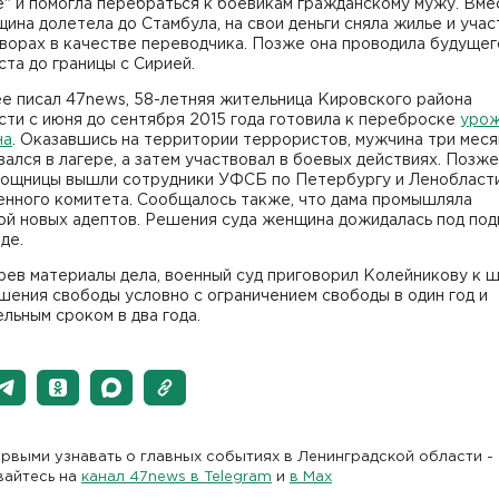
" и помогла перебраться к боевикам гражданскому мужу. Вме
ина долетела до Стамбула, на свои деньги сняла жилье и уча
ворах в качестве переводчика. Позже она проводила будущег
та до границы с Сирией.
е писал 47news, 58-летняя жительница Кировского района
ти с июня до сентября 2015 года готовила к переброске
уро
на
. Оказавшись на территории террористов, мужчина три меся
ался в лагере, а затем участвовал в боевых действиях. Позже
мощницы вышли сотрудники УФСБ по Петербургу и Ленобласти
енного комитета. Сообщалось также, что дама промышляла
ой новых адептов. Решения суда женщина дожидалась под под
де.
рев материалы дела, военный суд приговорил Колейникову к 
шения свободы условно с ограничением свободы в один год и
льным сроком в два года.
рвыми узнавать о главных событиях в Ленинградской области -
вайтесь на
канал 47news в Telegram
и
в Maх