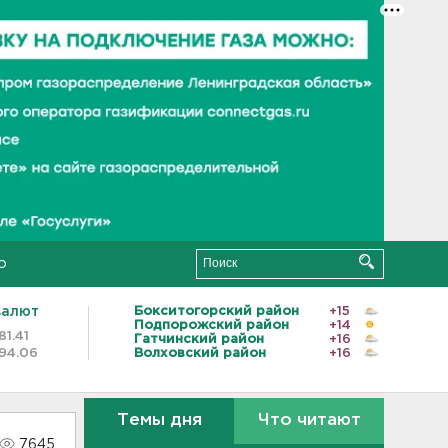
о
валют
Бокситогорский район
+15
Подпорожский район
+14
81.41
Гатчинский район
+16
94.06
Волховский район
+16
Темы дня
Что читают
7645