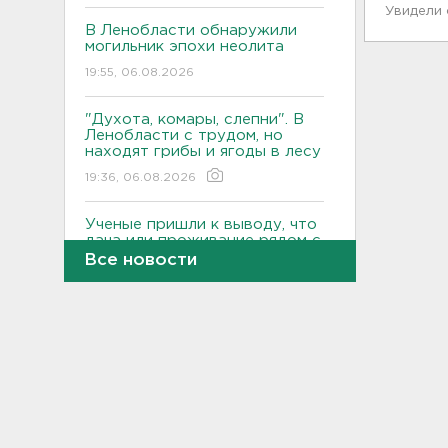
Увидели
В Ленобласти обнаружили
могильник эпохи неолита
19:55, 06.08.2026
"Духота, комары, слепни". В
Ленобласти с трудом, но
находят грибы и ягоды в лесу
19:36, 06.08.2026
Ученые пришли к выводу, что
дача или проживание рядом с
парком спасает от этой
Все новости
болезни
19:07, 06.08.2026
Для иностранных
абитуриентов хотят ввести
экзамен по русскому
18:49, 06.08.2026