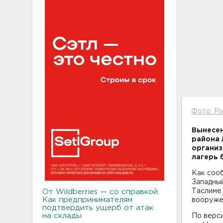
Фото: Pi
Вынесен
района 
организ
лагерь 
Как соо
Западный
Таслиме
От Wildberries — со справкой.
Как предпринимателям
вооруже
подтвердить ущерб от атак
на склады
По верси