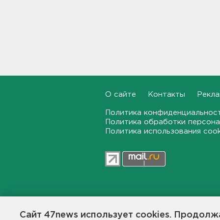
Смертельное ДТП
произошло на КАД у Низино
18:23, 06.08.2026
Наезд моторной лодки на
матрас с детьми в
Ленобласти стал уголовным
делом
18:22, 06.08.2026
О сайте
Контакты
Рекла
Фермеры в Ленобласти
смогут получить до 8 млн
Политика конфиденциальнос
рублей на развитие
Политика обработки персона
хозяйства
Политика использования coo
18:07, 06.08.2026
На "Сортавалу" съехались
спасатели и дорожники.
Отрабатывали легенду о
крупном ДТП
17:50, 06.08.2026
47news.ru — независимое интерн
общественной жизни в Ленинград
Сайт 47news использует cookies. Продолжа
Создатели рассчитывают, что «4