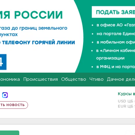
кономика
Происшествия
Общество
Чтиво
Дачное дел
Курсы 
USD ЦБ
ть новость
EUR ЦБ