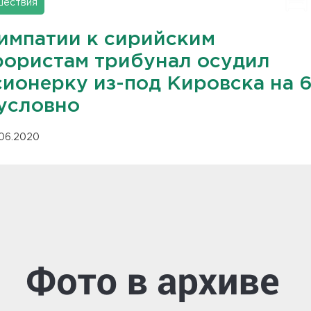
шествия
симпатии к сирийским
рористам трибунал осудил
сионерку из-под Кировска на 
 условно
.06.2020