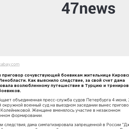
xabay.com
 приговор сочувствующей боевикам жительнице Кировс
Ленобласти. Как выяснило следствие, за свой счет дама
овала возлюбленному путешествие в Турцию и трениро
боевиков.
бщает объединенная пресс-служба судов Петербурга 4 июня, 
 окружной военный суд на выездном заседании вынес пригов
 Колейниковой. Женщине вменялось участие в незаконном
нном формировании.
и следствия, дама симпатизировала запрещенной в России "Д