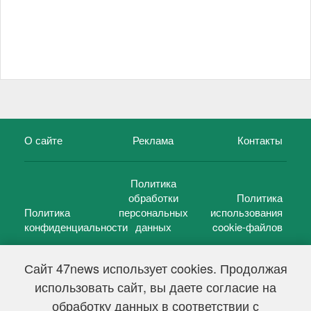
О сайте
Реклама
Контакты
Политика
обработки
Политика
Политика
персональных
использования
конфиденциальности
данных
cookie-файлов
Сайт 47news использует cookies. Продолжая
использовать сайт, вы даете согласие на
©
47 новостей (47 news)
2005 — 2026 г.
обработку данных в соответствии с
Свидетельство о регистрации СМИ Эл № ФС 77-39848, выдано