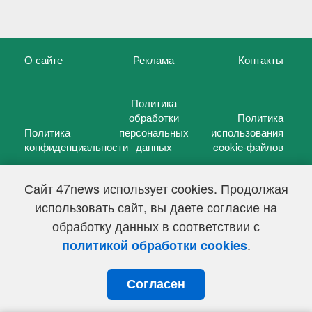
О сайте
Реклама
Контакты
Политика
обработки
Политика
Политика
персональных
использования
конфиденциальности
данных
cookie-файлов
Сайт 47news использует cookies. Продолжая
использовать сайт, вы даете согласие на
©
47 новостей (47 news)
2005 — 2026 г.
обработку данных в соответствии с
Свидетельство о регистрации СМИ Эл № ФС 77-39848, выдано
Федеральной службой по надзору в сфере связи,
.
политикой обработки cookies
информационных технологий и массовых коммуникаций
(Роскомнадзор) от 18 мая 2010г.
Согласен