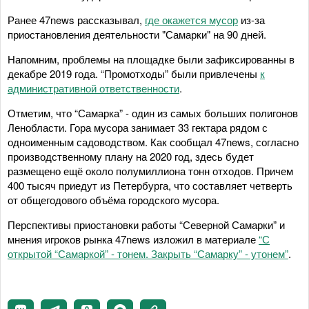
Ранее 47news рассказывал,
где окажется мусор
из-за
приостановления деятельности "Самарки" на 90 дней.
Напомним, проблемы на площадке были зафиксированны в
декабре 2019 года. “Промотходы” были привлечены
к
административной ответственности
.
Отметим, что “Самарка” - один из самых больших полигонов
Ленобласти. Гора мусора занимает 33 гектара рядом с
одноименным садоводством. Как сообщал 47news, согласно
производственному плану на 2020 год, здесь будет
размещено ещё около полумиллиона тонн отходов. Причем
400 тысяч приедут из Петербурга, что составляет четверть
от общегодового объёма городского мусора.
Перспективы приостановки работы “Северной Самарки” и
мнения игроков рынка 47news изложил в материале
“С
открытой “Самаркой” - тонем. Закрыть “Самарку” - утонем”
.