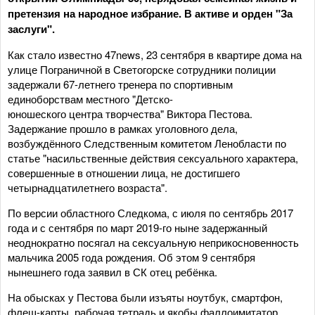
претензия на народное избрание. В активе и орден "За
заслуги".
Как стало известно 47news, 23 сентября в квартире дома на
улице Пограничной в Светогорске сотрудники полиции
задержали 67-летнего тренера по спортивным
единоборствам местного "Детско-
юношеского центра творчества" Виктора Пестова.
Задержание прошло в рамках уголовного дела,
возбуждённого Следственным комитетом Ленобласти по
статье "насильственные действия сексуального характера,
совершенные в отношении лица, не достигшего
четырнадцатилетнего возраста".
По версии областного Следкома, с июля по сентябрь 2017
года и с сентября по март 2019-го ныне задержанный
неоднократно посягал на сексуальную неприкосновенность
мальчика 2005 года рождения. Об этом 9 сентября
нынешнего года заявил в СК отец ребёнка.
На обысках у Пестова были изъяты ноутбук, смартфон,
флеш-карты, рабочая тетрадь и якобы фаллоимитатор.