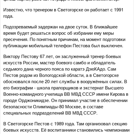
Известно, что тренером в Светогорске он работает с 1991
года.
Подозреваемый задержан на двое суток. В ближайшее
время будет решаться вопрос об избрании ему меры
пресечения. По понятным причинам, на момент подготовки
публикации мобильный телефон Пестова был выключен.
Виктору Пестову 67 лет, он заслуженный тренер боевых
искусств России, мастер боевого самбо и обладатель
седьмого дана черного пояса по каратэ ДзюКАдо. Сам
Пестов родом из Вологодской области, а в Светогорске
обосновался после 20 лет службы в вооружённых силах. В
его биографии - школа прапорщиков и экстернат Высшего
Военно-командного училища ВВ МВД СССР имени Кирова в
городе Орджоникидзе. Он принимал участие в обеспечении
безопасности Олимпиады-80 Москве, в составе
специальных подразделений ВВ МВД СССР.
В Светогорске Пестов с 1989 года. Там организовал секцию
боевых искусств. Её воспитанники становились чемпионами