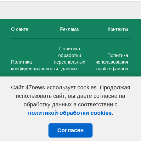
О сайте
Реклама
Контакты
Политика
обработки
Политика
Политика
персональных
использования
конфиденциальности
данных
cookie-файлов
Сайт 47news использует cookies. Продолжая
использовать сайт, вы даете согласие на
©
47 новостей (47 news)
2005 — 2026 г.
обработку данных в соответствии с
Свидетельство о регистрации СМИ Эл № ФС 77-39848, выдано
Федеральной службой по надзору в сфере связи,
.
политикой обработки cookies
информационных технологий и массовых коммуникаций
(Роскомнадзор) от 18 мая 2010г.
Согласен