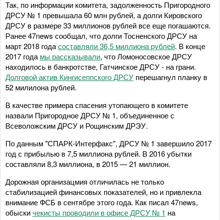
Так, по информации комитета, задолженность Пригородного
ДРСУ № 1 превышала 60 млн рублей, а долги Кировского
ДРСУ в размере 33 миллионов рублей все еще погашаются.
Ранее 47news сообщал, что долги Тосненского ДРСУ на
март 2018 года
составляли 36,5 миллиона рублей
. В конце
2017 года
мы рассказывали
, что Ломоносовское ДРСУ
находилось в банкротстве, Гатчинское ДРСУ - на грани.
Долговой актив Кингисеппского ДРСУ
перешагнул планку в
52 милилона рублей.
В качестве примера спасения утопающего в комитете
назвали Пригородное ДРСУ № 1, объединенное с
Всеволожским ДРСУ и Рощинским ДРЭУ.
По данным "СПАРК-Интерфакс", ДРСУ № 1 завершило 2017
год с прибылью в 7,5 миллиона рублей. В 2016 убытки
составляли 8,3 миллиона, в 2015 — 21 миллион.
Дорожная организацмия отличилась не только
стабилизацией финансовых показателей, но и привлекла
внимание ФСБ в сентябре этого года. Как писал 47news,
обыски
чекисты проводили в офисе ДРСУ № 1
на