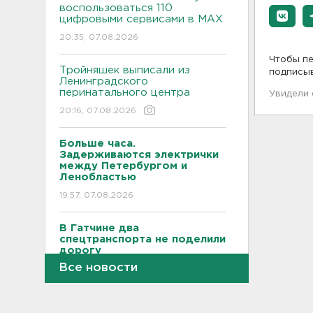
воспользоваться 110
цифровыми сервисами в МАХ
20:35, 07.08.2026
Чтобы пе
Тройняшек выписали из
подписы
Ленинградского
перинатального центра
Увидели
20:16, 07.08.2026
Больше часа.
Задерживаются электрички
между Петербургом и
Ленобластью
19:57, 07.08.2026
В Гатчине два
спецтранспорта не поделили
дорогу
Все новости
19:36, 07.08.2026
Медведи Бу и Тяпа из «Дома
тигра» в Ленобласти