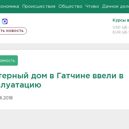
кономика
Происшествия
Общество
Чтиво
Дачное дел
Курсы 
USD ЦБ
ть новость
EUR ЦБ
имость
терный дом в Гатчине ввели в
плуатацию
06.2018