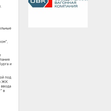
,
ельные
ом",
е
мпания
урга и
.
ой под
ны ЖК
 ввода
" в