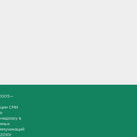
2005—
ации СМИ
но
надзору в
онных
оммуникаций
 2010г.