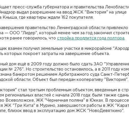
бщает пресс-служба губернатора и правительства Ленобласти
йнадзор выдал разрешение на ввод ЖСК "Виктория" на улице
 Кныша, где квартиры ждали 162 покупателя.
 завершения правительство Ленинградской области привлекло
а — ООО "Лидер", который менее чем за год закончил строит
хотя ранее говорилось, что
стройка продлится года полтора
.
ик взамен получил земельные участки в микрорайоне "Аэродр
ть которых покроет затраты на завершение объекта.
ный дом ещё в 2009 году должно было сдать ЗАО "Управлени
ции № 276". Но строительство остановилось, а в 2011 году ко
изнана банкротом решением Арбитражного суда Санкт-Петерб
адской области. Объект был передан кооперативу "Виктория"
ктория" стал третьим проблемным объектом, введенным в стр
м региональных властей с начала 2018 года: были также сда
во Всеволожске, ЖК "Черничная поляна" в Юкках. В процессе
ся ЖК "Три Кита" в Мурино, завершаются работы в ЖК "Карат
ппе, близок ввод в эксплуатацию дом ЖСК "НовоДевяткино".