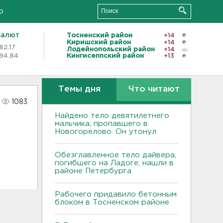
о
валют
Тосненский район
+14
Киришский район
+14
82.17
Лодейнопольский район
+14
94.84
Кингисеппский район
+13
Темы дня
Что читают
1083
Найдено тело девятилетнего
мальчика, пропавшего в
Новогорелово. Он утонул
Обезглавленное тело дайвера,
погибшего на Ладоге, нашли в
районе Петербурга
Рабочего придавило бетонным
блоком в Тосненском районе