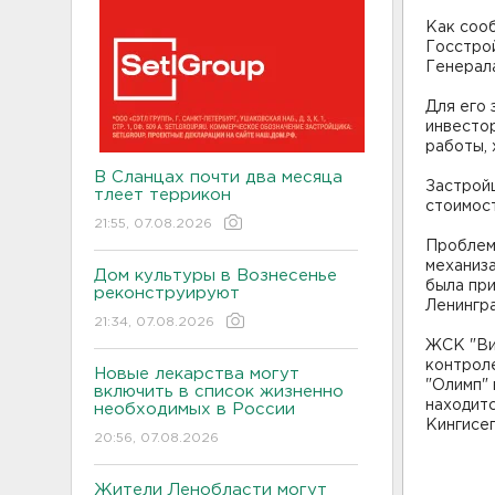
Как соо
Госстро
Генерала
Для его
инвестор
работы, 
В Сланцах почти два месяца
Застройщ
тлеет террикон
стоимос
21:55, 07.08.2026
Проблем
механиза
Дом культуры в Вознесенье
была пр
реконструируют
Ленингр
21:34, 07.08.2026
ЖСК "Ви
контроле
Новые лекарства могут
"Олимп" 
включить в список жизненно
находит
необходимых в России
Кингисе
20:56, 07.08.2026
Жители Ленобласти могут