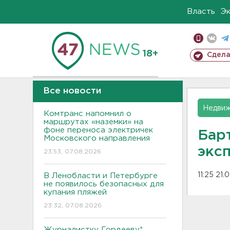
Власть
Э
18+
Сдела
Все новости
Недвиж
Комтранс напомнил о
маршрутах «наземки» на
фоне переноса электричек
Бар
Московского направления
экс
23:53, 07.08.2026
11:25 21.
В Ленобласти и Петербурге
не появилось безопасных для
купания пляжей
23:32, 07.08.2026
Журналистку Гордееву*