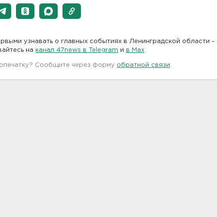
рвыми узнавать о главных событиях в Ленинградской области -
вайтесь на
канал 47news в Telegram
и
в Maх
 опечатку? Сообщите через форму
обратной связи
.