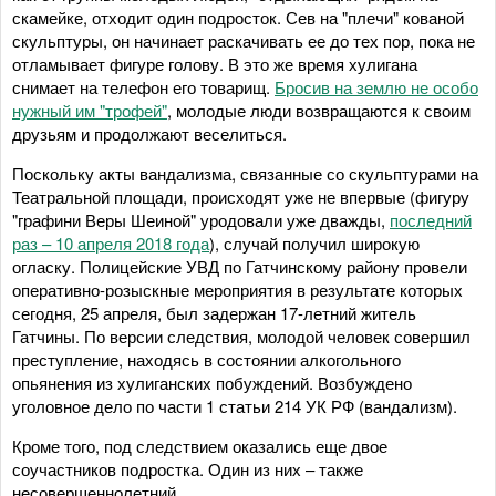
скамейке, отходит один подросток. Сев на "плечи" кованой
скульптуры, он начинает раскачивать ее до тех пор, пока не
отламывает фигуре голову. В это же время хулигана
снимает на телефон его товарищ.
Бросив на землю не особо
нужный им "трофей"
, молодые люди возвращаются к своим
друзьям и продолжают веселиться.
Поскольку акты вандализма, связанные со скульптурами на
Театральной площади, происходят уже не впервые (фигуру
"графини Веры Шеиной" уродовали уже дважды,
последний
раз – 10 апреля 2018 года
), случай получил широкую
огласку. Полицейские УВД по Гатчинскому району провели
оперативно-розыскные мероприятия в результате которых
сегодня, 25 апреля, был задержан 17-летний житель
Гатчины. По версии следствия, молодой человек совершил
преступление, находясь в состоянии алкогольного
опьянения из хулиганских побуждений. Возбуждено
уголовное дело по части 1 статьи 214 УК РФ (вандализм).
Кроме того, под следствием оказались еще двое
соучастников подростка. Один из них – также
несовершеннолетний.