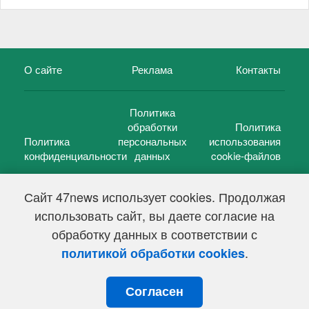
О сайте
Реклама
Контакты
Политика
обработки
Политика
Политика
персональных
использования
конфиденциальности
данных
cookie-файлов
Сайт 47news использует cookies. Продолжая
использовать сайт, вы даете согласие на
©
47 новостей (47 news)
2005 — 2026 г.
обработку данных в соответствии с
Свидетельство о регистрации СМИ Эл № ФС 77-39848, выдано
Федеральной службой по надзору в сфере связи,
.
политикой обработки cookies
информационных технологий и массовых коммуникаций
(Роскомнадзор) от 18 мая 2010г.
Согласен