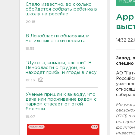
Недвиж
Стало известно, во сколько
обойдется собрать ребенка в
школу на ресейле
Appl
20:18
выс
В Ленобласти обнаружили
14:32 22.
могильник эпохи неолита
19:55
Завод, 
"Духота, комары, слепни". В
спешно 
Ленобласти с трудом, но
находят грибы и ягоды в лесу
АО "Гат
Российс
19:36
участков
относящи
Ученые пришли к выводу, что
собирал
дача или проживание рядом с
парком спасает от этой
Мы уже 
болезни
сельско
(ГКЗ) в 
19:07
они дол
РЕКЛАМА
фруктом
инвести