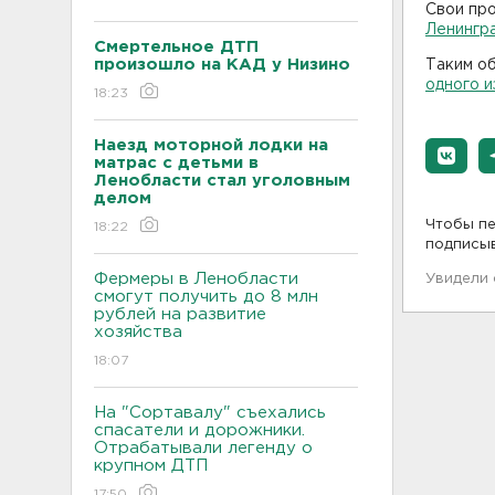
Свои пр
Ленингр
Смертельное ДТП
произошло на КАД у Низино
Таким об
одного и
18:23
Наезд моторной лодки на
матрас с детьми в
Ленобласти стал уголовным
делом
Чтобы пе
18:22
подписы
Фермеры в Ленобласти
Увидели
смогут получить до 8 млн
рублей на развитие
хозяйства
18:07
На "Сортавалу" съехались
спасатели и дорожники.
Отрабатывали легенду о
крупном ДТП
17:50