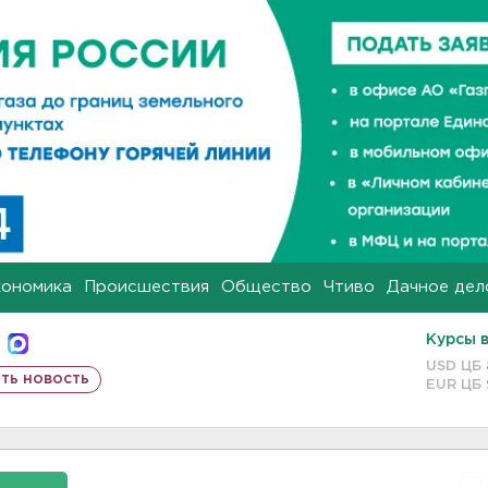
кономика
Происшествия
Общество
Чтиво
Дачное дел
Курсы 
USD ЦБ
ть новость
EUR ЦБ