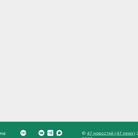
ма
©
47 новостей (47 news)