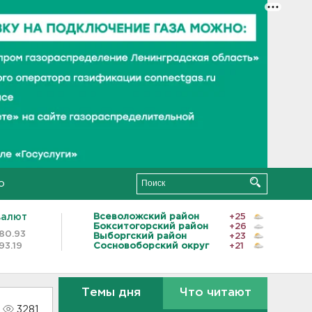
о
валют
Всеволожский район
+25
Бокситогорский район
+26
80.93
Выборгский район
+23
93.19
Сосновоборский округ
+21
Темы дня
Что читают
3281