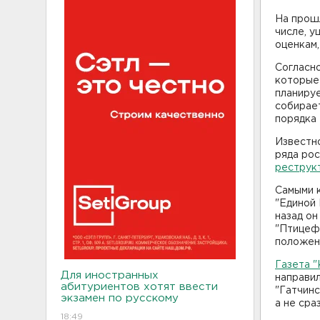
На прош
числе, у
оценкам,
Согласно
которые 
планируе
собирае
порядка
Известно
ряда рос
реструк
Самыми 
"Единой 
назад он
"Птицеф
положен
Газета 
Для иностранных
направи
абитуриентов хотят ввести
"Гатчинс
экзамен по русскому
а не сра
18:49