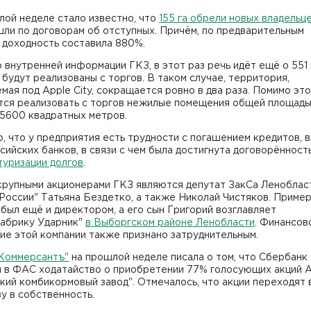
лой неделе стало известно, что
155 га обрели новых владельц
шли по договорам об отступных. Причём, по предварительным
 доходность составила 880%.
 внутренней информации ГКЗ, в этот раз речь идёт ещё о 551 
будут реализованы с торгов. В таком случае, территория,
мая под Apple City, сокращается ровно в два раза. Помимо это
тся реализовать с торгов нежилые помещения общей площад
 5600 квадратных метров.
, что у предприятия есть трудности с погашением кредитов, в
сийских банков, в связи с чем была достигнута договорённост
туризации долгов
.
крупными акционерами ГКЗ являются депутат ЗакСа Леноблас
России" Татьяна Бездетко, а также Николай Чистяков. Пример
 был ещё и директором, а его сын Григорий возглавляет
абрику Ударник"
в Выборгском районе Ленобласти
. Финансов
ие этой компании также признано затруднительным.
"Коммерсантъ"
на прошлой неделе писала о том, что Сбербанк
л в ФАС ходатайство о приобретении 77% голосующих акций 
кий комбикормовый завод". Отмечалось, что акции переходят в
зу в собственность.