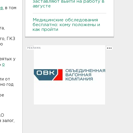
заставляют выйти на работу в
августе
ев
, в том
Медицинские обследования
бесплатно: кому положены и
га,
как пройти
го, ГКЗ
ью
РЕКЛАМА
зятых у
ь
о
ти от
но год
ое
АО
 залог,