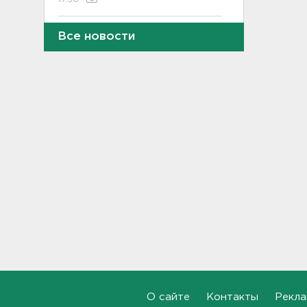
В пятницу вузы публикуют
Все новости
списки. Ленобласть подвела
итоги приемной
кампании-2026
17:36
Руководителя ячейки
мормонов из Выборга
задержали за
финансирование ФБК*
17:21
В Сестрорецке бабахнуло в
гараже, а оказалось - в
нарколаборатории
17:20
Назначено первое заседание
по делу об убийстве 9-
летнего мальчика из
О сайте
Контакты
Рекла
Петербурга