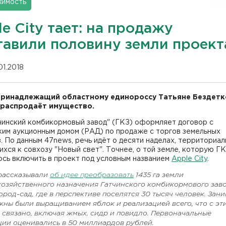
имость
e City тает: на продажу
тавили половину земли проект
01.2018
принадлежащий областному единороссу Татьяне Бездетк
распродаёт имущество.
чинский комбикормовый завод" (ГКЗ) оформляет договор с
ким аукционным домом (РАД) по продаже с торгов земельных
. По данным 47news, речь идёт о десяти наделах, территориал
хся к совхозу "Новый свет". Точнее, о той земле, которую Г
ось включить в проект под условным названием
Apple City
.
рассказывали
об идее преобразовать
1435 га земли
хозяйственного назначения Гатчинского комбикормового зав
город-сад, где в перспективе поселятся 30 тысяч человек. Зан
жны были выращиванием яблок и реализацией всего, что с эт
 связано, включая жмых, сидр и повидло. Первоначальные
ции оценивались в 50 миллиардов рублей.