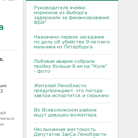
Руководителя ячейки
мормонов из Выборга
задержали за финансирование
ФБК*
а
Назначено первое заседание
по делу об убийстве 9-летнего
мальчика из Петербурга
о,
Лобовая авария собрала
пробку больше 8 км на "Коле"
- фото
Жителей Ленобласти
ьно
предупреждают, что погода
КЗ
завтра испортится, и серьезно
Во Всеволожском районе
ода
ищут девушку-волонтера
иматься
им
Неслыханная жестокость.
Депутатов ЗакСа Ленобласти