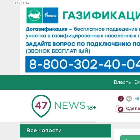
РЕКЛАМА
Власть
Э
18+
Сдела
Все новости