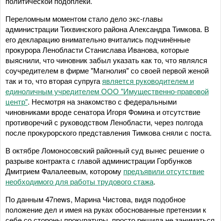
политической подоплёки.
Переломным моментом стало дело экс-главы
администрации Тихвинского района Александра Тимкова. В
его декларацию внимательно вчитались подчинённые
прокурора Ленобласти Станислава Иванова, которые
выяснили, что чиновник забыл указать как то, что являлся
соучредителем в фирме "Магнолия" со своей первой женой
так и то, что вторая супруга
является руководителем и
единоличным учредителем ООО "Имущественно-правовой
центр"
. Несмотря на знакомство с федеральными
чиновниками вроде сенатора Игоря Фомина и отсутствие
противоречий с руководством Ленобласти, через полгода
после прокурорского представления Тимкова сняли с поста.
В октябре Ломоносовский районный суд вынес решение о
разрыве контракта с главой администрации Горбунков
Дмитрием Фалалеевым, которому
предъявили отсутствие
необходимого для работы трудового стажа
.
По данным 47news, Марина Чистова, видя подобное
положение дел и имея на руках обоснованные претензии к
себе со стороны прокуратуры, просто решила не заниматься