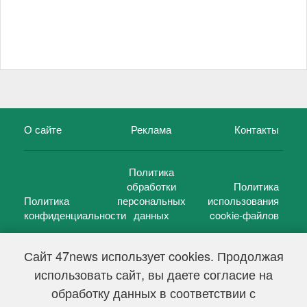
О сайте
Реклама
Контакты
Политика
обработки
Политика
Политика
персональных
использования
конфиденциальности
данных
cookie-файлов
Сайт 47news использует cookies. Продолжая
использовать сайт, вы даете согласие на
©
47 новостей (47 news)
2005 — 2026 г.
обработку данных в соответствии с
Свидетельство о регистрации СМИ Эл № ФС 77-39848, выдано
Федеральной службой по надзору в сфере связи,