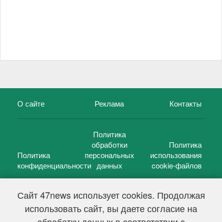
О сайте
Реклама
Контакты
Политика
обработки
Политика
Политика
персональных
использования
конфиденциальности
данных
cookie-файлов
Сайт 47news использует cookies. Продолжая
использовать сайт, вы даете согласие на
©
47 новостей (47 news)
2005 — 2026 г.
обработку данных в соответствии с