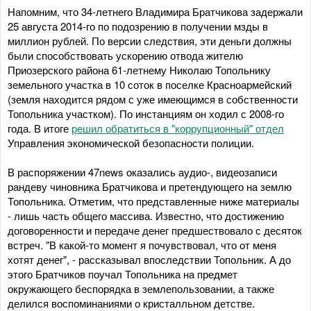
Напомним, что 34-летнего Владимира Братчикова задержали
25 августа 2014-го по подозрению в получении мзды в
миллион рублей. По версии следствия, эти деньги должны
были способствовать ускорению отвода жителю
Приозерского района 61-летнему Николаю Топольнику
земельного участка в 10 соток в поселке Красноармейский
(земля находится рядом с уже имеющимся в собственности
Топольника участком). По инстанциям он ходил с 2008-го
года. В итоге
решил обратиться в "коррупционный" отдел
Управления экономической безопасности полиции.
В распоряжении 47news оказались аудио-, видеозаписи
рандеву чиновника Братчикова и претендующего на землю
Топольника. Отметим, что представленные ниже материалы
- лишь часть общего массива. Известно, что достижению
договоренности и передаче денег предшествовало с десяток
встреч. "В какой-то момент я почувствовал, что от меня
хотят денег", - рассказывал впоследствии Топольник. А до
этого Братчиков поучал Топольника на предмет
окружающего беспорядка в землепользовании, а также
делился воспоминаниями о кристалльном детстве.