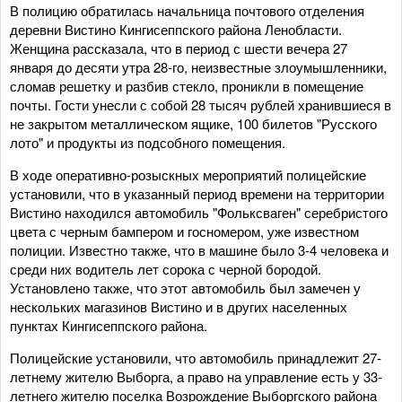
В полицию обратилась начальница почтового отделения
деревни Вистино Кингисеппского района Ленобласти.
Женщина рассказала, что в период с шести вечера 27
января до десяти утра 28-го, неизвестные злоумышленники,
сломав решетку и разбив стекло, проникли в помещение
почты. Гости унесли с собой 28 тысяч рублей хранившиеся в
не закрытом металлическом ящике, 100 билетов "Русского
лото" и продукты из подсобного помещения.
В ходе оперативно-розыскных мероприятий полицейские
установили, что в указанный период времени на территории
Вистино находился автомобиль "Фольксваген" серебристого
цвета с черным бампером и госномером, уже известном
полиции. Известно также, что в машине было 3-4 человека и
среди них водитель лет сорока с черной бородой.
Установлено также, что этот автомобиль был замечен у
нескольких магазинов Вистино и в других населенных
пунктах Кингисеппского района.
Полицейские установили, что автомобиль принадлежит 27-
летнему жителю Выборга, а право на управление есть у 33-
летнего жителю поселка Возрождение Выборгского района