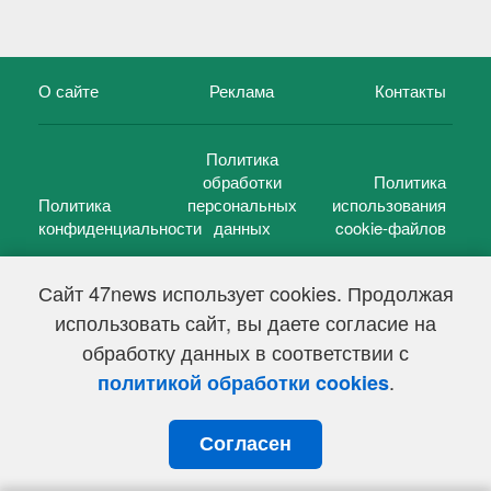
О сайте
Реклама
Контакты
Политика
обработки
Политика
Политика
персональных
использования
конфиденциальности
данных
cookie-файлов
Сайт 47news использует cookies. Продолжая
использовать сайт, вы даете согласие на
©
47 новостей (47 news)
2005 — 2026 г.
обработку данных в соответствии с
Свидетельство о регистрации СМИ Эл № ФС 77-39848, выдано
Федеральной службой по надзору в сфере связи,
.
политикой обработки cookies
информационных технологий и массовых коммуникаций
(Роскомнадзор) от 18 мая 2010г.
Согласен