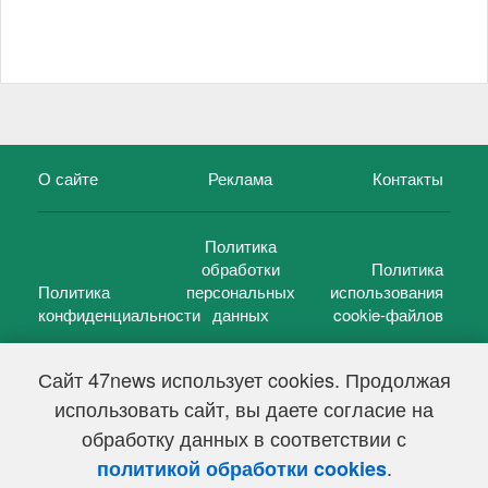
О сайте
Реклама
Контакты
Политика
обработки
Политика
Политика
персональных
использования
конфиденциальности
данных
cookie-файлов
Сайт 47news использует cookies. Продолжая
использовать сайт, вы даете согласие на
©
47 новостей (47 news)
2005 — 2026 г.
обработку данных в соответствии с
Свидетельство о регистрации СМИ Эл № ФС 77-39848, выдано
Федеральной службой по надзору в сфере связи,
.
политикой обработки cookies
информационных технологий и массовых коммуникаций